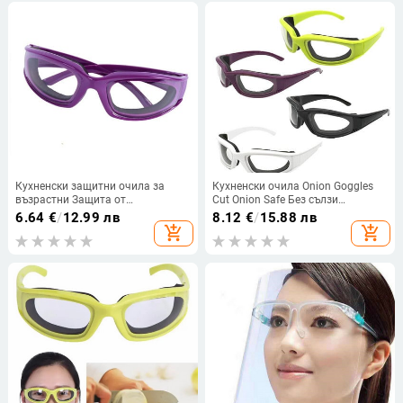
Кухненски защитни очила за
Кухненски очила Onion Goggles
възрастни Защита от
Cut Onion Safe Без сълзи
порязвания Кухненски
Кухненски аксесоари Очила
6.64
€
/
12.99 лв
8.12
€
/
15.88 лв
инструменти Нарязан лук Очила
Протектор за очи Практични
add_shopping_cart
add_shopping_cart
без сълзи Инструмент за
очила за барбекю Защита на
нарязване Нарязан лук
лицето