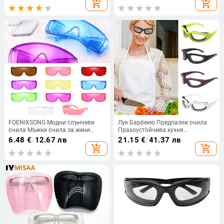
add_shopping_cart
add_shopping_cart
очи Кухненски джаджи
Инструменти
FOENIXSONG Модни слънчеви
Лук Барбекю Предпазни очила
очила Мъжки очила за жени
Прахоустойчива кухня
Работни очила Wrap Сини
Специални защитни очила
6.48
€
/
12.67 лв
21.15
€
/
41.37 лв
прозрачни червени розови очила
Нарязване Рязане Евтини
add_shopping_cart
add_shopping_cart
за защита на очите
кухненски аксесоари за готвене