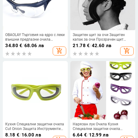
OBAOLAY Търговия на едро с леки
Защитен щит за очи Защитен
външни предпазни очила
капак за очи Прозрачен щит
Строителен партньор Ефективно
Маска Защитен капак Мото
34.80
€
/
68.06 лв
21.78
€
/
42.60 лв
блокиращи удари Защитни очила
Колоездене Ветроустойчива
add_shopping_cart
add_shopping_cart
за работници
маска Цяло лице
Прахоустойчиво заваряване
Кухня Специални защитни очила
Нарязан лук Очила Кухня
Cut Onion Защита Инструменти
Специални защитни очила
Протектор Барбекю Готвене Очи
Пластмасови предпазни
8.18
€
/
16.00 лв
6.64
€
/
12.99 лв
Аксесоари Очила Защитни U8L7
барбекю Готвене Протектор за