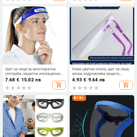
Щит за лице за многократна
Нови цветни очила, щит за лице,
употреба, защитна изолационна
каска, издръжлива защита,
маска, против пръски течности,
предпазна маска, каска, MTB
7.68
€
/
15.02 лв
4.93
€
/
9.64 лв
устойчив на пръски екран,
велосипед, очила, очила, стоят на
add_shopping_cart
add_shopping_cart
прозрачно покритие за лице,
едро
кухненска джаджа