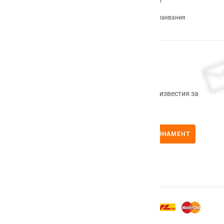
Карта на сайта
Продуктов архив
Често задавани въпроси
Формуляр за оплаквания
Абонирам се
Регистрирайте се сега, за да получавате известия за
промоционални продукти.
АБОНАМЕНТ