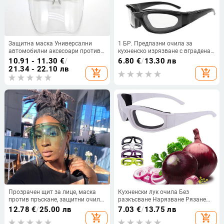
Защитна маска Универсални
1 БР. Предпазни очила за
автомобилни аксесоари против
кухненско изрязване с вградена
пръскане Цялолицева маска
гъба
10.91 - 11.30
€
/
6.80
€
/
13.30 лв
Устойчив щит за лице
21.34 - 22.10 лв
add_shopping_cart
add_shopping_cart
Автомобилни прозрачни очила
Прозрачен щит за лице, маска
Кухненски лук очила Без
против пръскане, защитни очила,
разкъсване Нарязване Рязане
защитни очила, стъклени
Нарязване Смилане Защита на
12.78
€
/
25.00 лв
7.03
€
/
13.75 лв
слънчеви очила, изцяло покрита
очите Очила Mascarillas Нож
add_shopping_cart
add_shopping_cart
сферична леща
Домашни кухненски аксесоари