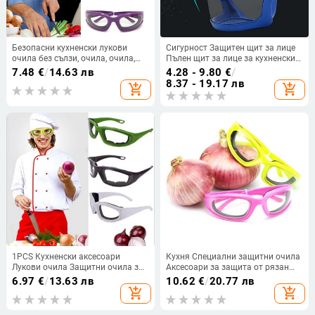
Безопасни кухненски лукови
Сигурност Защитен щит за лице
очила без сълзи, очила, очила,
Пълен щит за лице за кухненски
лук, кълцане, без сълзи,
инструменти Устойчив на пръски
7.48
€
/
14.63 лв
4.28 - 9.80
€
/
протектор, кухненски
масло езда/мотоциклет
8.37 - 19.17 лв
add_shopping_cart
add_shopping_cart
инструменти за готвене
Ветроустойчива маска за очила
1PCS Кухненски аксесоари
Кухня Специални защитни очила
Лукови очила Защитни очила за
Аксесоари за защита от рязан
барбекю Протектор за очи
лук Пластмасови очила Очи за
6.97
€
/
13.63 лв
10.62
€
/
20.77 лв
Инструменти за готвене Dropship
готвене Инструменти Защита за
add_shopping_cart
add_shopping_cart
барбекю