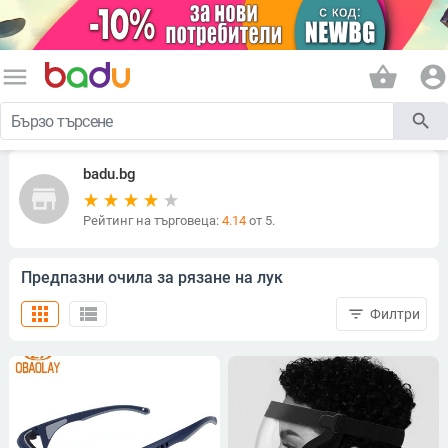
menu
shopping_basket
account_circle
search
badu.bg
store
Рейтинг на търговеца:
4.14
от 5.
Предпазни очила за рязане на лук
apps
view_list
filter_list
Филтри