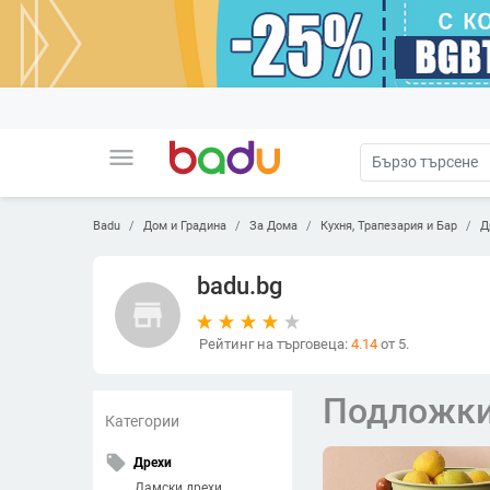
menu
Badu
Дом и Градина
За Дома
Кухня, Трапезария и Бар
Д
badu.bg
store
Рейтинг на търговеца:
4.14
от 5.
Подложки
Категории
local_offer
Дрехи
Дамски дрехи