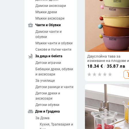
Дамски аксесоари
Мъжки дрехи
Мъжки аксесоари
business_center
Чанти и Обувки
Дамски чанти и
обувки
Мъжки чанти и обувки
Сакове и пътни чанти
child_friendly
За деца и бебета
Двуслойна тава за
измиване на плодове 
Детски играчки
зеленчуци,
18.34
€
/
35.87 лв
Бебешки дрехи, обувки
многофункционална
add_sh
пластмасова кошница,
и аксесоари
модерен
За училище
минималистичен стил
Детски раници и чанти
Детски дрехи и
аксесоари
Детски обувки
weekend
Дом и Градина
За Дома
Кухня, Трапезария и