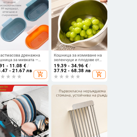
астмасова дренажна
Кошница за измиване на
шница за мивката —
зеленчуци и плодове от
шница за плодове и
неръждаема стомана с
91 - 11.08
€
/
19.39 - 34.96
€
/
лтър за остатъци от
филтър за вода,
.47 - 21.67 лв
37.92 - 68.38 лв
add_shopping_cart
add_shopping_cart
ана
инструмент за измиване
на ориз и кухненски съд
за отцеждане