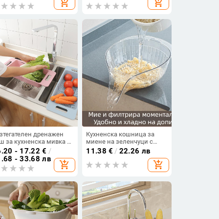
add_shopping_cart
add_shopping_cart
ржач за сушене около
шмата и органайзер за
вката с телена
нструкция
зтегателен дренажен
Кухненска кошница за
ш за кухненска мивка –
миене на зеленчуци с
огофункционален
вграден дренаж,
.20 - 17.22
€
/
11.38
€
/
22.26 лв
ганизатор за съдове,
мултифункционално сито
.68 - 33.68 лв
add_shopping_cart
add_shopping_cart
нии, купи и прибори
за ориз