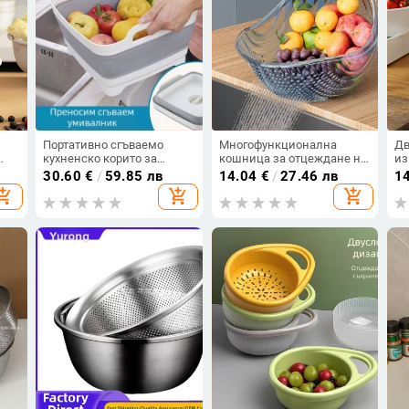
Портативно сгъваемо
Многофункционална
Дв
кухненско корито за
кошница за отцеждане на
из
лна,
миене на зеленчуци с
зеленчуци и плодове,
пл
30.60
€
/
59.85 лв
14.04
€
/
27.46 лв
1
на
дренажен кош
прозрачна кухненска
ко
opping_cart
add_shopping_cart
add_shopping_cart
е
кошница за измиване и
ор
инструмент за измиване
на ориз