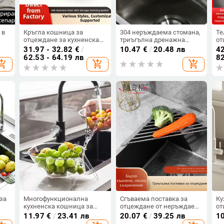
 в
Кръгла кошница за
304 неръждаема стомана,
Те
отцеждане за кухненска
триъгълна дренажна
от
мивка, 304 неръждаема
поставка за кухненска
ми
31.97 - 32.82
€
/
10.47
€
/
20.48 лв
42
стомана
мивка, за миене на
62.53 - 64.19 лв
82
opping_cart
add_shopping_cart
add_shopping_cart
а
зеленчуци, отцеждане на
и
остатъци и съхранение,
висяща кошница
за
Многофункционална
Сгъваема поставка за
Ку
кухненска кошница за
отцеждане от неръждаема
от
за
отцеждане и измиване на
стомана за плодове и
пл
11.97
€
/
23.41 лв
20.07
€
/
39.25 лв
1
и и
ориз, съхранение на
зеленчуци, кухненска
мн