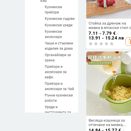
Бар
Кухненски
прибори
Кухненски съдове
Стойка за дренаж на
Кухненски уреди
мивка в японски стил 
Кухненски
филтърна мрежа и отд
7.11 - 7.79
€
/
за съхранение (Матери
аксесоари
13.91 - 15.24 лв
add_sh
ABS; Стил: Японски сти
Чаши и стъклени
Функция:
изделия за дома
Многофункционална;
Произход: Zhejiang, Кит
Органайзери за
Спецификация:
храна
Филтър(замяна))
Прибори и
аксесоари за
кафе
Прибори и
аксесоари за Чай
Ръчни кухненски
роботи
Уреди и
инструменти за
месо
Висяща кошница за
Ръчни уреди за
оттичане на мивка,
домакински кухненски
плодове и
14.84 - 15.77
€
/