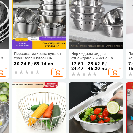
Персонализирана купа от
Неръждаем съд за
Пл
 за
хранителен клас 304
отцеждане и миене на
ко
неръждаема стомана за
зеленчуци и плодове,
ко
30.24
€
/
59.14 лв
12.51 - 23.62
€
/
7.
с
яйца, тесто, зеленчуци и
кухненска кошница за
фи
24.47 - 46.20 лв
15
opping_cart
add_shopping_cart
add_shopping_cart
супа, с кошница за
плодове и цедка за ориз
хр
отцеждане