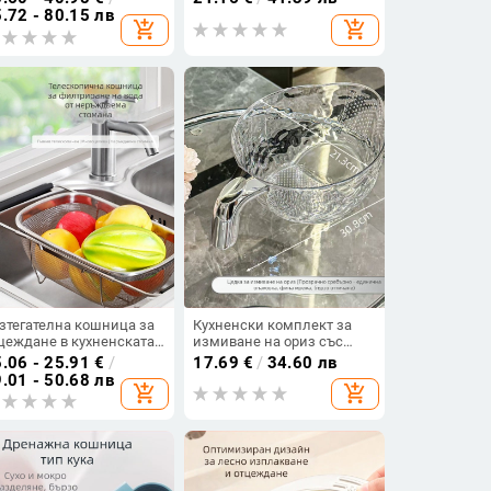
ъжка —
персонализирано лого,
.72 - 80.15 лв
add_shopping_cart
add_shopping_cart
огофункционална
дебел ръб и плосък кант;
хненска поставка за
мултифункционален
миване на зеленчуци,
размер 28–40 см
ил модерен
инимализъм
зтегателна кошница за
Кухненски комплект за
цеждане в кухненската
измиване на ориз със
вка от неръждаема
сито, кошница за
.06 - 25.91
€
/
17.69
€
/
34.60 лв
омана
отцеждане и корито за
.01 - 50.68 лв
add_shopping_cart
add_shopping_cart
зеленчуци и плодове