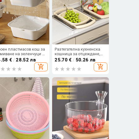
оен пластмасов кош за
Разтегателна кухненска
миване на зеленчуци и
кошница за отцеждане,
одове с дренажна
голяма вместимост,
4.58
€
/
28.52 лв
25.70
€
/
50.26 лв
нструкция, кухненски
сгъваема кошница за
add_shopping_cart
add_shopping_cart
ганайзер
миене на зеленчуци и
плодове