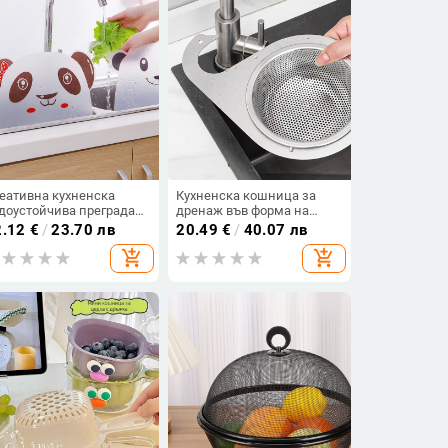
еативна кухненска
Кухненска кошница за
доустойчива преграда
дренаж във форма на
 мивка с двойна
лебед, неръждаема
2.12
€
/
23.70 лв
20.49
€
/
40.07 лв
ндуза, преграда за
стомана 201, висящ
add_shopping_cart
add_shopping_cart
ене на съдове и
монтаж, разделяне на
ленчуци, против пръски
сухото и мокрото,
персонализация налична