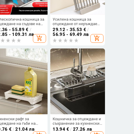
лескопична кошница за
Усилена кошница за
цеждане на съдове над
отцеждане от неръждаема
вката
стомана за мивка,
.36 - 55.89
€
/
29.12 - 35.53
€
/
разтегателна кухненска
.85 - 109.31 лв
56.95 - 69.49 лв
add_shopping_cart
add_shopping_cart
поставка за сушене на
съдове
хненски рафт за
Кошничка за отцеждане и
цеждане на гъби на
съхранение за кухненски
ота,
кран — мивка със
0.76
€
/
21.04 лв
13.94
€
/
27.26 лв
огофункционален
присоска