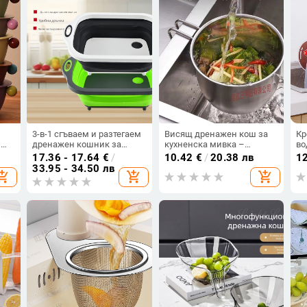
3-в-1 сгъваем и разтегаем
Висящ дренажен кош за
Кр
и
дренажен кошник за
кухненска мивка –
во
зеленчуци с плоча за
неръждаема стомана, за
за
17.36 - 17.64
€
/
10.42
€
/
20.38 лв
1
измиване и дъска за
зеленчуци и плодове,
ве
33.95 - 34.50 лв
opping_cart
add_shopping_cart
add_shopping_cart
рязане, материал PP+TPR
кръгла дръжка за
ми
закачване, модерен
зе
минималистичен дизайн