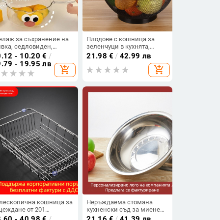
елаж за съхранение на
Плодове с кошница за
вка, седловиден,
зеленчуци в кухнята,
услоен, с двойно
покривало за дома, едро,
.12 - 10.20
€
/
21.98
€
/
42.99 лв
деление, висяща
чиния с плодове, чиния с
.79 - 19.95 лв
add_shopping_cart
add_shopping_cart
шница за басейн,
плодове в кухнята,
шница за съхранение
оттичане на вода,
 кухненски
директно снабдяване със
инадлежности, стелаж
зеленчуци и плодове,
 съхранение
кухненски прибори
лескопична кошница за
Неръждаема стомана
цеждане от 201
кухненски съд за миене
ръждаема стомана с
на зеленчуци и съдове с
.60 - 40.98
€
/
21.16
€
/
41.39 лв