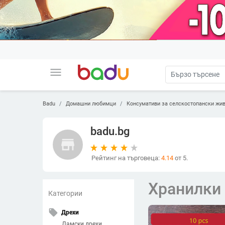
menu
Badu
Домашни любимци
Консумативи за селскостопански жи
badu.bg
store
Рейтинг на търговеца:
4.14
от 5.
Хранилки 
Категории
local_offer
Дрехи
Дамски дрехи