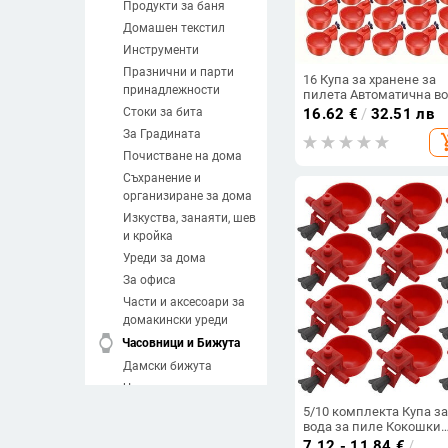
Продукти за баня
Домашен текстил
Инструменти
Празнични и парти
16 Купа за хранене за
принадлежности
пилета Автоматична в
за пиене за патици и
Стоки за бита
16.62
€
/
32.51 лв
птици Автоматична
За Градината
add_sh
хранилка за домашни
птици с перфоратор и
Почистване на дома
стойка
Съхранение и
организиране за дома
Изкуства, занаяти, шев
и кройка
Уреди за дома
За офиса
Части и аксесоари за
домакински уреди
watch
Часовници и Бижута
Дамски бижута
Часовници
Мъжки бижута
5/10 комплекта Купа з
вода за пиле Кокошки
Направи си сам
Пъдпъдъци Птици Пои
7.12 - 11.84
€
/