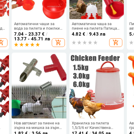
Автоматични чаши за
Автоматична чаша за
Пи
ода
вода за пилета и поилки
пиене на пилета Патица
ав
Пластмасови домашни
Гъска Хранилка за
пи
7.04 - 23.37
€
/
4.82
€
/
9.43 лв
5
птици Инструменти за
пъдпъдъци Пластмасова
ни
13.77 - 45.71 лв
opping_cart
add_shopping_cart
add_shopping_cart
хранене на домашни
поилка за домашни птици
сф
птици Лесни за
Пиене за хранилка за вода
кл
инсталиране Фермерски
за птици в задния двор
по
аксесоари
а
Нов автомат за пиене на
Хранилка за пилета
Ав
зърна на мишка за зърна
1,5/3/6 кг Качествена
гр
лки
Водопоилка за вода за
автоматична хранилка за
за
1.82
€
/
3.56 лв
17.41
€
/
34.05 лв
4.