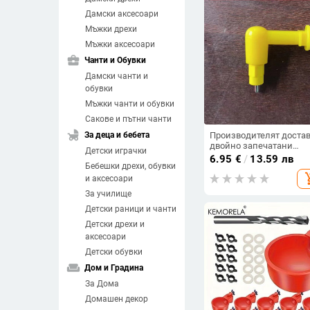
Дамски аксесоари
Мъжки дрехи
Мъжки аксесоари
business_center
Чанти и Обувки
Дамски чанти и
обувки
Мъжки чанти и обувки
Сакове и пътни чанти
child_friendly
За деца и бебета
Производителят доста
двойно запечатани
Детски играчки
водоотблъскващи игле
6.95
€
/
13.59 лв
Бебешки дрехи, обувки
поилки Lupine за
add_sh
пъдпъдъци и пилета.
и аксесоари
За училище
Детски раници и чанти
Детски дрехи и
аксесоари
Детски обувки
weekend
Дом и Градина
За Дома
Домашен декор