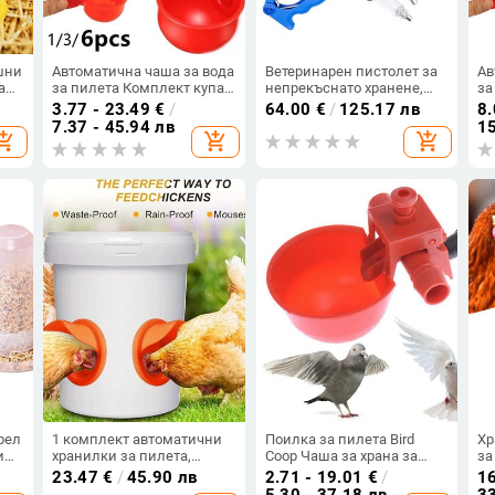
шни
Автоматична чаша за вода
Ветеринарен пистолет за
Ав
а
за пилета Комплект купа
непрекъснато хранене,
за
за поилка Farm Coop
едър рогат добитък, овце,
за
3.77 - 23.49
€
/
64.00
€
/
125.17 лв
8.
има
Poultry Waterer Хранилка
кози, домашни животни,
Ко
7.37 - 45.94 лв
15
opping_cart
add_shopping_cart
add_shopping_cart
за питейна вода за пилета
перорална инжекционна
до
Патица Гъска Пуйка
инфузия, оборудване за
за
Пъдпъдъци
инжектиране на животни
Па
П
рел
1 комплект автоматични
Поилка за пилета Bird
Хр
и
хранилки за пилета,
Coop Чаша за храна за
за
комплект хранилки за
пилета Купа за поилка за
пу
23.47
€
/
45.90 лв
2.71 - 19.01
€
/
16
домашни птици,
пъдпъдъци Автоматична
ав
5.30 - 37.18 лв
33