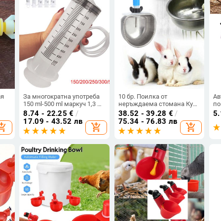
вя
За многократна употреба
10 бр. Поилка от
Ав
150 ml-500 ml маркуч 1,3 m
неръждаема стомана Купа
по
ни
тръба голям капацитет за
за питейна вода
пи
8.74 - 22.25
€
/
38.52 - 39.28
€
/
5
подаване на мастило
Инструменти за хранене
за
17.09 - 43.52 лв
75.34 - 76.83 лв
opping_cart
add_shopping_cart
add_shopping_cart
помпа измервателна
на селскостопански
ку
голяма спринцовка
животни за фермерски
по
принадлежности за
во
куници