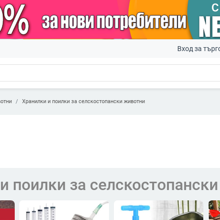
Вход за търг
вотни
Хранилки и поилки за селскостопански животни
и поилки за селскостопанск