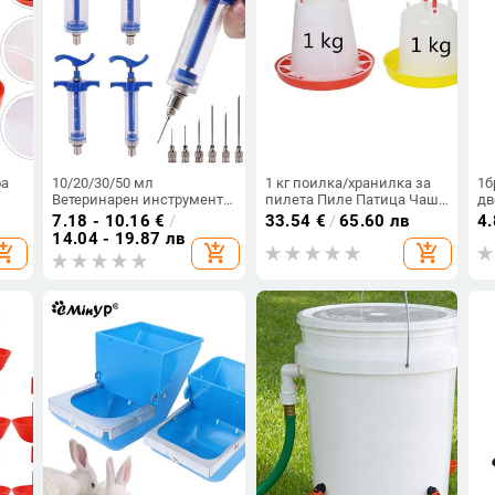
фа
10/20/30/50 мл
1 кг поилка/хранилка за
1б
Ветеринарен инструмент
пилета Пиле Патица Чаши
дв
Спринцовка за ваксина с
за пиене на птици
по
7.18 - 10.16
€
/
33.54
€
/
65.60 лв
4
10 игли за
Контейнер за хранене
пи
14.04 - 19.87 лв
opping_cart
add_shopping_cart
add_shopping_cart
селскостопански добитък
Селскостопански животни
Ко
чна
Свине Говеда Овце Пиле
Хранене на домашни
Инструмент за
птици Консумативи за
инжектиране на карфица
поливане