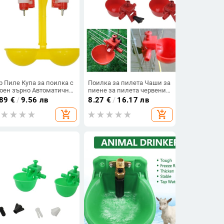
р Пиле Купа за поилка с
Поилка за пилета Чаши за
оен зърно Автоматична
пиене за пилета червени
илка Фонтан Птиче
пъдпъдъци Купа за
.89
€
/
9.56 лв
8.27
€
/
16.17 лв
ле Пиене Висяща чаша
поилка за пилета
add_shopping_cart
add_shopping_cart
нсумативи за хранене
Автоматична хранилка за
птицеферма Чаши за
пиене на вода