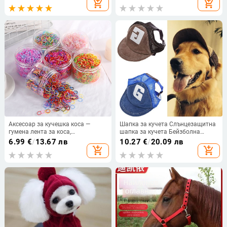
add_shopping_cart
add_shopping_cart
Йорк Статии за домашни
глава Master Headband Pair
любимци Аксесоари
Аксесоар за кучешка коса —
Шапка за кучета Слънцезащитна
гумена лента за коса,
шапка за кучета Бейзболна
универсално приложение, марка
шапка Спортна шапка на
6.99
€
/
13.67 лв
10.27
€
/
20.09 лв
Xinyan Beibei, стил Япония и
открито с отвори за уши
add_shopping_cart
add_shopping_cart
Корея
Регулируема шапка за домашни
любимци за малки и средни
кучета Големи кучета