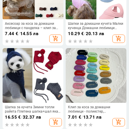
Аксесоар за коса за домашни
Шапки за домашни кучета Малки
любимци с панделка – клип за
кученца Домашни любимци
коса, декоративна украса
Лятна плътна шапка Оксфорд
7.44
€
/
14.55 лв
10.29
€
/
20.13 лв
Шапка с бейзболна козирка за
add_shopping_cart
add_shopping_cart
кучета Външни аксесоари Шапка
с бонет за слънце Чихуахуа
Шапка за кучета Зимни топли
Клип за коса за домашни
райета Плетена шапка+шал яка
любимци - полиестер,
Кученце Теди Костюм Коледни
универсално използване,
16.55
€
/
32.37 лв
7.01
€
/
13.71 лв
дрехи Дядо Коледа Костюми за
ежедневен стил
add_shopping_cart
add_shopping_cart
кучета