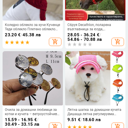
Коледно облекло за куче Кученце
Сбруя Decathlon, поларена
Теди облекло Плетено облекло
възглавница за юзда,
Шапка за куче Зимна топла
противоизносваща конна езда,
23.20
€
/
45.38 лв
28.05 - 36.24
€
/
плетена шапка на райета + шал
калъф за клетка за коне, размер
54.86 - 70.88 лв
add_shopping_cart
add_shopping_cart
яка
калъф за кранче за пони
Очила за домашни любимци за
Лятна шапка за домашни кучета
котки и кучета – ветроустойчиви,
Дишаща лятна регулируема
метална рамка, универсална за
шапка за слънце платнена
15.59 - 16.95
€
/
9.51
€
/
18.60 лв
всички породи, модерен стил
мрежеста платнена шапка за
30.49 - 33.15 лв
add_shopping_cart
add_shopping_cart
малки и средни кучета шапки за