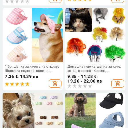
котки Продукти за домашни
любимци YZL
1 бр. Шапка за кучета на открито
Домашна перука, шапка за куче,
Шапка за подстригване на
котка, спретнат бретон,
кученца Шапка за слънце за
експлозивна глава, плюшена
7.36
€
/
14.39 лв
9.85 - 11.28
€
/
домашни любимци Шапка за
рокля, забавни празнични
19.26 - 22.06 лв
add_shopping_cart
add_shopping_cart
домашни любимци Регулиране
принадлежности
на шапки за домашни любимци
Бейзболна шапка за домашни
любимци с отворени уши Коте 강
아지