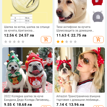
Шапка за котка, шапка за слънце
Тихи антифони за кучета
за кучета, британска
Шумозащита за домашни
късокосместа шапка със
любимци Калъфи за уши
12.56
€
/
24.57 лв
11.63
€
/
22.75 лв
сребрист оттенък, която показва
Плетена шапка Облекчаване на
add_shopping_cart
add_shopping_cart
ушите, шапка за рибар за
тревожността Зимни топли
домашни любимци, шапки
антифони за средно големи
кучета Ново
2022 Коледна шапка за куче
Amazon Трансгранична външна
Бандана Дядо Коледа Лигавници
търговия с домашни любимци
Шал Зимен сладък костюм за
Шапки на едро Куче Сладка
9.55
€
/
18.68 лв
7.14
€
/
13.96 лв
косплей Облекло за Чихуахуа
щампована еластична лента за