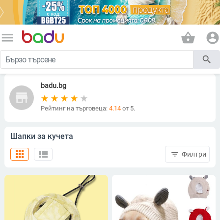
menu
shopping_basket
account_circle
search
badu.bg
store
Рейтинг на търговеца:
4.14
от 5.
Шапки за кучета
apps
view_list
filter_list
Филтри