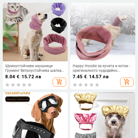
Шумоустойчиви наушници
Happy Hoodie за кучета и котки -
Груминг Ветроустойчива шапка
оригиналното чудодейно
за кученце Наушници за
средство за подстригване и
8.04
€
/
15.72 лв
7.45
€
/
14.57 лв
домашни любимци Платнена
принудително изсушаване за
add_shopping_cart
add_shopping_cart
шапка Шапка Покривало за уши
облекчаване на тревожността и
Поддържайте топлината за куче,
успокояване на кучета
котка, аксесоари