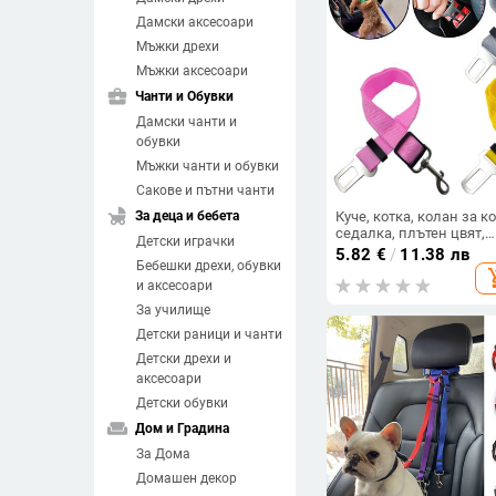
Дамски аксесоари
Мъжки дрехи
Мъжки аксесоари
business_center
Чанти и Обувки
Дамски чанти и
обувки
Мъжки чанти и обувки
Сакове и пътни чанти
child_friendly
За деца и бебета
Куче, котка, колан за к
седалка, плътен цвят,
Детски играчки
регулируемо кученце,
5.82
€
/
11.38 лв
Бебешки дрехи, обувки
котки, повод за
add_sh
безопасност, сцеплени
и аксесоари
повод за кучета, каишк
За училище
чихуахуа, мопс, домаш
кучета, аксесоари
Детски раници и чанти
Детски дрехи и
аксесоари
Детски обувки
weekend
Дом и Градина
За Дома
Домашен декор