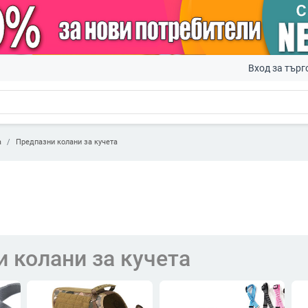
Вход за търг
а
Предпазни колани за кучета
 колани за кучета