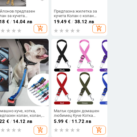
йлонов предпазен
Предпазна жилетка за
лан за кучета
кучета Колан с колан
ноцветен колан за кола
Регулируем колан за
.18
€
/
14.04 лв
19.49
€
/
38.12 лв
 домашни любимци
кучета Дишаща мрежеста
add_shopping_cart
add_shopping_cart
ишка две в едно
колан Предпазен колан
гулируем колан за
Конектор за превозно
чета Нашийник
средство Каишка за
одукти Аксесоари за
домашно куче
омашни любимци
машно куче, котка,
Малък среден домашен
едпазен колан, колан,
любимец Куче Котка
сесоари за кучета,
Предпазен колан за кола
.22
€
/
14.12 лв
5.99
€
/
11.72 лв
гулируем колан, повод,
Аксесоари за кучета
add_shopping_cart
add_shopping_cart
ишка, малка, средна,
Регулируем колан Олово
пка за пътуване, яка за
Каишка Щипка за