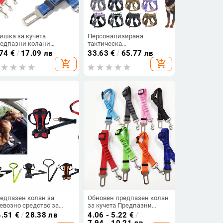
ишка за кучета
Персонализирана
едпазни колани
тактическа
ишка за кучета
светлоотразителна военна
.74
€
/
17.09 лв
33.63
€
/
65.77 лв
гулируеми каишки за
кучешка колана за кучета
add_shopping_cart
add_shopping_cart
туване на кучета
с дръжка за немска
зопасно въже
овчарка, консумативи за
етлоотразителни
обучение на големи кучета
ишки за кучета
едпазни колани за кола
рига за домашни
юбимци
едпазен колан за
Обновен предпазен колан
евозно средство за
за кучета Предпазни
чета Регулируема мека
колани за кола за кучета
4.51
€
/
28.38 лв
4.06 - 5.22
€
/
дложка Дишаща мрежа
Регулируем предпазен