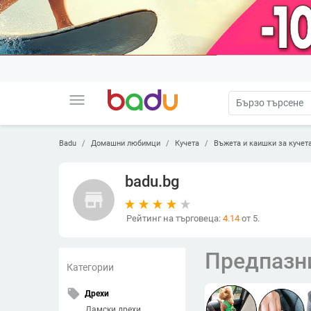
menu
Badu
Домашни любимци
Кучета
Въжета и каишки за кучет
badu.bg
store
Рейтинг на търговеца:
4.14
от 5.
Предпазни
Категории
local_offer
Дрехи
Дамски дрехи