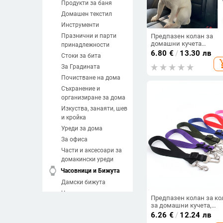
Продукти за баня
Домашен текстил
Инструменти
Празнични и парти
Предпазен колан за
домашни кучета
принадлежности
Предпазен колан за ко
6.80
€
/
13.30 лв
Стоки за бита
за кола Регулируеми
add_sh
предпазни колани за
За Градината
превозни средства
Почистване на дома
Найлонова каишка
Облегалка за глава на
Съхранение и
кола Ограничителен к
организиране за дома
за куче
Изкуства, занаяти, шев
и кройка
Уреди за дома
За офиса
Части и аксесоари за
домакински уреди
watch
Часовници и Бижута
Дамски бижута
Часовници
Предпазен колан за ко
Мъжки бижута
за домашни кучета,
регулируем повод,
6.26
€
/
12.24 лв
Направи си сам
каишка, предпазна щи