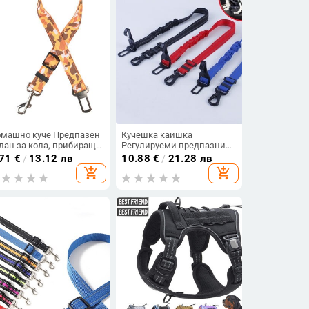
машно куче Предпазен
Кучешка каишка
лан за кола, прибиращ
Регулируеми предпазни
, регулируемо
колани Кучешка каишка
.71
€
/
13.12 лв
10.88
€
/
21.28 лв
едпазно въже, каишка
Многофункционални
add_shopping_cart
add_shopping_cart
 кола, колан за кола за
предпазни колани за
томобили, аксесоари за
кучета, пътуващи
туване
Светлоотразителни кучета
Верига Еластични вериги
за домашни любимци