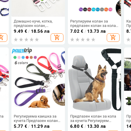
Домашно куче, котка,
Регулируем колан за
Ка
предпазен колан,
предпазен колан за кола
Пр
ла
регулируем колан,
за кучета Найлонов
Ка
9.49
€
/
18.56 лв
7.02
€
/
13.73 лв
8
предпазен колан, каишка
отразяващ омекотител
Ре
opping_cart
add_shopping_cart
add_shopping_cart
за малки, средни кучета,
Еластичност Пътуване в
пъ
щипка за пътуване,
кола Аксесоари за кучета
Бе
консумативи за домашни
за кучета
Св
любимци
ка
олан
Пр
Ве
л
ла
Регулируема каишка за
Предпазен колан за кола
Пр
кучета Предпазен колан
за кучета Регулируем
пр
за кола за домашни
колан за кучета Нашийник
ку
5.77
€
/
11.29 лв
6.80
€
/
13.30 лв
1
пка
любимци за малки и
с клипс Каишка за
по