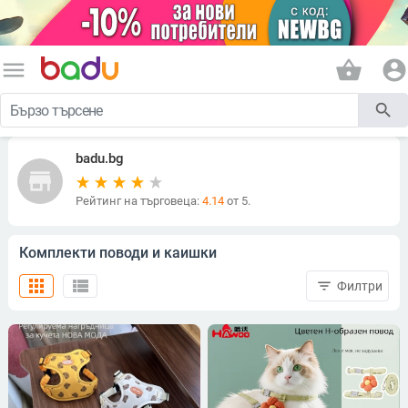
menu
shopping_basket
account_circle
search
badu.bg
store
Рейтинг на търговеца:
4.14
от 5.
Комплекти поводи и каишки
apps
view_list
filter_list
Филтри