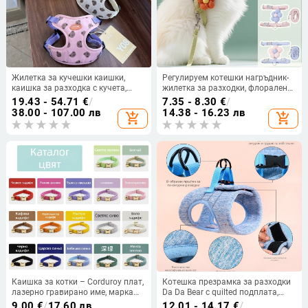
Жилетка за кучешки каишки,
Регулируем котешки нагръдник-
каишка за разходка с кучета,
жилетка за разходки, флорален
каишка за кучета за малко куче,
принт с малки цветчета
19.43 - 54.71
€
/
7.35 - 8.30
€
/
средно куче, нагръдник, каишка
38.00 - 107.00 лв
14.38 - 16.23 лв
add_shopping_cart
add_shopping_cart
за кучета с плюшено мече
Каишка за котки – Corduroy плат,
Котешка презрамка за разходки
лазерно гравирано име, марка
Da Da Bear с quilted подплата,
Thousand Years Old
подходяща за котки
9.00
€
/
17.60 лв
12.01 - 14.17
€
/