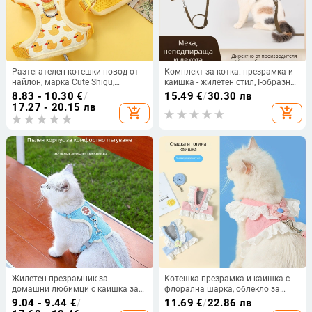
Разтегателен котешки повод от
Комплект за котка: презрамка и
найлон, марка Cute Shigu,
каишка - жилетен стил, I-образна
подходящ за котки, регулируем и
форма, suede PU
8.83 - 10.30
€
/
15.49
€
/
30.30 лв
разтягащ се
17.27 - 20.15 лв
add_shopping_cart
add_shopping_cart
Жилетен презрамник за
Котешка презрамка и каишка с
домашни любимци с каишка за
флорална шарка, облекло за
котки и кучета от малък до
котки и кучета, аксесоар за
9.04 - 9.44
€
/
11.69
€
/
22.86 лв
среден размер, плат, против
разходка на малки кученца