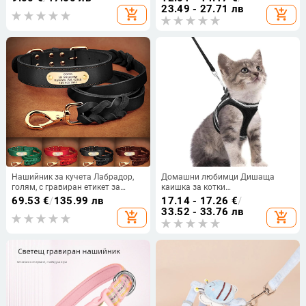
23.49 - 27.71 лв
add_shopping_cart
add_shopping_cart
Нашийник за кучета Лабрадор,
Домашни любимци Дишаща
голям, с гравиран етикет за
каишка за котки
кучета, против изгубване,
Светлоотразителна каишка
69.53
€
/
135.99 лв
17.14 - 17.26
€
/
нашийник за кучета за малки и
против откъсване за разходка с
33.52 - 33.76 лв
add_shopping_cart
add_shopping_cart
средни кучета
котки Въже за теглене на котки
Малка каишка за кучета