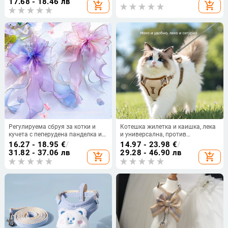
17.68 - 18.46 лв
add_shopping_cart
add_shopping_cart
изплъзване
Регулируема сбруя за котки и
Котешка жилетка и каишка, лека
кучета с пеперудена панделка и
и универсална, против
полиестерен повод
изплъзване, за котки и малки
16.27 - 18.95
€
/
14.97 - 23.98
€
/
кучета, Taslan трислоен материал
31.82 - 37.06 лв
29.28 - 46.90 лв
add_shopping_cart
add_shopping_cart