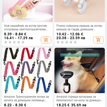
Нов нашийник за котки против
Пчела I-образна каишка за котки,
откъсване, светлоотразителен
каишка за гърди, домашни
нашийник против изгубване на
любимци, каишка за котки, въже
8.39 - 8.84
€
/
10.42 - 12.06
€
/
котка, регулируем среден
за ходене, гърди, гръб, на едро
16.41 - 17.29 лв
20.38 - 23.59 лв
add_shopping_cart
add_shopping_cart
нашийник за домашни любимци
Amazon Трансграничен колан за
Amazon гореща катарама за
кучета за домашни любимци,
безопасност на кола за домашни
удебелен найлонов еластичен
любимци, катарама за
8.22 - 8.30
€
/
18.25
€
/
35.69 лв