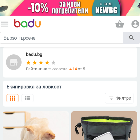
menu
shopping_basket
account_circle
search
badu.bg
store
Рейтинг на търговеца:
4.14
от 5.
Екипировка за ловкост
apps
view_list
filter_list
Филтри