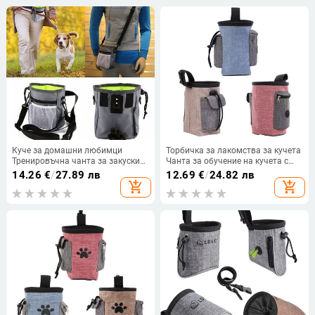
храна, награди за кръста
Куче за домашни любимци
Торбичка за лакомства за кучета
Тренировъчна чанта за закуски
Чанта за обучение на кучета с
Bait Dog Obedience Agility Outdoor
презрамка за през рамо Чанта за
14.26
€
/
27.89 лв
12.69
€
/
24.82 лв
Pouch Food Bag Dogs Pack Pouch
изпражнения Дозатор Чанта за
add_shopping_cart
add_shopping_cart
2020 Fashion
обучение на лакомства за
лакомства Играчки за домашни
любимци