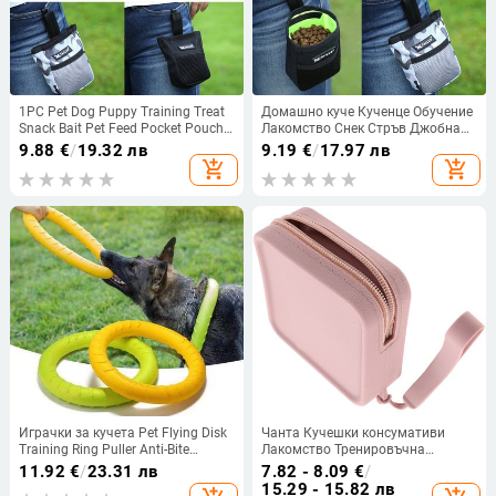
1PC Pet Dog Puppy Training Treat
Домашно куче Кученце Обучение
Snack Bait Pet Feed Pocket Pouch
Лакомство Снек Стръв Джобна
Obedience Agility Pouch Food Bag
торбичка за храна за домашни
9.88
€
/
19.32 лв
9.19
€
/
17.97 лв
Pocket Snack Reward Чанта за
любимци Послушание Agility
add_shopping_cart
add_shopping_cart
кръста
Торбичка Чанта за храна Джобна
закуска Награда Чанта за кръста
Играчки за кучета Pet Flying Disk
Чанта Кучешки консумативи
Training Ring Puller Anti-Bite
Лакомство Тренировъчна
Floating Interactive Supplies
торбичка Силиконов държач
11.92
€
/
23.31 лв
7.82 - 8.09
€
/
Играчки за кучета Агресивно
Лакомства Кучета Чанти
15.29 - 15.82 лв