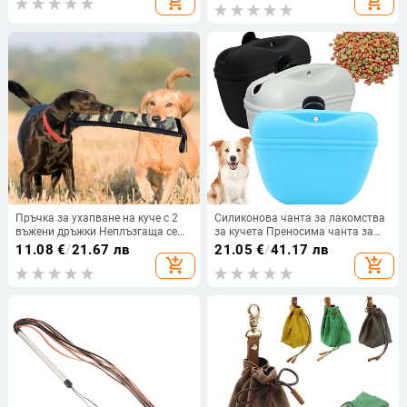
add_shopping_cart
add_shopping_cart
дъвчене
Инструменти
Пръчка за ухапване на куче с 2
Силиконова чанта за лакомства
въжени дръжки Неплъзгаща се
за кучета Преносима чанта за
скърцаща със зъби Интерактивна
кръста за обучение на кучета
11.08
€
/
21.67 лв
21.05
€
/
41.17 лв
играчка за игра Обучение на куче
Външна хранилка Кученце
add_shopping_cart
add_shopping_cart
за домашни любимци Играчка с
Торбичка за закуски Чанта за
ръкави от юта Играчка за
съхранение на храна Награда
домашни любимци
Стоки за домашни любимци