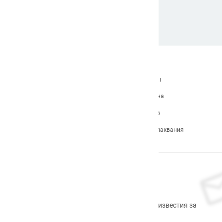
За нас
Какво е Badu.bg
Станете търговец
Контакти
Връщане и замяна
Карта на сайта
Продуктов архив
Често задавани въпроси
Формуляр за оплаквания
Абонирам се
Регистрирайте се сега, за да получавате известия за
промоционални продукти.