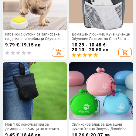
Играчки с бутони за записване
Домашен любимец Куче Кученце
на домашни любимци Обучение
Обучение Лакомство Снек Чанта
на кучета Зумер Запис
Стръв Куче Послушание Agility
9.79
€
/
19.15 лв
10.29 - 10.48
€
/
Възпроизвеждане на вашето
Външна торбичка Чанта за храна
20.13 - 20.50 лв
add_shopping_cart
add_shopping_cart
собствено съобщение Научете
Кучета Чантичка Мода
кучето си да говори Играчки за
запис на обучение на домашни
любимци
Нов 1 бр консумативи за
Силиконов влак за домашни
домашни любимци на открито
кучета Храна Закуски Джобове
Мини преносим комплект за
Чанта Разходка Обучение на
9.45
€
/
18.48 лв
10.26
€
/
20.07 лв