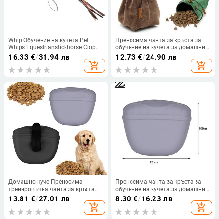
Whip Обучение на кучета Pet
Преносима чанта за кръста за
Whips Equestrianstickhorse Crop
обучение на кучета за домашни
Pets Supplies Играчка Шейна
любимци Торбичка за лакомства
16.33
€
/
31.94 лв
12.73
€
/
24.90 лв
Agitation Riding Pole Puppy Tool
за кучета с шнур Кученца Кучета
add_shopping_cart
add_shopping_cart
Sticks Jump
Послушание Ловкост Награда
Съхранение на храна
Домашно куче Преносима
Преносима чанта за кръста за
тренировъчна чанта за кръста
обучение на кучета за домашни
Obedience Agility Outdoor Pouch
любимци, лакомство, закуска,
13.81
€
/
27.01 лв
8.30
€
/
16.23 лв
Snack Feed Storage Puppy
стръв, кучета, послушание,
add_shopping_cart
add_shopping_cart
Аксесоари Стоки за кучета
ловкост, торбичка за съхранение
на фураж на открито, чанти за