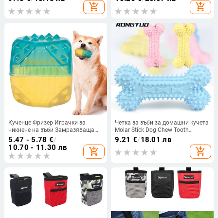
обучение за обучение Чанта за
кучета Съхранение на храна
add_shopping_cart
add_shopping_cart
закуски за кучета
Талия Домашни любимци
Пътуване на открито Продукт
чанта за лакомства за кучета
Кученце Фризер Играчки за
Четка за зъби за домашни кучета
никнене на зъби Замразяваща
Molar Stick Dog Chew Tooth
играчка за дъвчене за кучета
Cleaner Brushing Stick Natural
5.47 - 5.78
€
/
9.21
€
/
18.01 лв
Котки Фризер за никнене на зъби
Rubber Doggy Dog Chew Toys Dog
10.70 - 11.30 лв
add_shopping_cart
add_shopping_cart
за кучета Играчка за охлаждане
Supplies
на кучета Неразрушими играчки
за кучета здрави