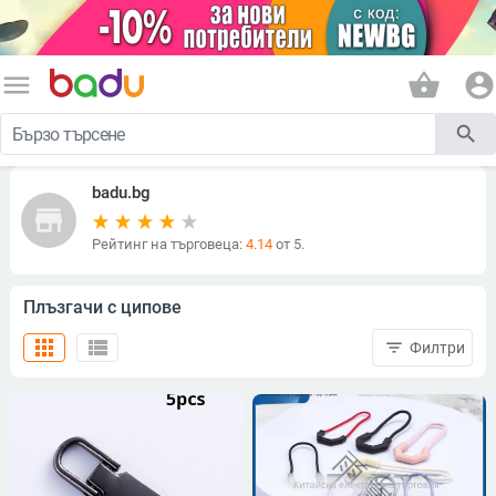
menu
shopping_basket
account_circle
search
badu.bg
store
Рейтинг на търговеца:
4.14
от 5.
Плъзгачи с ципове
apps
view_list
filter_list
Филтри