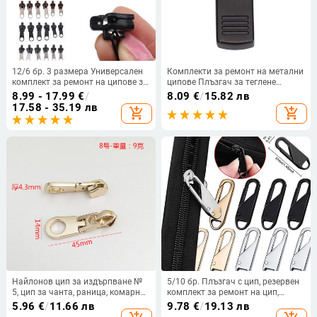
12/6 бр. 3 размера Универсален
Комплекти за ремонт на метални
комплект за ремонт на ципове за
ципове Плъзгач за теглене
незабавна поправка Резервен
Незабавна смяна на цип за
8.99 - 17.99
€
/
8.09
€
/
15.82 лв
цип Плъзгач Спасителни зъби
счупена катарама Пътна чанта
17.58 - 35.19 лв
add_shopping_cart
add_shopping_cart
Нов дизайн Ципове Шиене на
Куфар Глава с цип за облекло
дрехи
Направи си сам
Найлонов цип за издърпване №
5/10 бр. Плъзгач с цип, резервен
5, цип за чанта, раница, комарник
комплект за ремонт на цип,
за палатка, универсален цип за
метален цип, фиксатор на
5.96
€
/
11.66 лв
9.78
€
/
19.13 лв
ученическа чанта
дръжката за якета, раница, глава