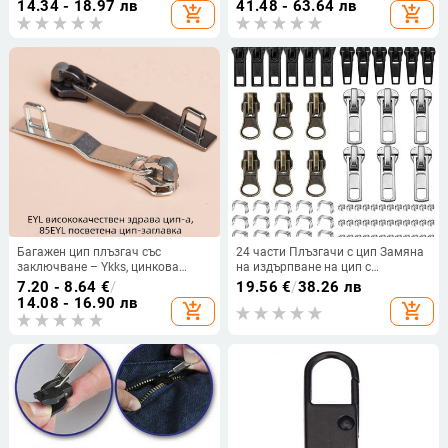
14.34 - 18.97 лв
41.48 - 63.64 лв
add_shopping_cart
add_shopping_cart
облекло, палта, портфейли,
чанти, багаж, раници, палатки и
спални чували
Багажен цип плъзгач със
24 части Плъзгачи с цип Замяна
заключване – Ykks, цинкова
на издърпване на цип с
сплав, стил слонова хоботка, за
комплекти за ремонт на плъзгач
7.20 - 8.64
€
/
19.56
€
/
38.26 лв
дома и чанти, специален продукт
с цип за найлоново яке с ципове
14.08 - 16.90 лв
add_shopping_cart
add_shopping_cart
Консумативи