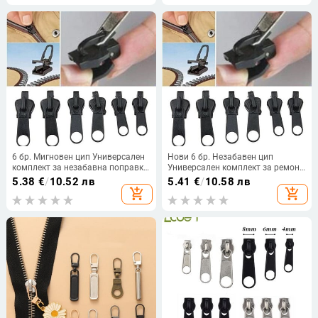
на якета, дрехи, раници, ботуши
сам Чанти за шиене Пухено яке
6 бр. Мигновен цип Универсален
Нови 6 бр. Незабавен цип
комплект за незабавна поправка
Универсален комплект за ремонт
Резервен цип Плъзгач Зъбци
на ципове за незабавна
5.38
€
/
10.52 лв
5.41
€
/
10.58 лв
Многофункционален цип за
поправка Резервен цип Плъзгач
add_shopping_cart
add_shopping_cart
смяна на дрехи
за спасяване на зъби Нов дизайн
за шиене „направи си сам“