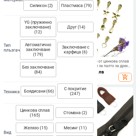
Силикон (2)
Пластмаса (79)
YG (пружинно
заключване)
Друг (14)
(12)
Автоматично
Тип
Заключване с
заключване
плъзгач
карфица (6)
(179)
5# Метални ципове Глави Златни
5 бр. Покритие от цинкова сплав
Сребърни Черни Плъзгачи
5 # Глава с цип за палто за дрехи
Без заключване
Ципове за Направи си сам Ръчна
Автоматично заключване
4.65
€
/
9.09 лв
3.28
€
/
6.42 лв
(84)
изработка Шиене на яке Дрехи
Метални плъзгачи с цип със
add_shopping_cart
add_shopping_cart
Цип Аксесоари Консумативи
затворен край Направи си сам
аксесоари за шиене на плат
С покритие
Боядисани (66)
Техника
(247)
Цинкова сплав
Стомана (2)
(165)
Желязо (15)
Месинг (11)
Вид