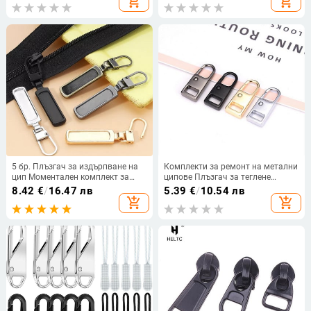
add_shopping_cart
add_shopping_cart
с цип
5 бр. Плъзгач за издърпване на
Комплекти за ремонт на метални
цип Моментален комплект за
ципове Плъзгач за теглене
ремонт на цип Замяна на
Незабавна смяна на цип за
8.42
€
/
16.47 лв
5.39
€
/
10.54 лв
счупена катарама Пътна чанта
счупена катарама Пътна чанта
add_shopping_cart
add_shopping_cart
Куфар Глава с цип Направи си
Куфар Глава с цип за облекло
сам Шиене
Направи си сам