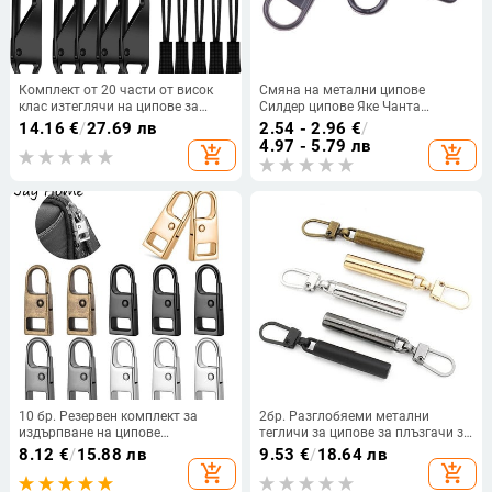
Комплект от 20 части от висок
Смяна на метални ципове
клас изтеглячи на ципове за
Силдер ципове Яке Чанта
ремонт на ципове,
Портмоне Джобове Ремонт на
14.16
€
/
27.69 лв
2.54 - 2.96
€
/
висококачествена смяна на
ципове Глави Комплекти за
4.97 - 5.79 лв
add_shopping_cart
add_shopping_cart
ушите за издърпване на багаж,
ремонт Направи си сам
подходящи за куфари и раници
аксесоари за шиене на дрехи
10 бр. Резервен комплект за
2бр. Разглобяеми метални
издърпване на ципове
тегличи за ципове за плъзгачи за
Разглобяеми универсални
ципове Ципове на главата
8.12
€
/
15.88 лв
9.53
€
/
18.64 лв
метални езичета за издърпване
Ремонтни комплекти Език за
add_shopping_cart
add_shopping_cart
на ципове Комплект за ремонт
издърпване на цип Направи си