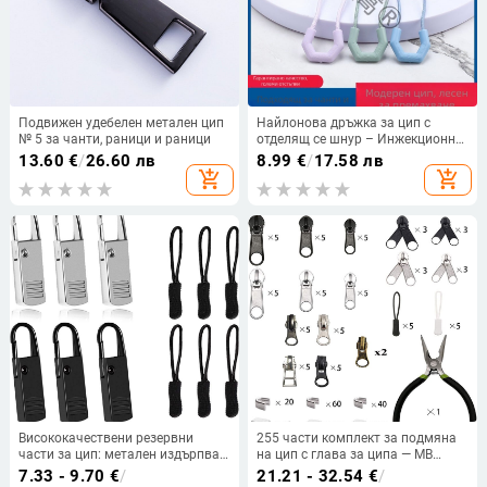
Подвижен удебелен метален цип
Найлонова дръжка за цип с
№ 5 за чанти, раници и раници
отделящ се шнур – Инжекционно
формована принадлежност за
13.60
€
/
26.60 лв
8.99
€
/
17.58 лв
дрехи, якета, палатки и раници
add_shopping_cart
add_shopping_cart
Висококачествени резервни
255 части комплект за подмяна
части за цип: метален издърпвач
на цип с глава за ципа — MB
и плъзгач за куфари, раници,
марка, метална конструкция, без
7.33 - 9.70
€
/
21.21 - 32.54
€
/
якета и дрехи
заключване, подходящ за