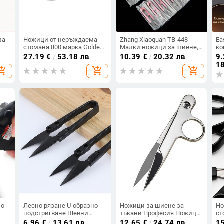
за
Ножици от неръждаема
Zhang Xiaoquan TB-448
Ea
стомана 800 марка Golden
Малки ножици за шиене,
ко
дна
Eagle
за конец и плат за кръстат
пр
27.19
€
/
53.18 лв
10.39
€
/
20.32 лв
9.
,
бод
но
18
opping_cart
add_shopping_cart
add_shopping_cart
пр
пр
н
но
Лесно рязане U-образно
Ножици за шиене за
Но
подстригване Шевни
тъкани Професия Ножици
ст
м
ножици Щипки
за конец от неръждаема
но
6.96
€
/
13.61 лв
12.65
€
/
24.74 лв
1