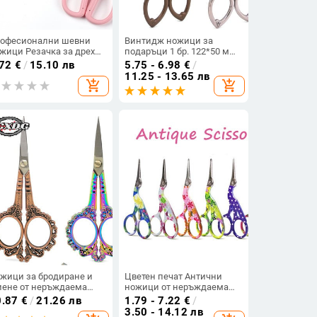
офесионални шевни
Винтидж ножици за
жици Резачка за дрехи
подаръци 1 бр. 122*50 мм
одерия на дрехи
стоманени шивашки
.72
€
/
15.10 лв
5.75 - 6.98
€
/
ивашки ножици
ножици Антични
11.25 - 13.65 лв
add_shopping_cart
add_shopping_cart
макински канцеларски
занаятчийски бродерии
териали Занаятчийски
Ножици за подстригване
струменти за шиене
Аксесоари за шиене
Инструменти, B
жици за бродиране и
Цветен печат Антични
ене от неръждаема
ножици от неръждаема
омана Остри
стомана за шиене Изящни
0.87
€
/
21.26 лв
1.79 - 7.22
€
/
дръжливи европейски
винтидж щъркелови
3.50 - 14.12 лв