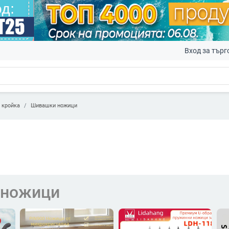
Вход за търг
 кройка
Шивашки ножици
 ножици