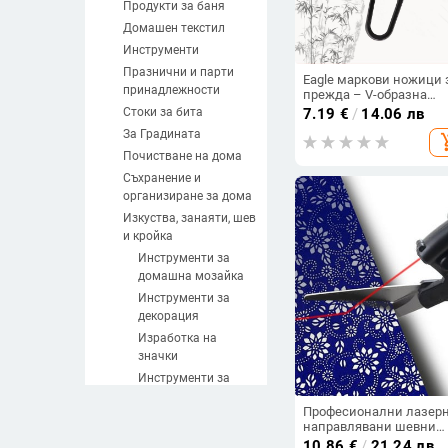
Продукти за баня
Домашен текстил
Инструменти
Празнични и парти
Eagle маркови ножици 
принадлежности
прежда – V-образна
форма, високовъглеро
Стоки за бита
7.19
€
/
14.06 лв
стомана, дръжка от TPR
За Градината
add_sh
фина полировка
Почистване на дома
Съхранение и
организиране за дома
Изкуства, занаяти, шев
и кройка
Инструменти за
домашна мoзайка
Инструменти за
декорация
Изработка на
значки
Инструменти за
изработка не свещи
Професионални лазер
Инструменти за
направлявани шевни
изработване на
ножици Направи си са
10.86
€
/
21.24 лв