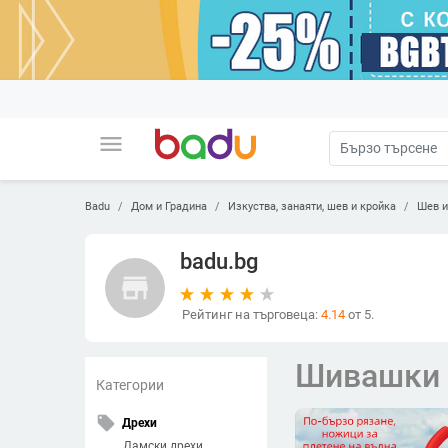
menu
Badu
Дом и Градина
Изкуства, занаяти, шев и кройка
Шев и
badu.bg
store
Рейтинг на търговеца:
4.14
от 5.
Шивашки
Категории
local_offer
Дрехи
Дамски дрехи