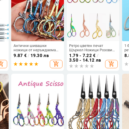
Антични шивашки
Ретро цветен печат
1 
ножици от неръждаема
Щъркел Ножици Розови
ре
ти
стомана Водни кончета
шевни ножици за тъкани
Сл
9.87
€
/
19.30 лв
1.79 - 7.22
€
/
8
Ножици за кръстат бод
Шивашки консумативи и
пр
3.50 - 14.12 лв
opping_cart
add_shopping_cart
add_shopping_cart
Ножица за бродерия с
аксесоари Антични
ши
а
конци Занаятчийски
занаяти Малки ножици
Д
инструменти за шиене
Ин