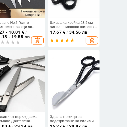
st and No.1 Голям
Шивашка кройка 23,5 см
мплект ножици за
зиг заг шивашка шивашка
ежда: U‑образни
кожа занаятчийски плат
27 - 10.01
€
/
17.67
€
/
34.56 лв
жици за конец,
срязване розова ножица
.13 - 19.58 лв
add_shopping_cart
add_shopping_cart
ужинни ножици за
текстил ДЕНИМ Направи
ежда и малки шивашки
си сам инструмент за
ожици
тапицерия
жици от неръждаема
Здрава ножица за
омана Дантелена
подстригване на килими
жица Професионална
Остра ножица с
5.00
€
/
29.34 лв
15.27
€
/
29.87 лв