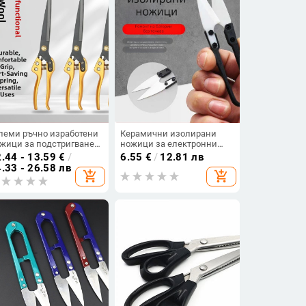
леми ръчно изработени
Керамични изолирани
жици за подстригване
ножици за електронни
 козина със пружинен
ремонти, антистатични и
.44 - 13.59
€
/
6.55
€
/
12.81 лв
ханизъм
преносими
.33 - 26.58 лв
add_shopping_cart
add_shopping_cart