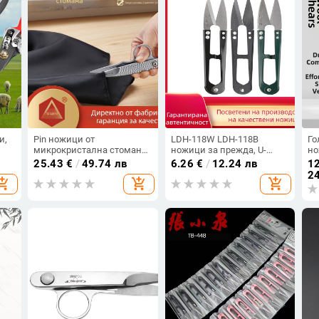
и,
Pin ножици от
LDH-118W LDH-118B
Го
микрокристална стомана
ножици за прежда, U-
но
за конец, U‑образни
образни ножици с
на
25.43
€
/
49.74 лв
6.26
€
/
12.24 лв
12
;
върхове, остри малки
пружина, малки ножици
ме
24
opping_cart
add_shopping_cart
add_shopping_cart
домашни ножици,
за конец
професионални ножици
за конец и риболовен
шнур