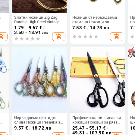
а
Златни ножици Zig Zag
Ножици от неръждаема
Пр
Durable High Steel Vintage
стомана Ножици за
но
Tailor Scissors Craft
домашен офис Ножици за
Бр
1.79 - 9.67
€
/
7.53
€
/
14.73 лв
7
в
Household for Fabric Scisso
канцеларски материали с
Ш
3.50 - 18.91 лв
opping_cart
add_shopping_cart
add_shopping_cart
Rsembroidery Шивашки
пластмасова дръжка
До
ици
ножици
Ножици за тъкани
ма
Ножици за бродиране
ин
Неръждаема винтидж
Професионални шивашки
Но
слива Ножици Резачка за
ножици Ножици за рязане
ши
шевни тъкани Ножици за
Винтидж плат от
ст
9.57
€
/
18.72 лв
25.47 - 55.17
€
/
1
а
бродиране Ножици за
неръждаема стомана
из
49.81 - 107.90 лв