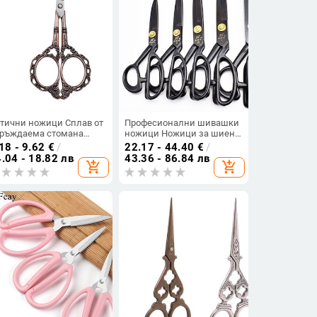
тични ножици Сплав от
Професионални шивашки
ръждаема стомана
ножици Ножици за шиене
лванизирана дръжка
Ножици за бродерия
18 - 9.62
€
/
22.17 - 44.40
€
/
асиви
Инструменти за шиене
.04 - 18.82 лв
43.36 - 86.84 лв
add_shopping_cart
add_shopping_cart
огофункционални
Занаятчийски
огоцветни ножици
принадлежности Ножици
прави си сам Антично
Ножици за тъкани
рвено
Ножици