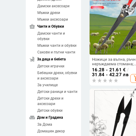
Дамски аксесоари
Мъжки дрехи
Мъжки аксесоари
business_center
Чанти и Обувки
Дамски чанти и
обувки
Мъжки чанти и обувки
Сакове и пътни чанти
child_friendly
За деца и бебета
Ножици за вълна, ръчн
неръждаема стомана;
Детски играчки
марка Wallison; модел
16.28 - 21.61
€
/
Бебешки дрехи, обувки
Professional wool shears
31.84 - 42.27 лв
add_sh
серия Wool shears
и аксесоари
За училище
Детски раници и чанти
Детски дрехи и
аксесоари
Детски обувки
weekend
Дом и Градина
За Дома
Домашен декор