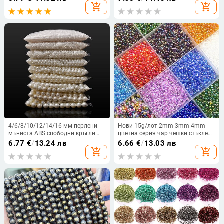
Направи си сам изработка на
основа, креативни обеци
add_shopping_cart
add_shopping_cart
бижута Занаятчийски материал
„Направи си сам“, висулки,
за облекло
аксесоари за бижута
4/6/8/10/12/14/16 мм перлени
Нови 15g/лот 2mm 3mm 4mm
мъниста ABS свободни кръгли
цветна серия чар чешки стъклени
мъниста Изработка за изработка
мъниста за изработка на бижута
6.77
€
/
13.24 лв
6.66
€
/
13.03 лв
на модни бижута бяло бежово
Направи си сам гривна мъниста
add_shopping_cart
add_shopping_cart
Направи си сам имитация на
аксесоари
мъниста за дрехи