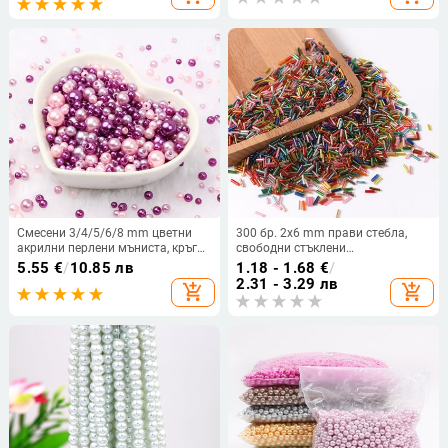
сам ръчно изработени аксесоари
Кутия за аксесоари
Смесени 3/4/5/6/8 mm цветни
300 бр. 2x6 mm прави стебла,
акрилни перлени мъниста, кръгли
свободни стъклени
свободни имитационни перли за
дистанционни тръби за семена
5.55
€
/
10.85 лв
1.18 - 1.68
€
/
ръкоделие, изработка на бижута,
Leptospira мъниста за изработка
2.31 - 3.29 лв
add_shopping_cart
add_shopping_cart
гривна, направи си сам, занаяти
на бижута Направи си сам
аксесоари за шиене на дрехи