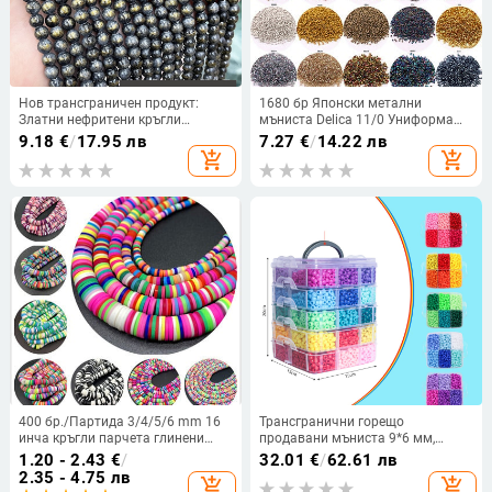
Нов трансграничен продукт:
1680 бр Японски метални
Златни нефритени кръгли
мъниста Delica 11/0 Униформа
мъниста, оптимизирани златни
Японски стъклени мъниста за
9.18
€
/
17.95 лв
7.27
€
/
14.22 лв
мъниста на прах, низ от
Направи си сам изработка на
add_shopping_cart
add_shopping_cart
нефритени мъниста, полуготови
бижута Аксесоари за изработка
DIY аксесоари за бижута на едро.
на дамско облекло
400 бр./Партида 3/4/5/6 mm 16
Трансгранични горещо
инча кръгли парчета глинени
продавани мъниста 9*6 мм,
мъниста Дистанционни мъниста
изработка на детски гривни
1.20 - 2.43
€
/
32.01
€
/
62.61 лв
Мъниста от полимерна глина за
„Направи си сам“, цветни ръчно
2.35 - 4.75 лв
add_shopping_cart
add_shopping_cart
изработка на бижута Направи си
изработени бижута с мъниста