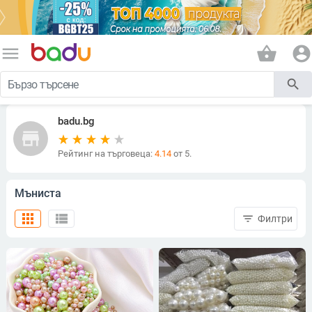
menu
shopping_basket
account_circle
search
badu.bg
store
Рейтинг на търговеца:
4.14
от 5.
Мъниста
apps
view_list
filter_list
Филтри