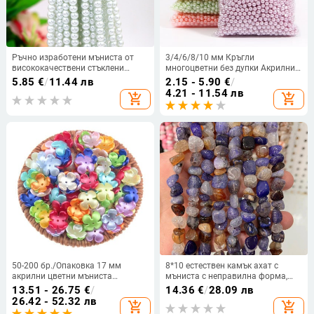
Ръчно изработени мъниста от
3/4/6/8/10 мм Кръгли
висококачествени стъклени
многоцветни без дупки Акрилни
имитации на перли, цветни
имитиращи перлени мъниста
5.85
€
/
11.44 лв
2.15 - 5.90
€
/
перфорирани перли, колие,
Разхлабени мъниста За Направи
4.21 - 11.54 лв
add_shopping_cart
add_shopping_cart
гривна, аксесоари за
си сам Лексбук Декорация
обеци.Нишка от мъниста с
Изработка на занаяти
диаметър 6 мм съдържа
приблизително 140 мъниста.
50-200 бр./Опаковка 17 мм
8*10 естествен камък ахат с
акрилни цветни мъниста
мъниста с неправилна форма,
Свободни разделителни мъниста
свободни мъниста, ръчно
13.51 - 26.75
€
/
14.36
€
/
28.09 лв
за изработка на бижута Гривна
изработени полуготови
26.42 - 52.32 лв
add_shopping_cart
add_shopping_cart
Направи си сам шапка
аксесоари на едро, кристал