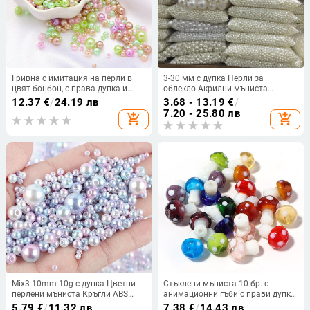
Гривна с имитация на перли в
3-30 мм с дупка Перли за
цвят бонбон, с права дупка и
облекло Акрилни мъниста
цвят ABS, материал за мъниста,
имитация на перли за Направи
12.37
€
/
24.19 лв
3.68 - 13.19
€
/
ръчно изработени обеци,
си сам Декорация на облекло
7.20 - 25.80 лв
add_shopping_cart
add_shopping_cart
колиета, аксесоари за бижута
Ръчно изработени занаяти
Аксесоари
Mix3-10mm 10g с дупка Цветни
Стъклени мъниста 10 бр. с
перлени мъниста Кръгли ABS
анимационни гъби с прави дупки,
мъниста имитация на перли за
стъклени мъниста на свободна
5.79
€
/
11.32 лв
7.38
€
/
14.43 лв