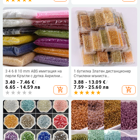
Аксесоари за декорация на дрехи
3 4 6 8 10 mm ABS имитация на
1 бутилка Златен дистанционер
перли Кръгли с дупка Акрилни
Стъклени мъниста
мъниста Направи си сам Гривна
Многоразмерни мъниста Delica
3.40 - 7.46
€
/
3.88 - 13.09
€
/
Обеци Чар Шиене на мъниста
Bugles Tube For DIY Жени Колиета
6.65 - 14.59 лв
7.59 - 25.60 лв
add_shopping_cart
add_shopping_cart
Колие Изработка на бижута
Дрехи Аксесоари за шиене