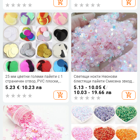
add_shopping_cart
add_shopping_cart
сам скрапбукинг висулка
25 мм цветни големи пайети с 1
Светещи нокти Неонови
страничен отвор, PVC плоски,
блестящи пайети Смесена звезда
кръгли свободни пайети, пайети,
Сърце Цвете Gillter Пайети
5.23
€
/
10.23 лв
5.13 - 10.05
€
/
шивашки занаяти Направи си
Флуоресцентно сияние на люспи
10.03 - 19.66 лв
add_shopping_cart
add_shopping_cart
сам скрапбукинг висулка 20 г
в декора за маникюр за изкуство
за нокти