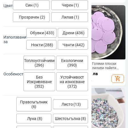
Последователност за занаяти
10g
Син (1)
Черен (1)
Цвят
Прозрачен (2)
Лилав (1)
Обувки (433)
Дрехи (436)
Използвани
за
Нокти (288)
Чанти (442)
Топлоустойчиви
Екологични
5 ярда/лот 6 мм розови пайети,
20 mm 150 бр. Големи плоски
(296)
(390)
лъскави фасетирани свободни
кръгли плътни лилави пайети
пайети, пайети, шиене на
PVC свободни пайети Paillette за
2.34
€
/
4.58 лв
3.20
€
/
6.26 лв
Особеност
сватбени занаяти Направи си
шиене на облекло сватбени
Без
Устойчивост
add_shopping_cart
add_shopping_cart
сам, висулка за скрапбукинг
аксесоари за занаяти Направи
Изкривяване
на износване
си сам
(352)
(372)
Правоъгълник
Листо (13)
(6)
Луна (8)
Шестоъгълна (8)