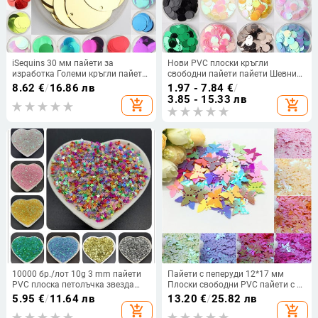
iSequins 30 мм пайети за
Нови PVC плоски кръгли
изработка Големи кръгли пайети
свободни пайети пайети Шевни
Paillette с 1 страничен отвор
занаяти Направи си сам
8.62
€
/
16.86 лв
1.97 - 7.84
€
/
Направи си сам шевни аксесоари
аксесоари за облекло Lentejuelas
3.85 - 15.33 лв
add_shopping_cart
add_shopping_cart
Para Coser
10000 бр./лот 10g 3 mm пайети
Пайети с пеперуди 12*17 мм
PVC плоска петолъчка звезда
Плоски свободни PVC пайети с 2
свободни пайети пайети шевни
дупки Пайети Направи си сам
5.95
€
/
11.64 лв
13.20
€
/
25.82 лв
занаяти направи си сам
Сватбени занаяти Декорация
add_shopping_cart
add_shopping_cart
скрапбукинг
Изработка на бижута Конфети 20