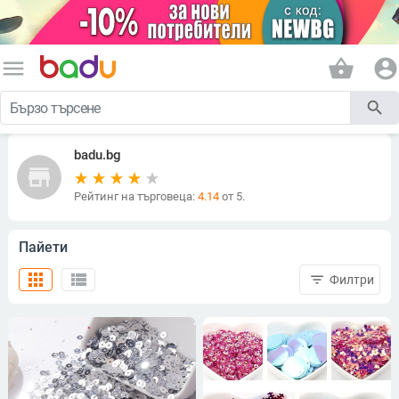
menu
shopping_basket
account_circle
search
badu.bg
store
Рейтинг на търговеца:
4.14
от 5.
Пайети
apps
view_list
filter_list
Филтри