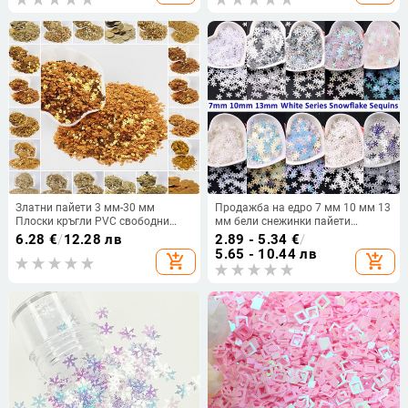
г
Златни пайети 3 мм-30 мм
Продажба на едро 7 мм 10 мм 13
Плоски кръгли PVC свободни
мм бели снежинки пайети
пайети за занаяти Декорация за
Направи си сам PVC коледни
6.28
€
/
12.28 лв
2.89 - 5.34
€
/
шиене на пайети Направи си сам
цветя пайети шиене занаяти
5.65 - 10.44 лв
add_shopping_cart
add_shopping_cart
аксесоар Lentejuelas Para Coser
Lentejuelas аксесоари за дрехи