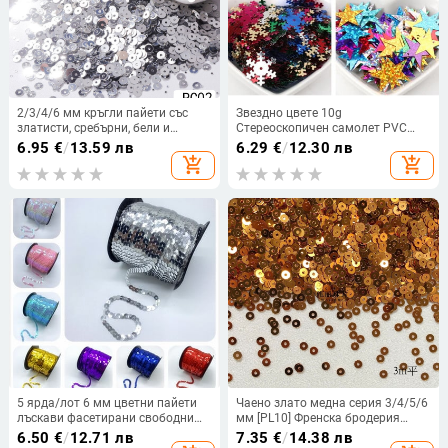
2/3/4/6 мм кръгли пайети със
Звездно цвете 10g
златисти, сребърни, бели и
Стереоскопичен самолет PVC
прозрачни пайети, ръчно
свободни пайети Пайети Шевни
6.95
€
/
13.59 лв
6.29
€
/
12.30 лв
пришити, бродирани аксесоари
занаяти Деца Направи си сам
add_shopping_cart
add_shopping_cart
за сватбена рокля
Аксесоар за декорация на дрехи
3-30 mm
5 ярда/лот 6 мм цветни пайети
Чаено злато медна серия 3/4/5/6
лъскави фасетирани свободни
мм [PL10] Френска бродерия
пайети пайети шиене на
Аксесоари за сватбена рокля PET
6.50
€
/
12.71 лв
7.35
€
/
14.38 лв
сватбени занаяти Направи си
ръчно пришити пайети