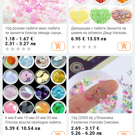
10g розови пайети микс пайети
Декорации с пайети Занаяти за
за занаяти блясък звезда сърце
шиене на облекло Деца Направи
цвете русалка черупка еднорог
си сам аксесоар Стереоскопични
1.18 - 1.67
€
/
6.95
€
/
13.59 лв
пайети направи си сам маникюр
пайети с цветя 10 g Многоцветен
2.31 - 3.27 лв
add_shopping_cart
add_shopping_cart
ноктопластика декор
4 mm
6 мм 8 мм 10 мм 20 мм 30 мм
10g (2000 бр.)/Опаковка
Плоски кръгли свободни пайети
Различни стилове Смесени
Пайети Шевни сватбени занаяти,
цветове Форма Свободни пайети
5.39
€
/
10.54 лв
2.69 - 3.17
€
/
жени Направи си сам аксесоар
Направи си сам изработка на
5.26 - 6.20 лв