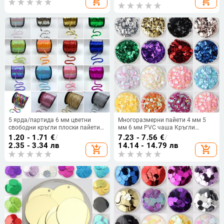
add_shopping_cart
add_shopping_cart
Para Coser
бижута за нокти, конфети за
сватбена украса
5 ярда/партида 6 мм цветни
Многоразмерни пайети 4 мм 5
свободни кръгли плоски пайети
мм 6 мм PVC чаша Кръгли
лазерни глиттерни пайети пайети
свободни пайети Пайети Шевни
1.20 - 1.71
€
/
7.23 - 7.56
€
/
за занаяти шевни плат
сватбени занаяти Жени Деца
2.35 - 3.34 лв
14.14 - 14.79 лв
add_shopping_cart
add_shopping_cart
аксесоари тапицерия
Направи си сам аксесоари за
дрехи 20 г