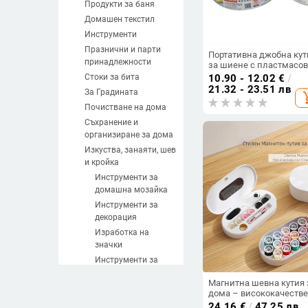
Продукти за баня
Домашен текстил
Инструменти
Празнични и парти
Портативна джобна кут
принадлежности
за шиене с пластмасо
корпус, класически
Стоки за бита
10.90 - 12.02
€
/
китайски стил, опрост
21.32 - 23.51 лв
За Градината
add_sh
дизайн
Почистване на дома
Съхранение и
организиране за дома
Изкуства, занаяти, шев
и кройка
Инструменти за
домашна мoзайка
Инструменти за
декорация
Изработка на
значки
Инструменти за
изработка не свещи
Магнитна шевна кутия 
Инструменти за
дома – висококачеств
изработване на
практичен комплект з
24.16
€
/
47.25 лв