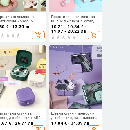
ртативно домашно
Портативен комплект за
лтифункционално
шиене в железна кутия,
тройство за нанизване
карикатурен стил, 144
.80
€
/
13.30 лв
10.21 - 10.34
€
/
 игли - ABS, магнитна
части
19.97 - 20.22 лв
add_shopping_cart
add_shopping_cart
тия за игли, 300 броя в
тия, минималистичен
зайн
ртативна кутия за
Шевна кутия - преносим
ене, джобен стил, ABS
джобен тип, пластмасова,
териал, комплект от 100
комплект 75 бр., 292 г,
3.67
€
/
26.74 лв
17.84
€
/
34.89 лв
сти, 280 g,
персонализируема, серия
add_shopping_cart
add_shopping_cart