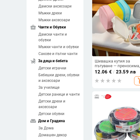
Дамски аксесоари
Мъжки дрехи
Мъжки аксесоари
business_center
Чанти и Обувки
Дамски чанти и
обувки
Мъжки чанти и обувки
Сакове и пътни чанти
child_friendly
За деца и бебета
Шивашка кутия за
пътуване — преносима
Детски играчки
висококачествена,
12.06
€
/
23.59 лв
Бебешки дрехи, обувки
изискана конструкция
add_sh
и аксесоари
За училище
Детски раници и чанти
Детски дрехи и
аксесоари
Детски обувки
weekend
Дом и Градина
За Дома
Домашен декор