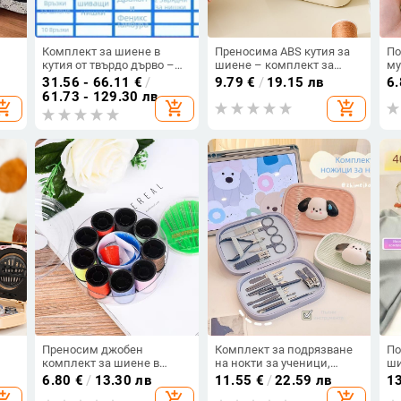
Комплект за шиене в
Преносима ABS кутия за
По
кутия от твърдо дърво –
шиене – комплект за
му
портативен,
шиене, японски стил,
ус
31.56 - 66.11
€
/
9.79
€
/
19.15 лв
6
,
многофункционален,
прост лукс
на
61.73 - 129.30 лв
opping_cart
add_shopping_cart
add_shopping_cart
 от
набор игли и конци
ку
ку
ди
Преносим джобен
Комплект за подрязване
По
комплект за шиене в
на нокти за ученици,
ши
тия
минималистичен
големи нокторези,
ма
6.80
€
/
13.30 лв
11.55
€
/
22.59 лв
1
пластмасов калъф, 200
тримери за нокти, нож за
ча
opping_cart
add_shopping_cart
add_shopping_cart