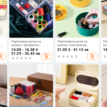
Портативна кутия за
Портативна кутия за
Па
,
шиене с флорална
шиене, пластмасов
ку
100
коприна, прост стил
комплект за шиене —
пр
16.00 - 16.58
€
/
21.03
€
/
41.13 лв
1
пасторален и японски
пл
31.29 - 32.43 лв
opping_cart
add_shopping_cart
add_shopping_cart
стил
ко
оп
въ
пе