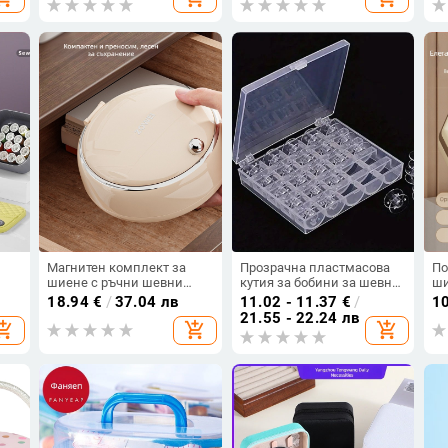
броя, серия Needle
педикюр, неръждаема
пе
package, универсален
стомана
модел
Магнитен комплект за
Прозрачна пластмасова
По
шиене с ръчни шевни
кутия за бобини за шевна
ши
а
инструменти, преносима
машина, празен
пл
18.94
€
/
37.04 лв
11.02 - 11.37
€
/
1
кутия за шиене
организатор за
ми
21.55 - 22.24 лв
opping_cart
add_shopping_cart
add_shopping_cart
съхранение на бобини с 25
отделения