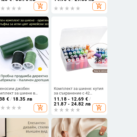
 съхранение на
add_shopping_cart
add_shopping_cart
вашки инструменти за
ома
еносим джобен
Комплект за шиене: кутия
мплект за шиене в
за съхранение с 42
линдричен корпус от
отделения от PP
.38
€
/
18.35 лв
11.18 - 12.69
€
/
ръждаема стомана
пластмаса
21.87 - 24.82 лв
add_shopping_cart
add_shopping_cart