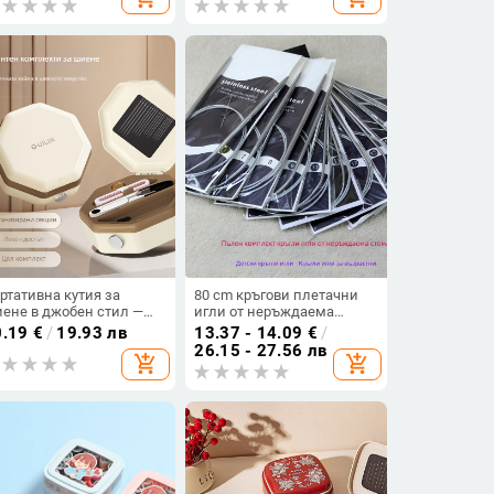
рсонализираема
за подреждане на игли,
луксозен дизайн
ртативна кутия за
80 cm кръгови плетачни
ене в джобен стил —
игли от неръждаема
астмасова, 60 части,
стомана за възрастни,
0.19
€
/
19.93 лв
13.37 - 14.09
€
/
нималистичен дизайн
ръчно плетене, включва
26.15 - 27.56 лв
add_shopping_cart
add_shopping_cart
кука за плетене, за
пуловер и шал