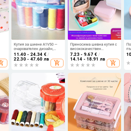
Кутия за шиене A1V50 —
Преносима шевна кутия с
По
очарователен дизайн,
висококачествен
пъ
преносим комплект за
комплект за шиене – PU
ин
11.40 - 24.34
€
/
7.23 - 9.67
€
/
1
дома и общежитие
кожа, компактна и
ко
22.30 - 47.60 лв
14.14 - 18.91 лв
opping_cart
add_shopping_cart
add_shopping_cart
практична за общежитие