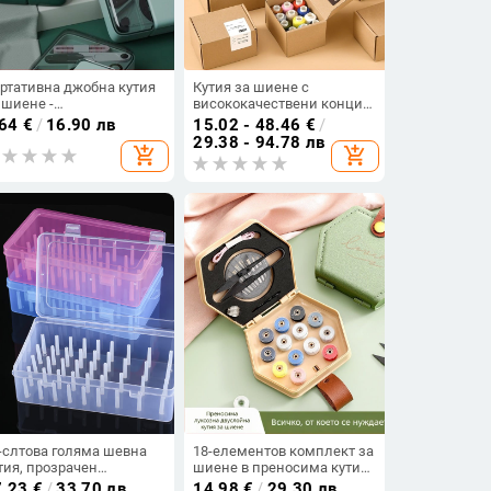
ртативна джобна кутия
Кутия за шиене с
 шиене -
висококачествени конци:
нималистичен лукс,
нишки за ръчно шиене на
.64
€
/
16.90 лв
15.02 - 48.46
€
/
астмасова кутия за
дрехи, малки ролки, конци
29.38 - 94.78 лв
add_shopping_cart
add_shopping_cart
хранение на игли
за шевна машина, цветни
конци за ръчна изработка
-слтова голяма шевна
18-елементов комплект за
тия, прозрачен
шиене в преносима кутия
астмасов организатор
със конци и малки ролки
7.23
€
/
33.70 лв
14.98
€
/
29.30 лв