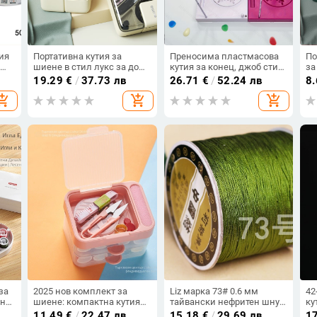
ия
Портативна кутия за
Преносима пластмасова
По
в
шиене в стил лукс за дома
кутия за конец, джоб стил,
за
с многофункционални
серия Wire Box, кутия за
ми
19.29
€
/
37.73 лв
26.71
€
/
52.24 лв
8
ен
инструменти – пълен
шиене, Yiwu произход
пл
opping_cart
add_shopping_cart
add_shopping_cart
комплект за шиене на
съ
ръка
за
2025 нов комплект за
Liz марка 73# 0.6 мм
42
ен
шиене: компактна кутия
тайвански нефритен шнур
ку
а
за шиене със съхранение,
DIY плетена гривна
пл
11.49
€
/
22.47 лв
15.18
€
/
29.69 лв
1