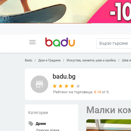
menu
Badu
Дом и Градина
Изкуства, занаяти, шев и кройка
Шев и
badu.bg
store
Рейтинг на търговеца:
4.14
от 5.
Малки ко
Категории
local_offer
Дрехи
Дамски дрехи