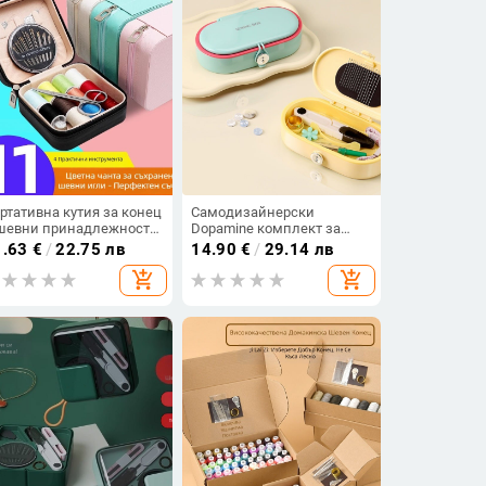
ртативна кутия за конец
Самодизайнерски
шевни принадлежности
Dopamine комплект за
прост стил, за дома и
шиене — преносима кутия
1.63
€
/
22.75 лв
14.90
€
/
29.14 лв
правка на облекло
за шиене за ученици с
add_shopping_cart
add_shopping_cart
магнитно затваряне