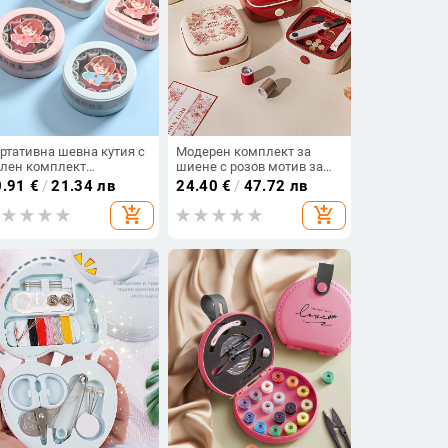
ртативна шевна кутия с
Модерен комплект за
лен комплект
шиене с розов мотив за
струменти за шиене и
празници, домашно
0.91
€
/
21.34 лв
24.40
€
/
47.72 лв
нци, 120 броя
ползване – магнитен
add_shopping_cart
add_shopping_cart
комплект за шиене и
поправки,
висококачествен нов
модел.