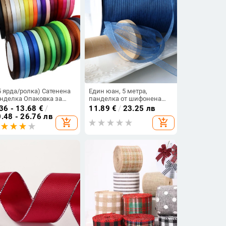
5 ярда/ролка) Сатенена
Един юан, 5 метра,
нделка Опаковка за
панделка от шифонена
даръци на едро
прежда, ръчно изработени
36 - 13.68
€
/
11.89
€
/
23.25 лв
ледна украса Направи
материали, материали за
.48 - 26.76 лв
add_shopping_cart
add_shopping_cart
 сам Ленти на ролки
шапка, лента за коса,
/10/12/15/20/25/40 mm)
„Направи си сам“ дрехи,
аксесоари за облекло