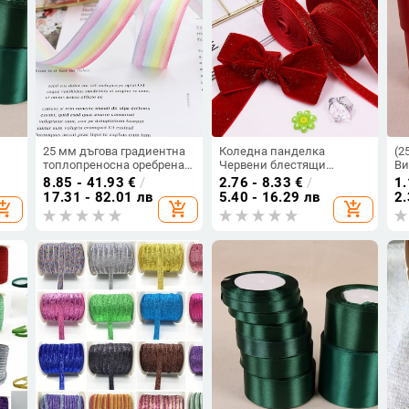
25 мм дъгова градиентна
Коледна панделка
(2
топлопреносна оребрена
Червени блестящи
Ви
лента с щампа от
новогодишни кадифени
ед
8.85 - 41.93
€
/
2.76 - 8.33
€
/
1.
на
полиестерна лента, ръчно
панделки 5 ярда,
па
17.31 - 82.01 лв
5.40 - 16.29 лв
2.
opping_cart
add_shopping_cart
add_shopping_cart
изработена панделка за
гирлянди, подаръци,
ед
глава
опаковка, венци, лъкове
но
сам
Ши
по