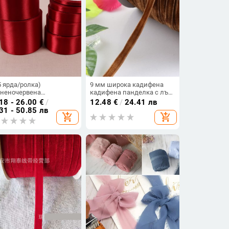
5 ярда/ролка)
9 мм широка кадифена
неночервена
кадифена панделка с лък,
нолицева сатенена
стичаща се врата,
18 - 26.00
€
/
12.48
€
/
24.41 лв
нделка Опаковка на
ключицата, колие, лента
31 - 50.85 лв
add_shopping_cart
add_shopping_cart
ро за подаръци Коледно
за шия, аксесоари за коса,
вогодишно облекло
лента за ръбове на дрехи
вашка лента за
дарък