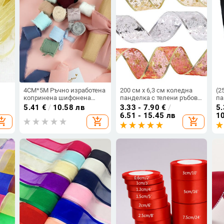
4CM*5M Ръчно изработена
200 см x 6,3 см коледна
(2
копринена шифонена
панделка с телени ръбове
па
панделка с бръчки и
лента от органза
по
5.41
€
/
10.58 лв
3.33 - 7.90
€
/
5.
бръчки за сватбена
Прозрачна блестяща
Ко
6.51 - 15.45 лв
10
opping_cart
add_shopping_cart
add_shopping_cart
ия,
покана Опаковъчен декор
лента за Направи си сам
си
Прозрачни ресни
Коледно дърво венец
(6
ка
Изработен булчински
Парти украса
букет