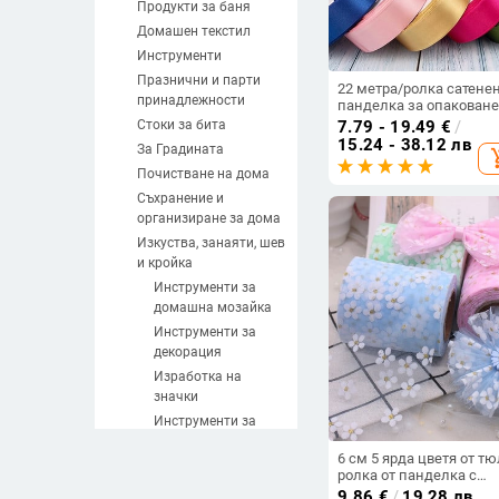
Продукти за баня
Домашен текстил
Инструменти
Празнични и парти
22 метра/ролка сатене
принадлежности
панделка за опаковане
подарък Коледно парт
Стоки за бита
7.79 - 19.49
€
/
украса Ръчно изработе
15.24 - 38.12 лв
За Градината
add_sh
панделки Направи си 
Занаяти на руло 6 мм-5
Почистване на дома
мм ширина
Съхранение и
организиране за дома
Изкуства, занаяти, шев
и кройка
Инструменти за
домашна мoзайка
Инструменти за
декорация
Изработка на
значки
Инструменти за
изработка не свещи
6 см 5 ярда цветя от тю
Инструменти за
ролка от панделка с
изработване на
маргаритки Направи с
9.86
€
/
19.28 лв