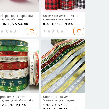
ебърен кант корейски
5,6 м*6 см имитация на
чно изработени
конопена панделка
сесоари за коса
Коледни панделки
3.06
€
/
25.54 лв
8.38
€
/
16.39 лв
аковъчна лента
Направи си сам панделка
add_shopping_cart
add_shopping_cart
лиестерна памучна
за подарък за коледна
нделка панделка
елха Декорация с кабелни
лекло цвете подаръчна
ръбове Ленена решетъчна
тия панделка фабрика
лента
ректна доставка
ярда 10/15/25 mm
5 ярда/лот 15 мм
леден декор Grosgrain
бронзираща коледна
нта с отпечатана
панделка с печат Grosgrain
.32
€
/
18.23 лв
1.18 - 3.57
€
/
ледна снежинка лента
лента за ръчно
2.31 - 6.98 лв