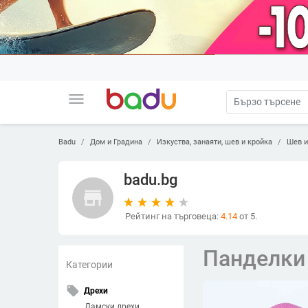
menu
Badu
Дом и Градина
Изкуства, занаяти, шев и кройка
Шев и
badu.bg
store
Рейтинг на търговеца:
4.14
от 5.
Панделки
Категории
local_offer
Дрехи
Дамски дрехи