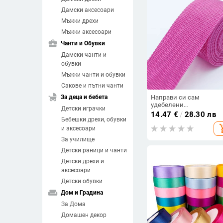
Дамски аксесоари
Мъжки дрехи
Мъжки аксесоари
business_center
Чанти и Обувки
Дамски чанти и
обувки
Мъжки чанти и обувки
Сакове и пътни чанти
child_friendly
За деца и бебета
Направи си сам
удебелени
Детски играчки
полипропиленови лент
14.47
€
/
28.30 лв
Бебешки дрехи, обувки
ширина 5 см, криптира
add_sh
лента с дъга, ленти за
и аксесоари
табуретки
За училище
Детски раници и чанти
Детски дрехи и
аксесоари
Детски обувки
weekend
Дом и Градина
За Дома
Домашен декор