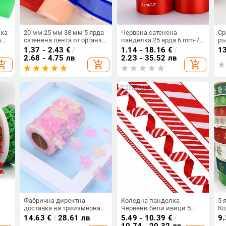
лка
20 мм 25 мм 38 мм 5 ярда
Червена сатенена
Ср
а
сатенена лента от органза
панделка 25 ярда 6 mm-75
ръ
лента за лък Сватбена
mm Опаковъчен материал
ак
1.37 - 2.43
€
/
1.14 - 18.16
€
/
1
и
коледна украса Ръчно
Направи си сам Bow Craft
оп
2.68 - 4.75 лв
2.23 - 35.52 лв
opping_cart
add_shopping_cart
add_shopping_cart
изработени Направи си
Decor Wedding Party Decor
по
ат
сам опаковъчни занаяти
Опаковка за подаръци
па
Консумативи за
об
скрапбукинг
ку
ди
Фабрична директна
Коледна панделка
5 
доставка на триизмерна
Червени бели ивици 5
Ко
бродерия с
ярда, червено бяла
ле
14.63
€
/
28.61 лв
5.49 - 10.39
€
/
9
и
многоразмерен точков
захарна бастунка,
ко
10.74 - 20.32 лв