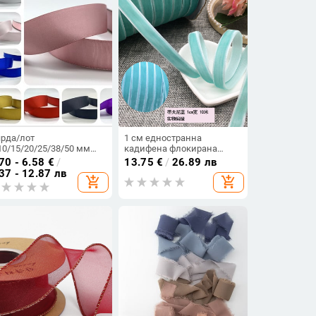
ярда/лот
1 см едностранна
10/15/20/25/38/50 мм
кадифена флокирана
принена сатенена
панделка за „Направи си
70 - 6.58
€
/
13.75
€
/
26.89 лв
нделка полиестерна
сам“ обеци и декоративни
37 - 12.87 лв
add_shopping_cart
add_shopping_cart
нта за ръчно изработена
аксесоари от сатенени
к сватбена коледна
панделки
раса плат за шиене