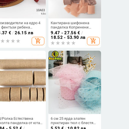
оизводители на едро 4
Кантирана шифонена
 фентъзи рибена
панделка Копринени
ашка прежда цвете
панделки Покана за
3.37
€
/
26.15 лв
9.47 - 27.56
€
/
аковка декорация
сватба Букет от плат
18.52 - 53.90 лв
add_shopping_cart
add_shopping_cart
нделка цветарски
Панделки 3,8 см x 6,4 м
газин цветен материал
коледна украса Опаковка
рлена прежда
за подаръци
/Ролка Естествена
6 см 25 ярда златен
колта панделка от юта
пунктиран тюл с блестяща
к Занаяти Шиене
панделка от органза,
84 - 5.52
€
/
5.53
€
/
10.82 лв