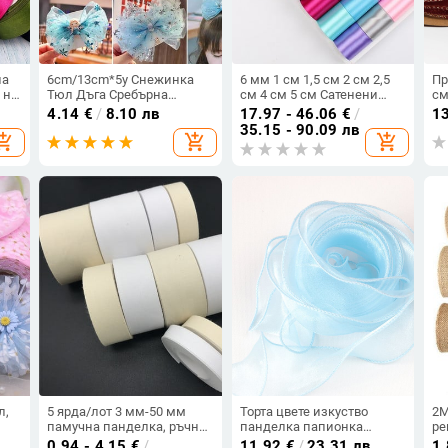
на
6cm/13cm*5y Снежинка
6 мм 1 см 1,5 см 2 см 2,5
Пр
 на
Тюл Дъга Сребърна
см 4 см 5 см Сатенени
см
и
снежна звезда Направи
панделки Направи си сам
оп
4.14
€
/
8.10 лв
17.97 - 46.06
€
/
1
ни
си сам ръчно изработена
Рози от изкуствена
оп
35.15 - 90.09 лв
opping_cart
add_shopping_cart
add_shopping_cart
сам
бебешка рокля от плат
коприна Занаятчийски
па
0
Коледа Сватба Рожден
принадлежности
ма
ден Букет Консумативи
Аксесоари за шиене
пе
Материал за скрапбукинг
л,
5 ярда/лот 3 мм-50 мм
Торта цвете изкуство
2M
памучна панделка, ръчно
панделка папионка
ре
и
изработена за сватбена
прическа материал вълна
Лъ
0.94 - 4.15
€
/
11.92
€
/
23.31 лв
1.