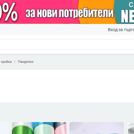
Вход за търг
 кройка
Панделки