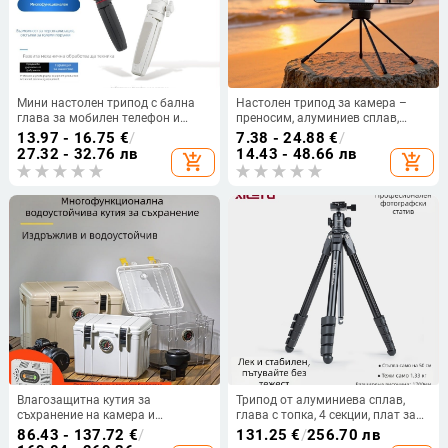
Мини настолен трипод с бална
Настолен трипод за камера –
глава за мобилен телефон и
преносим, алуминиев сплав,
безогледална камера – 3-
сгъваем, 3D стабилизация, товар
13.97 - 16.75
€
/
7.38 - 24.88
€
/
секционна телескопична стойка,
до 3 кг
27.32 - 32.76 лв
14.43 - 48.66 лв
add_shopping_cart
add_shopping_cart
ABS + алуминиева сплав,
натоварване 1 кг
Влагозащитна кутия за
Трипод от алуминиева сплав,
съхранение на камера и
глава с топка, 4 секции, плат за
фототехника – ABS, 25L,
бързо освобождаване, тегло 1,33
86.43 - 137.72
€
/
131.25
€
/
256.70 лв
заключваща се с ключалка,
кг