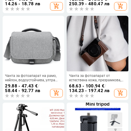
водоустойчива,
2020 г.
14.26 - 18.78 лв
250.39 - 480.47 лв
add_shopping_cart
add_shopping_cart
износоустойчива, едноцветна,
клъч чанта
Чанта за фотоапарат на рамо,
Чанта за фотоапарат от
нейлон, водоустойчива, ултра
естествена кожа, презрамкова,
лека, издръжлива; за DSLR/
унисекс, пролет 2025, домашно
29.88 - 47.43
€
/
68.63 - 100.94
€
/
безогледална камера
съхранение
58.44 - 92.77 лв
134.23 - 197.42 лв
add_shopping_cart
add_shopping_cart