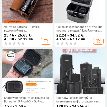
Чанта за камера PU кожа,
Чанта за фотоапарат с вътрешна
водоустойчива,
подплата модел A8, найлонова,
износоустойчива, презрамкова
водоустойчива, износоустойчива
23.46 - 26.65
€
/
22.24 - 34.32
€
/
(портативна чанта за камера)
и удароустойчива, за
45.88 - 52.12 лв
43.50 - 67.12 лв
add_shopping_cart
add_shopping_cart
безогледални и DSLR камери
(едно тяло, два обектива)
Shadowstone чанта за камера за
God Cow кейс за студийно
DJI Action 5 Pro/4/3 и GoPro
осветление за фотография със
13/12 — PU материал,
колела, тегло 2 кг, пуснат през
7.29 - 9.60
€
/
128.02 - 245.66
€
/