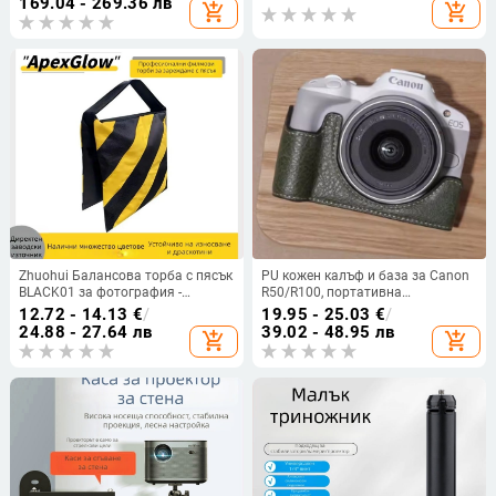
169.04 - 269.36 лв
add_shopping_cart
add_shopping_cart
подплата от пяна, съвместима с
повечето модели
Zhuohui Балансова торба с пясък
PU кожен калъф и база за Canon
BLACK01 за фотография -
R50/R100, портативна
капацитет 2-5 кг, материя Oxford
фотокамера чанта, рамен стил,
12.72 - 14.13
€
/
19.95 - 25.03
€
/
плат
износоустойчив и
24.88 - 27.64 лв
39.02 - 48.95 лв
add_shopping_cart
add_shopping_cart
удароустойчив, ретро стил