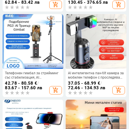
инча, хоризонтален ъгъл на
62.84 - 83.42 лв
130.45 - 376.65 лв
add_shopping_cart
add_shopping_cart
завъртане 330°, ограничение на
въртенето 160°, тегло 700 г
Телефонен гимбал за стрийминг
AI интелигентна пан-tilt камера за
със стабилизация, AI
мобилен телефон с проследяване
проследяване на лица и 360°
на лице и стабилизация, 360°
42.78 - 80.58
€
/
37.05 - 68.99
€
/
панорамно завъртане; Bluetooth
хоризонтално и вертикално
83.67 - 157.60 лв
72.46 - 134.93 лв
add_shopping_cart
add_shopping_cart
настройка, ABS корпус, тегло 340
въртене, без монтаж, ABS, 295 g
g