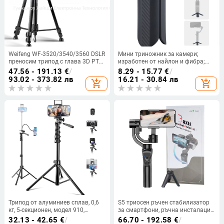
Weifeng WF-3520/3540/3560 DSLR
Мини триножник за камери;
преносим трипод с глава 3D PTZ,
изработен от найлон и фибра;
алуминиева сплав, носивост 3 кг,
товар до 2 кг; 1 секция;
47.56 - 191.13
€
/
8.29 - 15.77
€
/
тегло 0,92 кг, включва плоча за
съвместим с DJI Pocket3 ръчен
93.02 - 373.82 лв
16.21 - 30.84 лв
add_shopping_cart
add_shopping_cart
бързо освобождаване
стабилизатор
Трипод от алуминиев сплав, 0,6
S5 триосен ръчен стабилизатор
кг, 5-секционен, модел 910,
за смартфони, ръчна инсталация,
сферичен пан-наклон PTZ
съвместим с телефони до 6,5
32.13 - 42.65
€
/
66.70 - 192.58
€
/