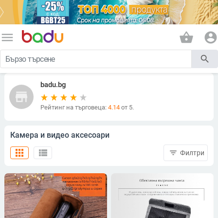
menu
shopping_basket
account_circle
search
badu.bg
store
Рейтинг на търговеца:
4.14
от 5.
Камера и видео аксесоари
apps
view_list
filter_list
Филтри