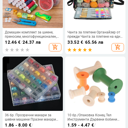
Домашен комплект за шиене,
Чанта за плетене Органайзер от
преносим, ​​многофункционален,
прежди Чанта за плетене на една
висок клас, практичен калъф за
кука Чанта за съхранение на
12.46
€
/
24.37 лв
33.52
€
/
65.56 лв
игли и конци за шиене, подходящ
прежди Чанта за съхранение на
add_shopping_cart
add_shopping_cart
за ръчно шиене в малки
прежди с дупки за игли за
общежития.
плетене Плетене на една кука
36 бр. Прозрачни макари за
10 бр./Опаковка Конец Тел
шевни машини Празни макари
Инструменти Дървени бобини
за макари Пластмасова кутия за
Макари Макари Органайзер в
1.86 - 8.00
€
/
1.59 - 4.47
€
/
съхранение за домашни шевни
ретро стил за шиене Ленти Канап