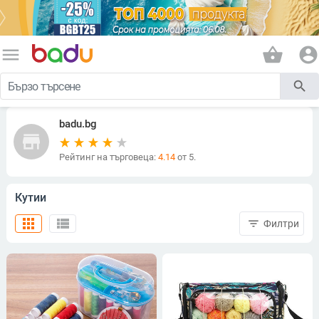
menu
shopping_basket
account_circle
search
badu.bg
store
Рейтинг на търговеца:
4.14
от 5.
Кутии
apps
view_list
filter_list
Филтри