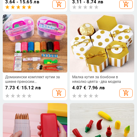
3.64 - 15.65 лв
3.11 - 8.74 лв
add_shopping_cart
add_shopping_cart
аксесоари Инструменти
Дървени занаяти Инструменти
Домакински комплект кутии за
Малка кутия за бонбони в
шиене преносим
няколко цвята - два модела
многофункционален висок клас
7.73
€
/
15.12 лв
4.07
€
/
7.96 лв
практичен комплект за шиене
add_shopping_cart
add_shopping_cart
шиене ръкоделие ръчно шиене
малка спалня