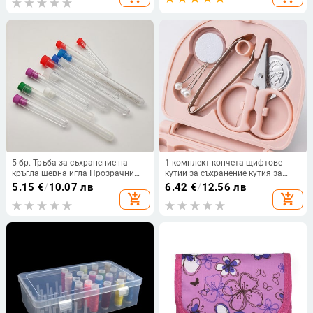
машина
плетене Кошници Безплатна
доставка
5 бр. Тръба за съхранение на
1 комплект копчета щифтове
кръгла шевна игла Прозрачни
кутии за съхранение кутия за
пластмасови игли за мъниста
шиене домакински преносим
5.15
€
/
10.07 лв
6.42
€
/
12.56 лв
Бутон за бутилка Пайети
мини комплект за шиене ножица
add_shopping_cart
add_shopping_cart
Контейнер Кутия Калъф Държач
напръстник игла конци комплект
Плъстене за бродерия
кутии