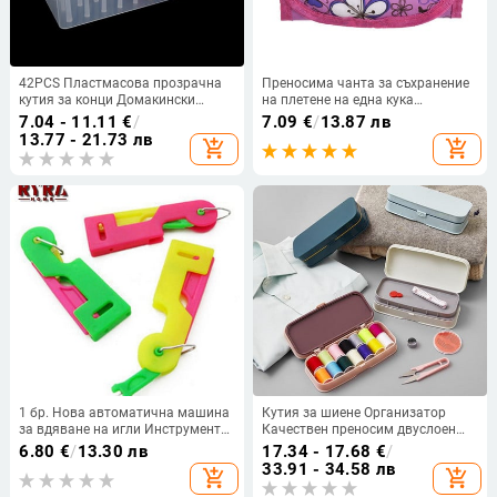
42PCS Пластмасова прозрачна
Преносима чанта за съхранение
кутия за конци Домакински
на плетене на една кука
шевни конци Кутия за
Аксесоари за плетене Чанта за
7.04 - 11.11
€
/
7.09
€
/
13.87 лв
съхранение Куфар Контейнер
разкъсване на инструменти
13.77 - 21.73 лв
add_shopping_cart
add_shopping_cart
Craft Макара Кутия за
съхранение
1 бр. Нова автоматична машина
Кутия за шиене Организатор
за вдяване на игли Инструмент
Качествен преносим двуслоен
за вдяване на конци Напръстник
комплект за шиене Комплект за
6.80
€
/
13.30 лв
17.34 - 17.68
€
/
Инструмент за вдяване на конци
шиене за пътуване Комплект за
33.91 - 34.58 лв
add_shopping_cart
add_shopping_cart
Направляваща игла за
шиене за домашна употреба
възрастни хора Лесно
Комплект конци за игла за