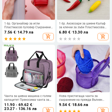
1 бр. Органайзер за игли
1 бр. Аксесоари за шиене Калъф
Пластмасов пуловер Съхранение
за клечки за зъби Пластмасова
на игли за плетене Комплект за
кутия за домакински органайзер
7.56
€
/
14.79 лв
6.80
€
/
13.30 лв
пътуване Преносими кутии за
Форма за банан и чушка Празна
add_shopping_cart
add_shopping_cart
шиене Кутия за игли за плетене
кутия за съхранение на игла за
шиене
Чанта за шевна машина с голям
Нова пристигаща чанта за
капацитет Преносима чанта за
съхранение на прежда Вълнен
съхранение на прежди за
органайзер Кука за плетене на
11.90 - 69.62
€
/
9.54
€
/
18.66 лв
пътуване Чанта за домашен
една кука Организираща мрежа
23.27 - 136.16 лв
add_shopping_cart
add_shopping_cart
органайзер Аксесоари за шевна
Преносими конци Торбичка за