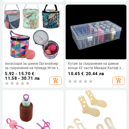
устройство Автоматични
пътуване за възрастни
консумативи за шиене на конци
Аксесоари за шиене Органайзер
Кутия за съхранение на шевни
за съхранение на прежда Игли за
конци 42 части Макари Калъф за
плетене Преносима торбичка за
носене на бобина Държач за
5.92 - 15.70
€
/
10.45
€
/
20.44 лв
плетене на една кука от прежда
контейнер Craft Макара
11.58 - 30.71 лв
add_shopping_cart
add_shopping_cart
Органайзер за кутия за
Организиращ калъф Съхранение
съхранение на плат за шиене
на шиене