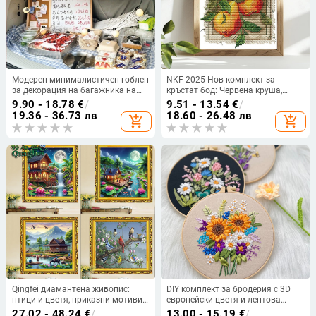
Модерен минималистичен гоблен
NKF 2025 Нов комплект за
за декорация на багажника на
кръстат бод: Червена круша,
автомобил, правоъгълен, от
декоративна картина за дневна
9.90 - 18.78
€
/
9.51 - 13.54
€
/
памук и лен, изработен с
стая, DIY бродерия
19.36 - 36.73 лв
18.60 - 26.48 лв
add_shopping_cart
add_shopping_cart
машинна тъкан, персонализиран
Qingfei диамантена живопис:
DIY комплект за бродерия с 3D
птици и цветя, приказни мотиви
европейски цветя и лентова
за холна стенна картина,
бродерия за стенна декорация в
27.02 - 48.24
€
/
13.00 - 15.19
€
/