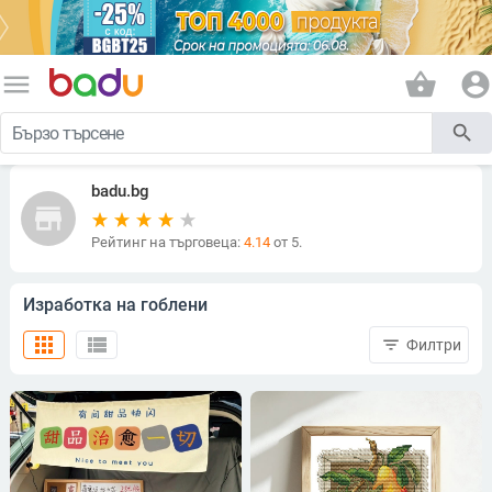
menu
shopping_basket
account_circle
search
badu.bg
store
Рейтинг на търговеца:
4.14
от 5.
Изработка на гоблени
apps
view_list
filter_list
Филтри