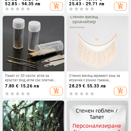
комплект бродерия върху плат
дневната — за начинаещи Lu
52.85 - 94.35 лв
25.43 - 29.71 лв
add_shopping_cart
add_shopping_cart
11CT
бродерия
Пакет от 30 части: игли за
Стенно висящ мрежест кош за
кръстат бод, игли със златни
играчки с ръчно тъкана
опашки, игли с тъп връх, игли за
дантелена украса
7.80
€
/
15.26 лв
28.29
€
/
55.33 лв
бродиране, игли за кръстат бод,
add_shopping_cart
add_shopping_cart
игли и инструменти за конци.