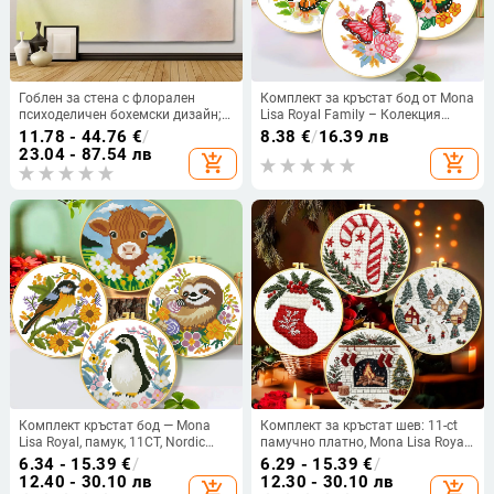
Гоблен за стена с флорален
Комплект за кръстат бод от Mona
психоделичен бохемски дизайн;
Lisa Royal Family – Колекция
полиестер 100%, Nordic стил,
пеперуди, памук, канва 11CT
11.78 - 44.76
€
/
8.38
€
/
16.39 лв
пейзажен мотив,
23.04 - 87.54 лв
add_shopping_cart
add_shopping_cart
персонализиране; подходящ за
всекидневна, спалня, кабинет,
детска стая
Комплект кръстат бод — Mona
Комплект за кръстат шев: 11-ct
Lisa Royal, памук, 11CT, Nordic
памучно платно, Mona Lisa Royal
животинска серия
Family, код 68446, Коледен
6.34 - 15.39
€
/
6.29 - 15.39
€
/
комплект от четири части
12.40 - 30.10 лв
12.30 - 30.10 лв
add_shopping_cart
add_shopping_cart