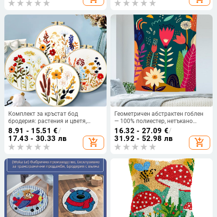
Комплект за кръстат бод
Геометричен абстрактен гоблен
бродерия: растения и цветя,
— 100% полиестер, нетъкано
памучно платно, стил Нов
тъкане, правоъгълен стенен
8.91 - 15.51
€
/
16.32 - 27.09
€
/
китайски стил
декор за дневна и спалня, ръчно
17.43 - 30.33 лв
31.92 - 52.98 лв
add_shopping_cart
add_shopping_cart
пране