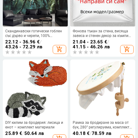
Скандинавски готически гоблен
Фонова тъкан за стена, висяща
със дърво и черепи, 100%
завеса и стенен декор за къмпинг
полиестер, дигитален
и външна употреба
22.12 - 36.96
€
/
21.04 - 23.65
€
/
термопринт, машинно пране, за
43.26 - 72.29 лв
41.15 - 46.26 лв
add_shopping_cart
add_shopping_cart
всекидневната
DIY килим за бродерия: лисица и
Рамка за бродиране за маса от
енот – комплект материали
бук, 280° регулируема, комплект
за кръстат бод
25.89
€
/
50.64 лв
40.18
€
/
78.59 лв