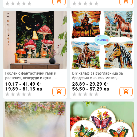
add_shopping_cart
add_shopping_cart
Гоблен с фантастични гъби и
DIY калъф за възглавница за
растения, пеперуди и луна —
бродерия с конски мотив,
декоративен стенен аксесоар за
северен стил, комплект
10.17 - 41.49
€
/
28.89 - 29.29
€
/
спалня или дневна
материали
19.89 - 81.15 лв
56.50 - 57.29 лв
add_shopping_cart
add_shopping_cart