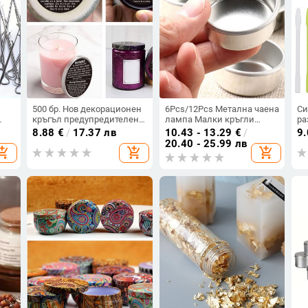
500 бр. Нов декорационен
6Pcs/12Pcs Метална чаена
Си
кръгъл предупредителен
лампа Малки кръгли
ра
ор
стикер Предпазни
свещници Чаши Направи
мо
8.88
€
/
17.37 лв
10.43 - 13.29
€
/
9
стикери за топене на
си сам Свещи Восъчни
ча
20.40 - 25.99 лв
opping_cart
add_shopping_cart
add_shopping_cart
а
восък Наклейка за свещ
занаяти Контейнери
ре
и
Етикети за контейнери за
Направи си сам Свещи
кр
буркани
Занаяти
Ак
о
би