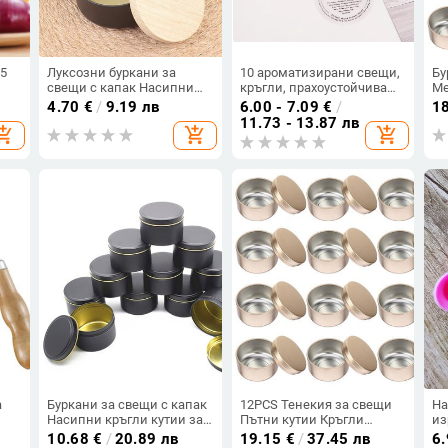
15
Луксозни буркани за
10 ароматизирани свещи,
Бу
свещи с капак Насипни
кръгли, прахоустойчива
Ме
на
кръгли контейнери за
хартия със сярна
Съ
4.70
€
/
9.19 лв
6.00 - 7.09
€
/
1
н
свещи Контейнери Празна
киселина, медна плоча
на
11.73 - 13.87 лв
opping_cart
add_shopping_cart
add_shopping_cart
кутия за съхранение За
Ко
Направи си сам Мехлеми
за
Грижа за кожата Мостри
Ко
за красота
Ко
по
а
Буркани за свещи с капак
12PCS Тенекия за свещи
На
Насипни кръгли кутии за
Пътни кутии Кръгли
из
контейнери за свещи
метални кутии
LO
10.68
€
/
20.89 лв
19.15
€
/
37.45 лв
6.