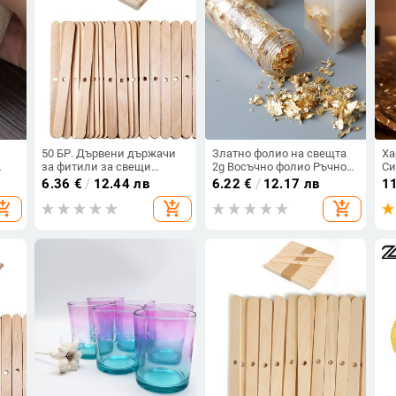
50 БР. Дървени държачи
Златно фолио на свещта
Ха
за фитили за свещи
2g Восъчно фолио Ръчно
Си
Поставки за свещи за
изработени свещи
св
6.36
€
/
12.44 лв
6.22
€
/
12.17 лв
1
свещи за правене на
Ароматизирани свещи
Ге
opping_cart
add_shopping_cart
add_shopping_cart
свещи
Направи си сам
за
материали Мус фолио
Шо
Консумативи за направа
См
на свещи
За