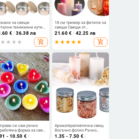
ркани за свещи
18 см тример за фитили за
тални тенекиени кутии
свещи Свещи от
хранение Изработване
неръждаема стомана
8.60
€
/
36.38 лв
21.60
€
/
42.25 лв
 консерви за чай
Ножици за подрязване на
add_shopping_cart
add_shopping_cart
нсерви Свещи Малки
фитили Резачка за
наяти Направи си сам
фитили Накрайник с
нтейнер за бонбони
кръгла глава Ножици за
нтейнери Златни
сърцевина на свещи
даръци
Ръчно изработени
инструменти
прави си сам ръчно
Ароматерапевтична свещ
работена форма за свещ
Восъчно фолио Ръчно
VE 4 форма PC
изработени свещи
91 - 10.50
€
/
1.35 - 7.50
€
/