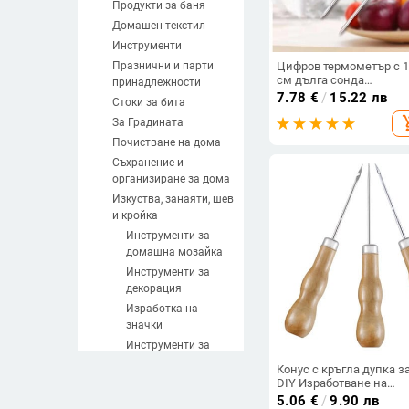
Продукти за баня
Домашен текстил
Инструменти
Празнични и парти
Цифров термометър с 
см дълга сонда
принадлежности
Комплекти за правене 
7.78
€
/
15.22 лв
Стоки за бита
свещи Измерване Тече
add_sh
соев парафинов восък
За Градината
Печено мляко Месо
Почистване на дома
Барбекю
Съхранение и
организиране за дома
Изкуства, занаяти, шев
и кройка
Инструменти за
домашна мoзайка
Инструменти за
декорация
Изработка на
значки
Инструменти за
изработка не свещи
Конус с кръгла дупка з
Фитили за свещи
DIY Изработване на
силиконова форма
5.06
€
/
9.90 лв
Форми за свещи