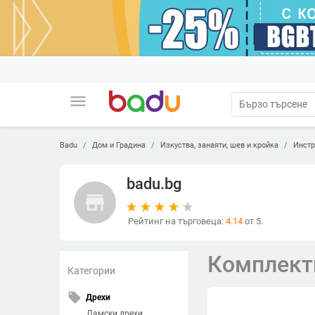
menu
Badu
Дом и Градина
Изкуства, занаяти, шев и кройка
Инстр
badu.bg
store
Рейтинг на търговеца:
4.14
от 5.
Комплекти
Категории
local_offer
Дрехи
Дамски дрехи