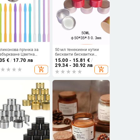
ликонова пръчка за
50 мл тенекиени кутии
збъркване Цветна
бисквити бисквитки
дулация Дозатор за
метална кутия за
.05
€
/
17.70 лв
15.00 - 15.81
€
/
ши Пръчка за
съхранение на балсам за
29.34 - 30.92 лв
add_shopping_cart
add_shopping_cart
гулиране на пръчка за
устни крем буркани свещи
асота Епоксидна смола
консерви чай коледни
сесоари за изработка на
подаръци кутии за
жута Направи си сам
сватбени бонбони