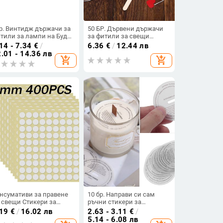
р. Винтидж държачи за
50 БР. Дървени държачи
тили за лампи на Буда
за фитили за свещи
слена лампа Плаващ
Поставки за свещи за
14 - 7.34
€
/
6.36
€
/
12.44 лв
ржач за фитил Маслени
свещи за правене на
.01 - 14.36 лв
add_shopping_cart
add_shopping_cart
тили Поставка
свещи
нсумативи за
уминиев свещник
нсумативи за правене
10 бр. Направи си сам
 свещи Стикери за
ръчни стикери за
тил за свещи За
ароматни свещи Етикет за
.19
€
/
16.02 лв
2.63 - 3.11
€
/
ржачи за свещи
чаша Стикер
5.14 - 6.08 лв