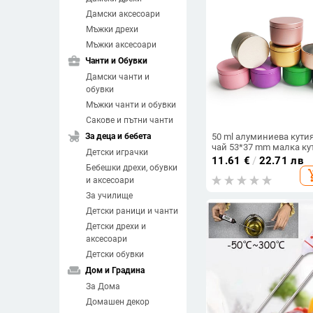
Дамски аксесоари
Мъжки дрехи
Мъжки аксесоари
business_center
Чанти и Обувки
Дамски чанти и
обувки
Мъжки чанти и обувки
Сакове и пътни чанти
child_friendly
За деца и бебета
50 ml алуминиева кутия
чай 53*37 mm малка ку
Детски играчки
за чай алуминиева кут
11.61
€
/
22.71 лв
Бебешки дрехи, обувки
кръгло дъно капак
add_sh
вътрешна катарама ка
и аксесоари
алуминиева кутия на
За училище
склад
Детски раници и чанти
Детски дрехи и
аксесоари
Детски обувки
weekend
Дом и Градина
За Дома
Домашен декор