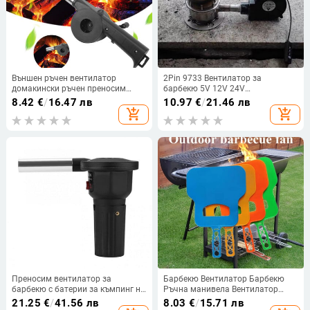
Външен ръчен вентилатор
2Pin 9733 Вентилатор за
домакински ръчен преносим
барбекю 5V 12V 24V
вентилатор за барбекю за
Вентилатори за скара за готвене
8.42
€
/
16.47 лв
10.97
€
/
21.46 лв
готвене малък сешоар външни
на въглища за барбекю, пикник,
add_shopping_cart
add_shopping_cart
аксесоари за барбекю
къмпинг, огън, печка с въздушна
инструменти
тръба
Преносим вентилатор за
Барбекю Вентилатор Барбекю
барбекю с батерии за къмпинг на
Ръчна манивела Вентилатор
открито, пикник, скара на
Инструмент Ръчна поддръжка на
21.25
€
/
41.56 лв
8.03
€
/
15.71 лв
дървени въглища, аксесоари за
горенето Готвене на открито