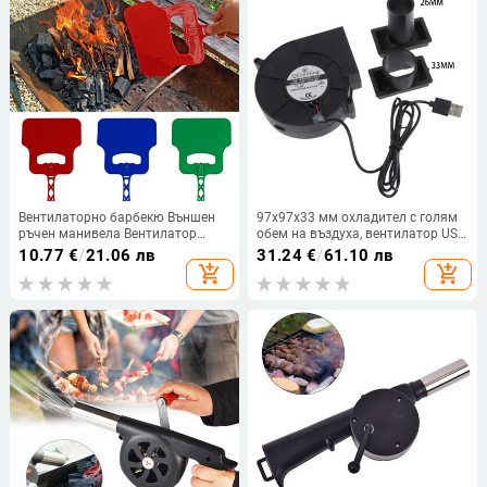
DC9733 2800rpm GXMA
Вентилаторно барбекю Външен
97x97x33 мм охладител с голям
ръчен манивела Вентилатор
обем на въздуха, вентилатор USB
Вентилатор Поддържащо
5V с въздуховод за барбекю на
10.77
€
/
21.06 лв
31.24
€
/
61.10 лв
горенето Ръчно барбекю Грил
открито
add_shopping_cart
add_shopping_cart
Барбекю