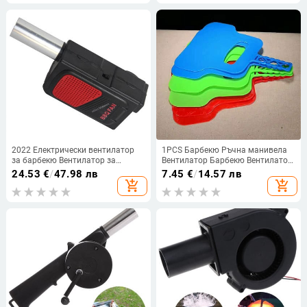
барбекю на открито Han
2022 Електрически вентилатор
1PCS Барбекю Ръчна манивела
за барбекю Вентилатор за
Вентилатор Барбекю Вентилатор
къмпинг на открито Пикник
Инструмент Ръчно горене Готвач
24.53
€
/
47.98 лв
7.45
€
/
14.57 лв
Барбекю Инструмент за готвене
на открито Къмпинг
add_shopping_cart
add_shopping_cart
Грил Аксесоари Вентилатор за
барбекю Батерията не е
включена