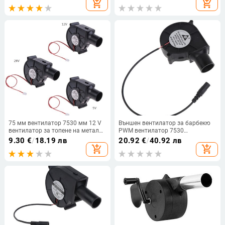
add_shopping_cart
add_shopping_cart
скара за барбекю
75 мм вентилатор 7530 мм 12 V
Външен вентилатор за барбекю
вентилатор за топене на метал
PWM вентилатор 7530
Вентилатор за барбекю 27 мм
75x75x30mm 12V 1.5A 2500R
9.30
€
/
18.19 лв
20.92
€
/
40.92 лв
въздуховод за Green EGG J6PC
въздушен поток с 27mm
add_shopping_cart
add_shopping_cart
въздушна тръба за Green Egg
Grills Печка за готвене