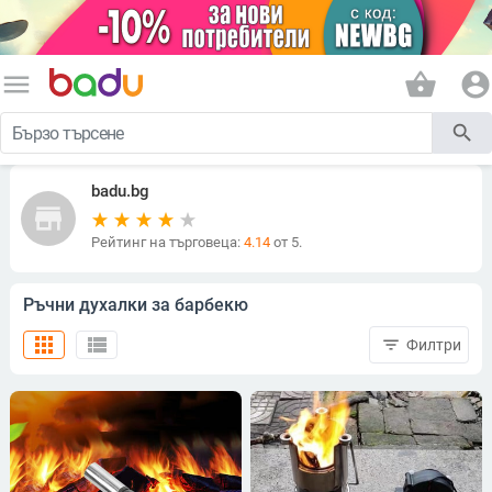
menu
shopping_basket
account_circle
search
badu.bg
store
Рейтинг на търговеца:
4.14
от 5.
Ръчни духалки за барбекю
apps
view_list
filter_list
Филтри