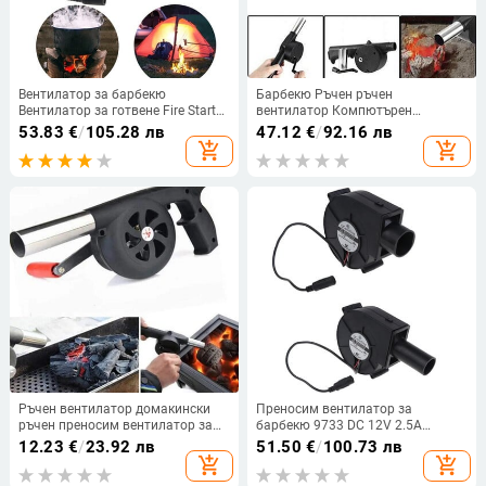
Вентилатор за барбекю
Барбекю Ръчен ръчен
Вентилатор за готвене Fire Starter
вентилатор Компютърен
110V 220V Адаптер за
почистващ препарат
53.83
€
/
105.28 лв
47.12
€
/
92.16 лв
регулируема скорост Печка на
Електрически вентилатор за
add_shopping_cart
add_shopping_cart
дърва Вентилатори с голям обем
въздух Издухване на прах
на въздуха 4500RPM 2A Drop
Компютър Прахоуловител
Shipping
Въздушен вентилатор Dropship
Ръчен вентилатор домакински
Преносим вентилатор за
ръчен преносим вентилатор за
барбекю 9733 DC 12V 2.5A
барбекю малък сешоар
5500R/мин въздушен турбо
12.23
€
/
23.92 лв
51.50
€
/
100.73 лв
аксесоари за барбекю на открито
вентилатор за барбекю пикник
add_shopping_cart
add_shopping_cart
инструменти Вентилатор за