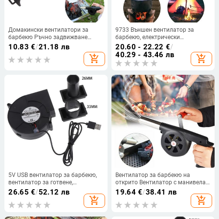
Домакински вентилатори за
9733 Външен вентилатор за
барбекю Ръчно задвижване
барбекю, електрически
Вентилатор за барбекю на
вентилатор за пикник, къмпинг,
10.83
€
/
21.18 лв
20.60 - 22.22
€
/
открито Пикник Къмпинг Скара
барбекю, грил, вентилатор с
40.29 - 43.46 лв
add_shopping_cart
add_shopping_cart
за готвене Огнени мехове Ръчен
въздуховод, двоен сачмен лагер,
вентилатор за въздух Сешоар
издръжлив J78C
5V USB вентилатор за барбекю,
Вентилатор за барбекю на
вентилатор за готвене,
открито Вентилатор с манивела
вентилатор за готвене,
Преносим грил за барбекю
26.65
€
/
52.12 лв
19.64
€
/
38.41 лв
вентилатор за пушене, дървени
Огнени мехове Инструменти
add_shopping_cart
add_shopping_cart
въглища, вентилатор за барбекю,
Пикник Аксесоари за къмпинг
вентилатор 97x97x33 mm
Кухненски джаджи