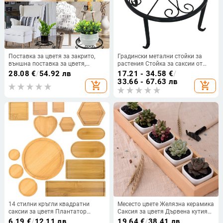
Поставка за цветя за закрито,
Градински метални стойки за
външна поставка за цветя,
растения Стойка за саксии от
зелена поставка за цветя, кръгла
ковано желязо Неръждаема
28.08
€
/
54.92 лв
17.21 - 34.58
€
/
тръбна поставка за цветя,
саксия за цветя Стойка за саксия
33.66 - 67.63 лв
add_shopping_cart
add_shopping_cart
градинска поставка за цветя
Поставка за открито закрито
Късо
14 стилни кръгли квадратни
Месесто цвете Желязна керамика
саксии за цветя Плантатор
Саксия за цветя Дървена кутия
Бамбукова тава Дървена
Сукулентно растение Саксия за
6.19
€
/
12.11 лв
19.64
€
/
38.41 лв