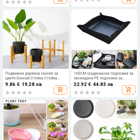
Консумативи
гниене Градински инструменти
Подвижна дървена саксия за
100CM градинарска подложка за
цветя Бонсай Стойка Стойка
засаждане PE подложка за
Домашна градина Вътрешен
пресаждане на растения,
9.86
€
/
19.28 лв
22.92
€
/
44.83 лв
балкон Домашна саксия Дисплей
сгъваема водоустойчива
add_shopping_cart
add_shopping_cart
Стойка Стойка за растения Рафт
подложка за градинарство
саксии Подложки за
трансплантация