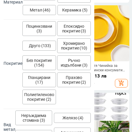
саксии за растения Различни
пресаждане на растения
Материал
размери Кучета Котки
Подложки за тави за цветя
Запушалка за копаене
Метал (46)
Керамика (5)
Поцинковани
Епоксидно
(3)
покритие (3)
Хромирано
Друго (133)
покритие (10)
Без покритие
Ръчно
Покритие
(154)
издълбани (3)
1 бр. Пластмасова квадратна
Поднос за цветя Чинийка за
издръжлива саксия Вътрешна
растения Градински консумативи
външна тава за отцеждане
Твърдост на ръбовете
1.92 - 10.08
€
/
17.45
€
/
34.13 лв
Гланцирани
Прахово
Пластмасова тава Чинийки
Удароустойчива Удебелена
3.76 - 19.71 лв
(17)
покритие (2)
add_shopping_cart
add_shopping_cart
Чинийка за растения
вътрешна външна основа
Поставка за сеялка Палет
Полиетиленово
покритие (2)
Неръждаема
Желязо (4)
стомана (3)
Вид
метал