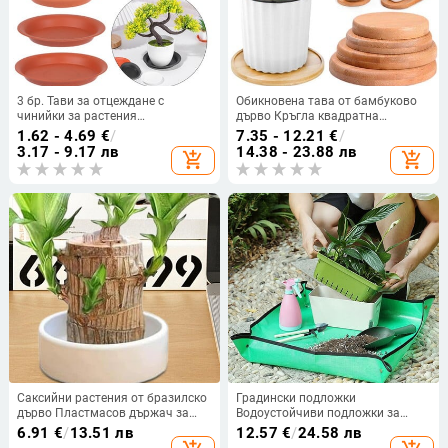
3 бр. Тави за отцеждане с
Обикновена тава от бамбуково
чинийки за растения
дърво Кръгла квадратна
Пластмасови чинийки за тави
шестоъгълна саксия Основа
1.62 - 4.69
€
/
7.35 - 12.21
€
/
Вътрешна саксия за цветя на
Саксии Поставка за саксии
3.17 - 9.17 лв
14.38 - 23.88 лв
add_shopping_cart
add_shopping_cart
открито Кръгла модна
Сукуленти Поставка за бонсай
отличителна нови градински
Начало Декор Градинарство
принадлежности
Саксийни растения от бразилско
Градински подложки
дърво Пластмасов държач за
Водоустойчиви подложки за
табла Настолен декор Специална
операция на засаждане
6.91
€
/
13.51 лв
12.57
€
/
24.58 лв
саксия за цветя от бразилско
Балконни зелени растения