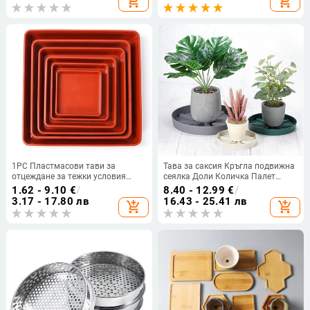
add_shopping_cart
add_shopping_cart
дърво ABS тава Долна тава
Смяна на саксии Обръщане на
саксии Смесване на почвата
Удебеляване на подложки за
цветя
1PC Пластмасови тави за
Тава за саксия Кръгла подвижна
отцеждане за тежки условия
сеялка Доли Количка Палет
Издръжлива квадратна основа
Открито вътрешно дърво
1.62 - 9.10
€
/
8.40 - 12.99
€
/
за чинийка за растения Саксия
Поставка за сеялка за цветя
3.17 - 17.80 лв
16.43 - 25.41 лв
add_shopping_cart
add_shopping_cart
за закрито и открито Градински
Вътрешна външна градина
консумативи