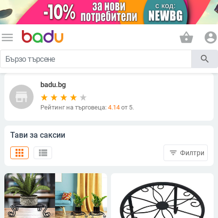
menu
shopping_basket
account_circle
search
badu.bg
store
Рейтинг на търговеца:
4.14
от 5.
Тави за саксии
apps
view_list
filter_list
Филтри