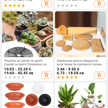
поставка за градински
цветя Поставка Плантер Саксия
add_shopping_cart
add_shopping_cart
консумативи Домашен декор
за бонсай 5 Решетка
против избледняване Изчистен
елегантен дизайн
Решетка за саксия за цветя
Бамбукови кръгли квадратни
Саксия за цветя Покривало за
купи Чинии за сукуленти Саксии
защита на почвата Саксия за
Тави Основа Стойка Градински
10.02 - 23.24
€
/
3.44 - 9.50
€
/
растения Покривало за почва
декор Декорация на дома
19.60 - 45.45 лв
6.73 - 18.58 лв
add_shopping_cart
add_shopping_cart
Протектор за цветя за растения
Занаяти
Котка Куче Заек Запушалка за
копаене Вътрешна