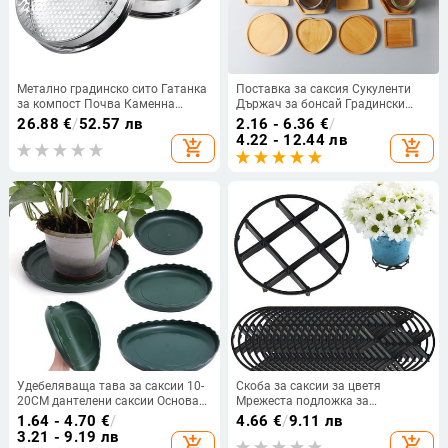
Метално градинско сито Гатанка
Поставка за саксия Сукуленти
за компост Почва Каменна
Държач за бонсай Градински
мрежа Сито за почва 6/7/12 мм
консумативи Тава от бамбуково
26.88
€
/
52.57 лв
2.16 - 6.36
€
/
Градински инструменти
дърво Кръгла квадратна основа
4.22 - 12.44 лв
add_shopping_cart
add_shopping_cart
за саксия Шестоъгълна
правоъгълна
Удебеляваща тава за саксии 10-
Скоба за саксии за цветя
20CM дантелени саксии Основа
Мрежеста подложка за
за чинийки Капково растение
многократна употреба Кръгли
1.64 - 4.70
€
/
4.66
€
/
9.11 лв
Тави за саксии На закрито На
саксии Поддържащи растения
3.21 - 9.19 лв
add_shopping_cart
add_shopping_cart
открито Дом и градина
Предотвратяване на кореново