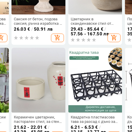
ова
Саксия от бетон, подова
Цветарник в
По
ма
саксия, ръчна изработка в
скандинавски стил от
цв
стил винтидж за домашна
керамика, семпъл
на
26.03
€
/
50.91 лв
29.43 - 85.64
€
/
17
градина
артистичен дизайн, за
де
57.56 - 167.50 лв
35
opping_cart
add_shopping_cart
add_shopping_cart
вътрешни растения,
ръ
дишащ и биоразградим,
ръчна изработка,
подходящ за DIY
сии
Керамичен цветарник,
Квадратна пластмасова
Ко
пасторален стил; за стена/
тава за разсад с дъно за
дъ
настолен/под/висящ
подхранване,
ба
21.62 - 22.01
€
/
6.21 - 6.53
€
/
15
монтаж; офис/дом/
инжекционно формована,
и 
42.29 - 43.05 лв
12.15 - 12.77 лв
30