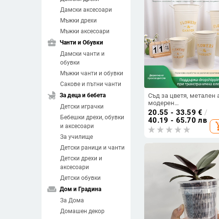
Дамски аксесоари
Мъжки дрехи
Мъжки аксесоари
business_center
Чанти и Обувки
Дамски чанти и
обувки
Мъжки чанти и обувки
Сакове и пътни чанти
child_friendly
За деца и бебета
Съд за цветя, метален а
модерен
Детски играчки
минималистичен стил
20.55 - 33.59
€
/
Бебешки дрехи, обувки
настолен и подов
40.19 - 65.70 лв
add_sh
дисплей, офис и дома
и аксесоари
декор
За училище
Детски раници и чанти
Детски дрехи и
аксесоари
Детски обувки
weekend
Дом и Градина
За Дома
Домашен декор