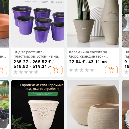
Съд за растения -
Керамична саксия за
Пл
ена
пластмасов, устойчив на
бюро, скандинавски
гъ
ща и
корозия, за подово
минималистичен дизайн,
дъ
265.27 - 265.52
€
/
22.04
€
/
43.11 лв
9.
к
използване, за
за сукуленти
гр
518.82 - 519.31 лв
18
opping_cart
add_shopping_cart
add_shopping_cart
озеленяване и разсад
хи