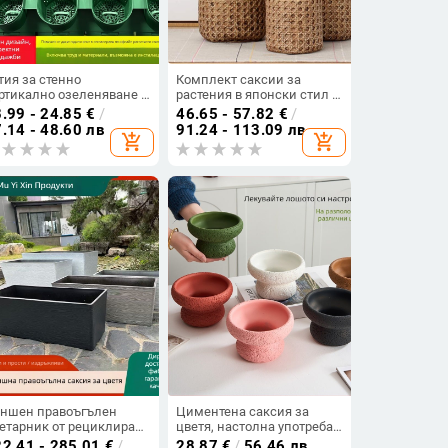
тия за стенно
Комплект саксии за
ртикално озеленяване с
растения в японски стил с
ви растения — стенно
бамбуково и ратаново
.99 - 24.85
€
/
46.65 - 57.82
€
/
нтирана, Ø10 cm дъно,
преплетане, бетонни и
.14 - 48.60 лв
91.24 - 113.09 лв
add_shopping_cart
add_shopping_cart
шаща и разградима,
керамични саксии с
шинно обработена,
дървесен финиш
сторална стилистика,
дходяща за хотели и
рговски обекти
ншен правоъгълен
Циментена саксия за
етарник от рециклирана
цветя, настолна употреба,
астмаса за балкон и
INS стил, ръчно
2.41 - 285.01
€
/
28.87
€
/
56.46 лв