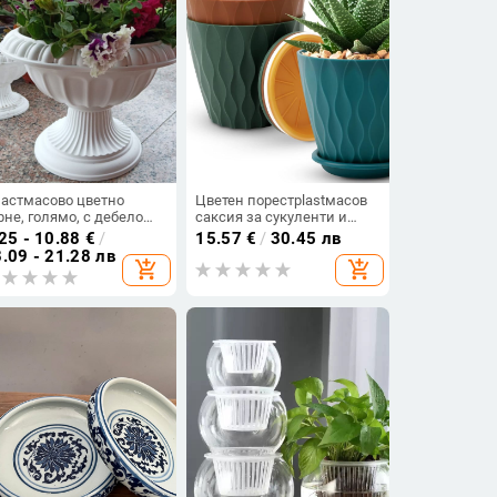
астмасово цветно
Цветен порестplastмасов
рне, голямо, с дебело
саксия за сукуленти и
но, за домашна
рози с вълнообразен
25 - 10.88
€
/
15.57
€
/
30.45 лв
адина, балкон и
дизайн
.09 - 21.28 лв
add_shopping_cart
add_shopping_cart
дропоника