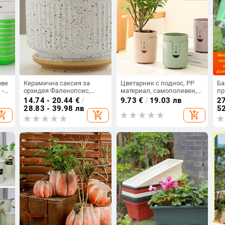
ове
Керамична саксия за
Цветарник с поднос, PP
Ба
 -
орхидея Фаленопсис,
материал, самополивен,
пр
на
екстра голям диаметър, с
издръжлив, за настолен
зе
14.74 - 20.44
€
/
9.73
€
/
19.03 лв
27
тава, луксозен стил
монтаж в дома и офиса
ви
28.83 - 39.98 лв
52
opping_cart
add_shopping_cart
add_shopping_cart
до