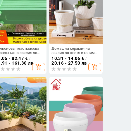
лконова пластмасова
Домашна керамична
авоъгълна саксия за
саксия за цветя с голям
ленчуци, екстра-голяма,
диаметър, скандинавски
.05 - 82.47
€
/
10.31 - 14.06
€
/
сока, самозаливна, за
стил, екстра голям
.91 - 161.30 лв
20.16 - 27.50 лв
add_shopping_cart
add_shopping_cart
машно отглеждане
размер, подходяща за
парично дърво, потос и
кливия