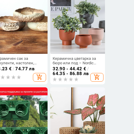
рамичен сак за
Керамична цветарка за
куленти, настолен,
бюро или под – Nordic
сторален стил,
Morandi стил, подходяща
8.23
€
/
74.77 лв
32.90 - 44.42
€
/
дръжлив и устойчив на
за офис и домашно
64.35 - 86.88 лв
add_shopping_cart
add_shopping_cart
розия за домашно
обзавеждане
еленяване и балкон