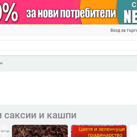
Вход за търг
пи
 саксии и кашпи