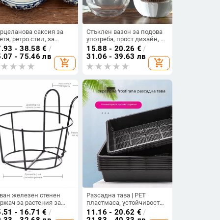
рцеланова саксия за
Стъклен вазон за подова
етя, ретро стил, за
употреба, прост дизайн, за
столна употреба,
домашно градинарство
.93 - 38.58
€
/
15.88 - 20.26
€
/
кална обработка, полу
.07 - 75.46 лв
31.06 - 39.63 лв
add_shopping_cart
add_shopping_cart
чна изработка
ван железен стенен
Разсадна тава | PET
ржач за растения за
пластмаса, устойчивост
лкон, за висящи саксии
на корозия, здрава и
.51 - 16.71
€
/
11.16 - 20.62
€
/
сукуленти
издръжлива, за настолна
.33 - 32.68 лв
21.83 - 40.33 лв