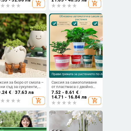
add_shopping_cart
add_shopping_cart
употреба, модерен стил
ксия за бюро от смола –
Саксия за самополиване
ни съд за сукуленти,
от пластмаса с двойно
рикатурен стил, здрав и
прозрачен външен съд и
9.24
€
/
37.63 лв
7.52 - 8.61
€
/
тойчив на деформация
резервоар за вода
14.71 - 16.84 лв
add_shopping_cart
add_shopping_cart