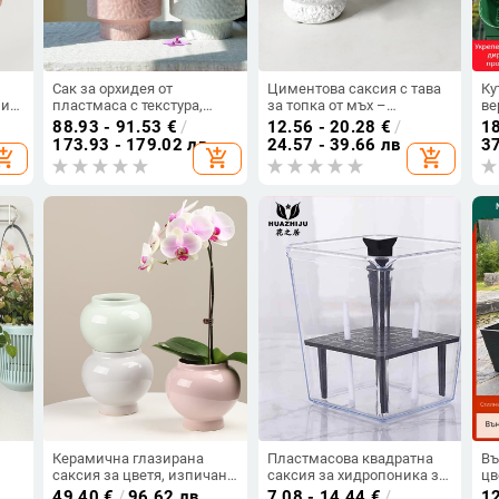
Сак за орхидея от
Циментова саксия с тава
Ку
 и
пластмаса с текстура,
за топка от мъх –
ве
имитираща керамична
декоративно растение за
жи
88.93 - 91.53
€
/
12.56 - 20.28
€
/
18
ия,
повърхност и вдлъбнати
сукуленти и кактуси,
мо
173.93 - 179.02 лв
24.57 - 39.66 лв
37
opping_cart
add_shopping_cart
add_shopping_cart
а
шарки, кремав цвят,
подходящо за хол и офис
ди
класически стил
ма
па
по
тъ
Керамична глазирана
Пластмасова квадратна
Въ
саксия за цветя, изпичана
саксия за хидропоника за
цв
в пещ, модерен
настолно използване,
пл
49.40
€
/
96.62 лв
7.08 - 14.44
€
/
12