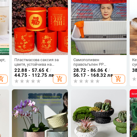
рт,
Пластмасова саксия за
Самополивен
Ке
цветя, устойчива на
правоъгълен PP
су
,
корозия, подова стойка,
пластмасов саксийник за
па
22.88 - 57.65
€
/
28.72 - 86.06
€
/
3
опростен стил, за
балкон, здрав и
из
44.75 - 112.75 лв
56.17 - 168.32 лв
opping_cart
add_shopping_cart
add_shopping_cart
шен
домашно градинарство
издръжлив
ко
оз