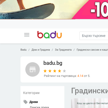
menu
Badu
Дом и Градина
За Градината
Градински саксии и каш
badu.bg
store
Рейтинг на търговеца:
4.14
от 5.
Градински
Категории
local_offer
Дрехи
Дамски дрехи