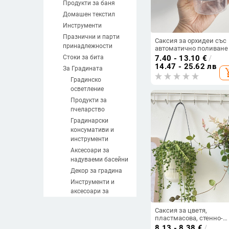
Продукти за баня
Домашен текстил
Инструменти
Празнични и парти
Саксия за орхидеи със
принадлежности
автоматично поливане
съхранение на вода,
Стоки за бита
7.40 - 13.10
€
/
пластмасова конструкц
14.47 - 25.62 лв
За Градината
add_sh
за домашна градина, з
пода
Градинско
осветление
Продукти за
пчеларство
Градинарски
консумативи и
инструменти
Аксесоари за
надуваеми басейни
Декор за градина
Инструменти и
аксесоари за
напояване
Саксия за цветя,
Градински саксии и
пластмасова, стенно-
кашпи
висяща, самополивна,
8.13 - 8.38
€
/