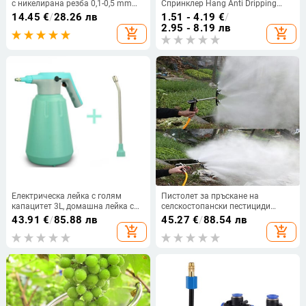
с никелирана резба 0,1-0,5 mm
Спринклер Hang Anti Dripping
Дюза за мъгла с отвор Mister
Дюза за пулверизиране
14.45
€
/
28.26 лв
1.51 - 4.19
€
/
Parts за система за мъгла
Напоителна система
2.95 - 8.19 лв
add_shopping_cart
add_shopping_cart
Външно охлаждане
Овлажняване Охлаждане
Обезпрашаване
Електрическа лейка с голям
Пистолет за пръскане на
капацитет 3L, домашна лейка с
селскостопански пестициди
под налягане, поливане на
Пистолет за пръскане на
43.91
€
/
85.88 лв
45.27
€
/
88.54 лв
сукуленти, градински
пестициди за овощни дървета
add_shopping_cart
add_shopping_cart
инструменти, лейка, пръскачка
Пистолет за пръскане на фина
мъгла в селското стопанство