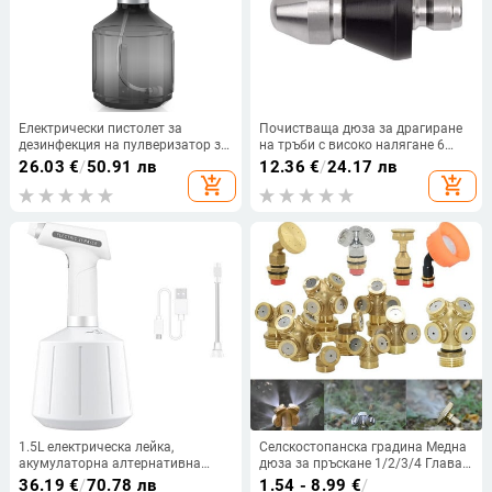
Електрически пистолет за
Почистваща дюза за драгиране
дезинфекция на пулверизатор за
на тръби с високо налягане 6
алкохол, домашна лейка,
струйни дюзи Перална машина
26.03
€
/
50.91 лв
12.36
€
/
24.17 лв
автоматична лейка, машина за
Тръбни пръскачки Накрайник за
add_shopping_cart
add_shopping_cart
дезинфекция на лейки
почистване на канали
Инструмент за почистване на
дренажи
1.5L електрическа лейка,
Селскостопанска градина Медна
акумулаторна алтернативна
дюза за пръскане 1/2/3/4 Глава
пръскачка с помпа с регулируема
за дюза Селскостопанска
36.19
€
/
70.78 лв
1.54 - 8.99
€
/