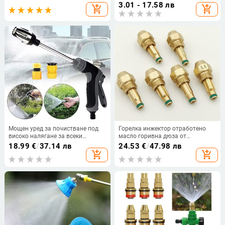
дюза за водна мъгла за
оранжерия Разпръскване на
3.01 - 17.58 лв
add_shopping_cart
add_shopping_cart
растения, градинарство
пестицидна мъгла 1/4 1/2" резба
Мощен уред за почистване под
Горелка инжектор отработено
високо налягане за всеки
масло горивна дюза от
градински маркуч, турбоперелня
0.5,0.8,1.0,1.2,1.5,2,2.5,3 mm отвор
18.99
€
/
37.14 лв
24.53
€
/
47.98 лв
Power Blaster Plus уред за миене
сифон конус месингова струя
add_shopping_cart
add_shopping_cart
под налягане Пистолет за
спрей горивна струя котел
автомивка с дълъг прът