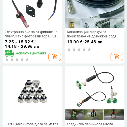
Електронно око за откриване на
Канализация Маркуч за
пламък тип фоторезистор QRB1
почистване на дренажна вода
за дизелови двигатели с
Комплект за почистване на
7.25 - 15.32
€
/
13.00
€
/
25.43 лв
вътрешно горене, устойчиво на
тръби с високо налягане Шайба
14.18 - 29.96 лв
високи температури
за миене Накрайник за маркуч
Безплатна доставка
Шайба за перална машина
add_shopping_cart
add_shopping_cart
10PCS Месингова дюза за мъгла
Градинска парникова мъгла