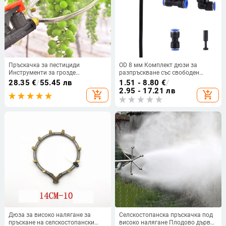
Пръскачка за пестициди
OD 8 мм Комплект дюзи за
Инструменти за грозде
разпръскване със свободен
Селскостопански инструменти за
завой Gareden Парникова
28.35
€
/
55.45 лв
1.51 - 8.80
€
/
насърчаване на плодове Киви
напоителна система Fogger
2.95 - 17.21 лв
add_shopping_cart
add_shopping_cart
Набъбване Повишаване на
Аквариум Влечуги Пулверизатор
добива Дюза за ултра фина
за влажност
мъгла Високо налягане
Дюза за високо налягане за
Селскостопанска пръскачка под
пръскане на селскостопански
високо налягане Плодово дърво