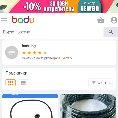
menu
shopping_basket
account_circle
search
badu.bg
store
Рейтинг на търговеца:
4.14
от 5.
Пръскачки
apps
view_list
filter_list
Филтри