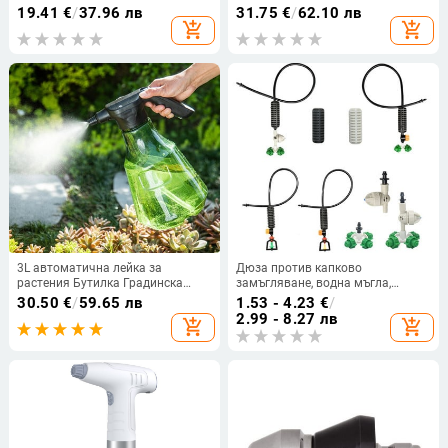
пестициди, кръгъл пулверизиращ
мъгла Пестицид Спинклер
19.41
€
/
37.96 лв
31.75
€
/
62.10 лв
пръстен за пръскане,
Градинско напояване
add_shopping_cart
add_shopping_cart
регулируема дюза, дюза за
Разпръскваща дюза
отстраняване на прах от
Селскостопански пистолет за
строителната площадка и дюза
пръскане
за предотвратяване на прах
3L автоматична лейка за
Дюза против капково
растения Бутилка Градинска
замъгляване, водна мъгла,
пръскачка Бутилка USB
спринклерна напоителна
30.50
€
/
59.65 лв
1.53 - 4.23
€
/
Градинска лейка Машина
система, 4/5/6/7 посоки,
2.99 - 8.27 лв
add_shopping_cart
add_shopping_cart
Електрическа мъгла Градинска
регулируем комплект пръскачки
пръскачка Инструмент
за овлажняване на оранжерии