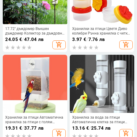
17.72'' дъждомер Външен
Хранилки за птици Цветя Диво
дъждомер Колектор за дъждовна
колибри Ръчна хранилка с четка
вода със стъклена тръба за
за почистване Хранилка за
24.05
€
/
47.04 лв
3.97
€
/
7.76 лв
домашна градина, двор, украса
птици Купички и поилки На
add_shopping_cart
add_shopping_cart
на вътрешен двор
открито Градински консумативи
Хранилки за птици Автоматична
Хранилка за вода за птици
хранилка за птици с голям
Автоматична клетка за птици
капацитет No Mess Хранилка за
Окачен диспенсър за вода за
19.31
€
/
37.77 лв
13.16
€
/
25.74 лв
папагали Поилка Акрилни
папагали за клетка Бутилка за
add_shopping_cart
add_shopping_cart
семена Контейнер за храна за
поилка за вълнисти папагали