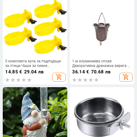
5 комплекта купа за пъдпъдъци
1 м алуминиева сплав
за птици Чаши за пиене
Декоративна дренажна верига за
Автоматични поилки за
дъждовна верига Стрехи
14.85
€
/
29.04 лв
36.14
€
/
70.68 лв
пъдпъдъци за 10 мм тръбни
Метална верига за водна вода
add_shopping_cart
add_shopping_cart
фонтани за питейна папагал
Вила Двор Водна водач за
дъждовна верига Пейзаж