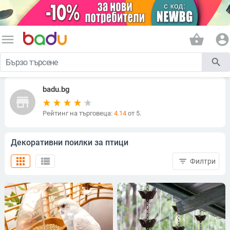
menu
shopping_basket
account_circle
search
badu.bg
store
Рейтинг на търговеца:
4.14
от 5.
Декоративни поилки за птици
apps
view_list
filter_list
Филтри