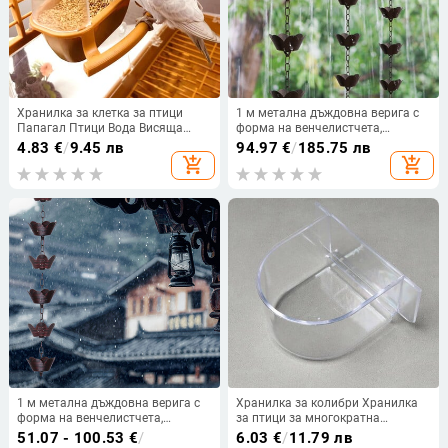
Хранилка за клетка за птици
1 м метална дъждовна верига с
Папагал Птици Вода Висяща
форма на венчелистчета,
купа Кутия за хранилка за
камбанки и чаши
4.83
€
/
9.45 лв
94.97
€
/
185.75 лв
папагал Клетка за домашни
Дъждоуловител за декорация на
add_shopping_cart
add_shopping_cart
любимци Пластмасов контейнер
улуци на покрива, метална
за храна Консумативи за птици 1
дренажна дъждовна верига,
бр.
инструмент за водосточна тръба
1 м метална дъждовна верига с
Хранилка за колибри Хранилка
форма на венчелистчета,
за птици за многократна
камбанки и чаши
употреба Лек аксесоар за
51.07 - 100.53
€
/
6.03
€
/
11.79 лв
Дъждоуловител за декорация на
домашни любимци Практична