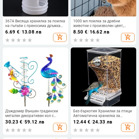
367A Висяща хранилка за поилка
1000 мл поилка за дребни
на гълъби с преносима дръжка
животни с произволен цвят,
Автоматична поилка за вода за
автоматично пиене, закачаща се
6.69
€
/
13.08 лв
8.50
€
/
16.62 лв
гълъби Капацитет 1 л за малки
бутилка за вода за заек, морско
add_shopping_cart
add_shopping_cart
птици гълъби
свинче, папагал, хранилка за
зайци
Дъждомер Външен градински
Без бъркотия Хранилки за птици
метален декоративен кол с
Автоматична хранилка за
водоустойчива стъклена голяма
папагали Поилка Контейнер за
30.23
€
/
59.12 лв
12.44
€
/
24.33 лв
тръба Дъждомер за дворна
храна с акрилни семена
add_shopping_cart
add_shopping_cart
градина Вътрешна морава
Аксесоари за малки и средни
папагали