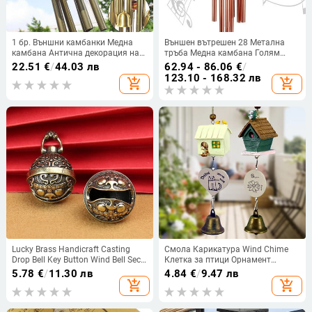
1 бр. Външни камбанки Медна
Външен вътрешен 28 Метална
камбана Антична декорация на
тръба Медна камбана Голям
вятърни камбанки Домашна
вятърен звън Успокояващи
22.51
€
/
44.03 лв
62.94 - 86.06
€
/
висяща градинска врата P3C4
мелодии Тераса Градина
123.10 - 168.32 лв
add_shopping_cart
add_shopping_cart
Декорация на църква
Lucky Brass Handicraft Casting
Смола Карикатура Wind Chime
Drop Bell Key Button Wind Bell Sect
Клетка за птици Орнамент
Bronze Bell Творчески подарък
Декорация на дома Градински
5.78
€
/
11.30 лв
4.84
€
/
9.47 лв
Fengshui висулка за домашен
двор Сладка къща за птици
add_shopping_cart
add_shopping_cart
двор
Висяща камбана Висулка
Занаятчийски подарък