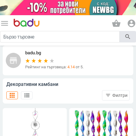
menu
shopping_basket
account_circle
search
badu.bg
store
Рейтинг на търговеца:
4.14
от 5.
Декоративни камбани
apps
view_list
filter_list
Филтри