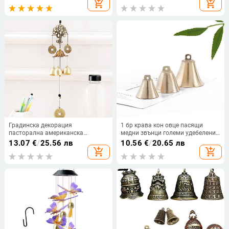
add_shopping_cart
add_shopping_cart
Градинска декорация
1 бр крава кон овце пасящи
пасторална американска
медни звънци големи удебелени
вятърна камбанка птица добре
говеда овце антични
13.07
€
/
25.56 лв
10.56
€
/
20.65 лв
дошли в железен щепсел
add_shopping_cart
add_shopping_cart
креативен външен двор балкон
озеленяване