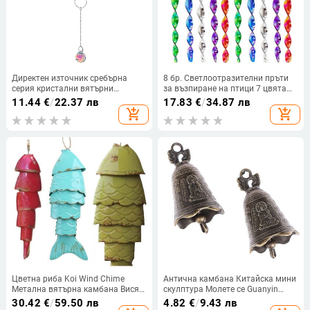
Директен източник сребърна
8 бр. Светлоотразителни пръти
серия кристални вятърни
за възпиране на птици 7 цвята
камбанки, звезди, луна, ловец на
30 см висящи репеленти за птици
11.44
€
/
22.37 лв
17.83
€
/
34.87 лв
слънце
Светлоотразителна спирала от
add_shopping_cart
add_shopping_cart
вятър Градинска защита против
птици
Цветна риба Koi Wind Chime
Антична камбана Китайска мини
Метална вятърна камбана Висящ
скулптура Молете се Guanyin
орнамент Крайбрежна Wind
Buddha Bell Shui Feng Bell
30.42
€
/
59.50 лв
4.82
€
/
9.43 лв
Chime