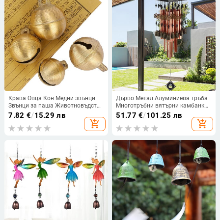
Крава Овца Кон Медни звънци
Дърво Метал Алуминиева тръба
Звънци за паша Животновъдство
Многотръбни вятърни камбанки
Животновъдство Месингов
Бронзови камбани Червени
7.82
€
/
15.29 лв
51.77
€
/
101.25 лв
звънец Крава Меден звънец Звук
външни орнаменти Балкон Дом
add_shopping_cart
add_shopping_cart
Силен