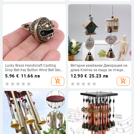
Lucky Brass Handicraft Casting
Вятърни камбанки Декорация на
Drop Bell Key Button Wind Bell Sect
дома Клетка за къща за птици
Bronze Bell Creative Gift Fengshui
Ежедневни нужди Бебешки деца
5.96
€
/
11.66 лв
12.90
€
/
25.23 лв
Home Pendant
Подарък Пасторал Висящи
add_shopping_cart
add_shopping_cart
битови градински орнаменти
Ново