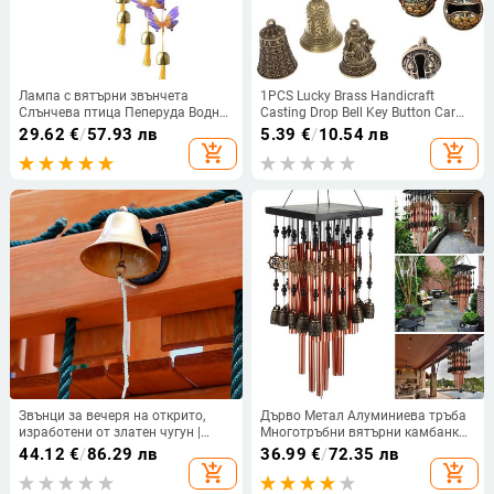
Лампа с вятърни звънчета
1PCS Lucky Brass Handicraft
Слънчева птица Пеперуда Водно
Casting Drop Bell Key Button Car
конче LED IP65 Градинска
Wind Bell Sect Bronze Bell Creative
29.62
€
/
57.93 лв
5.39
€
/
10.54 лв
променяща цвета си
Gift Fengshui Home Pendant
add_shopping_cart
add_shopping_cart
Водоустойчива декоративна
вятърна светлина Начало На
открито
Звънци за вечеря на открито,
Дърво Метал Алуминиева тръба
изработени от златен чугун |
Многотръбни вятърни камбанки
Скобата монтира камбаната към
Бронзови червени медни
44.12
€
/
86.29 лв
36.99
€
/
72.35 лв
двете вътрешни и външни стенни
камбани Домашни външни
add_shopping_cart
add_shopping_cart
повърхности
балконски орнаменти