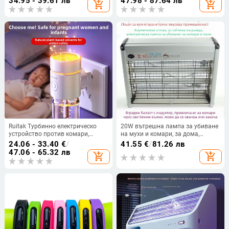
34.95 - 39.61 лв
47.98 - 87.64 лв
add_shopping_cart
add_shopping_cart
мощност 1.5W, персонализация
ароматерапия/репелент срещу
налична
комари
Ruitak Турбинно електрическо
20W вътрешна лампа за убиване
устройство против комари,
на мухи и комари, за дома,
щепселно за вътрешна употреба,
подходяща за ресторанти, хотели
24.06 - 33.40
€
/
41.55
€
/
81.26 лв
без мирис, модел Turbine, 5V
и магазини
47.06 - 65.32 лв
add_shopping_cart
add_shopping_cart