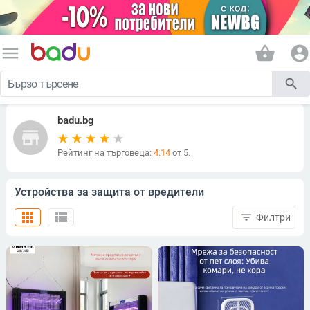
menu
shopping_basket
account_circle
search
badu.bg
store
Рейтинг на търговеца:
4.14
от 5.
Устройства за защита от вредители
apps
view_list
filter_list
Филтри