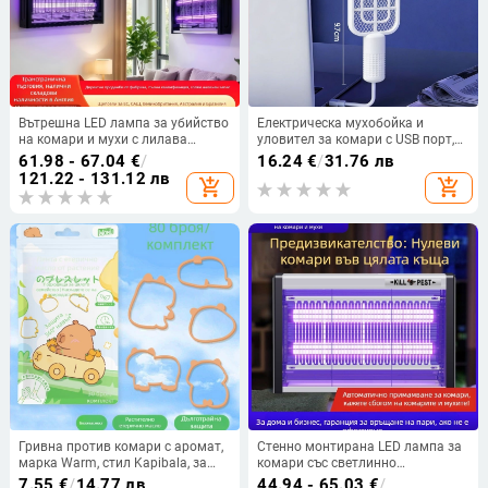
Вътрешна LED лампа за убийство
Електрическа мухобойка и
на комари и мухи с лилава
уловител за комари с USB порт,
светлина, бионична автоматична
компактна мултифункционална
61.98 - 67.04
€
/
16.24
€
/
31.76 лв
уловка
за открити пространства,
121.22 - 131.12 лв
add_shopping_cart
add_shopping_cart
автомобил и къмпинг
Гривна против комари с аромат,
Стенно монтирана LED лампа за
марка Warm, стил Kapibala, за
комари със светлинно
деца.
привличане и електрошоково
7.55
€
/
14.77 лв
44.94 - 65.03
€
/