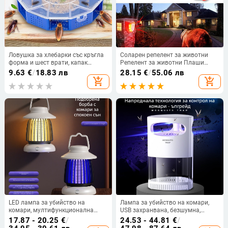
Ловушка за хлебарки със кръгла
Соларен репелент за животни
форма и шест врати, капак
Репелент за животни Плаши
щракващ, механично уловно
дива свиня Продукт Светлинно
9.63
€
/
18.83 лв
28.15
€
/
55.06 лв
устройство за домакинство Ling
предупреждение Звук
add_shopping_cart
add_shopping_cart
feng
Синхронизация Ново оръжие
Артефакт Куче Индукция
LED лампа за убийство на
Лампа за убийство на комари,
комари, мултифункционална
USB захранвана, безшумна,
палаткова светлина за къмпинг,
инхалационен метод, подходяща
17.87 - 20.25
€
/
24.53 - 44.81
€
/
модел Yhc-003, марка Dages, 5V,
за помещения до 10 м²,