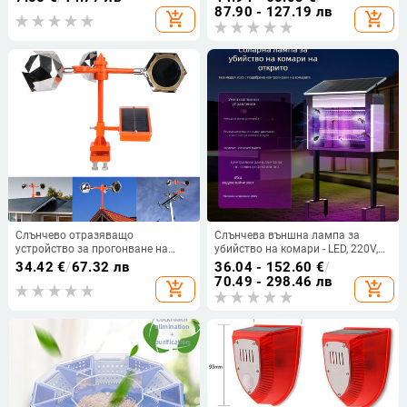
убийство, алуминиева мрежа,
87.90 - 127.19 лв
add_shopping_cart
add_shopping_cart
подходяща за 61 м² и повече, 2-
годишна гаранция
Слънчево отразяващо
Слънчева външна лампа за
устройство за прогонване на
убийство на комари - LED, 220V,
птици Wind Power Birds Repeller
20W, CE-сертифицирана,
34.42
€
/
67.32 лв
36.04 - 152.60
€
/
Задвижващо устройство за
персонализация налична (LED;
70.49 - 298.46 лв
add_shopping_cart
add_shopping_cart
градина на открито 360° гласово
220V; 20W; CE)
устройство за прогонване на
птици