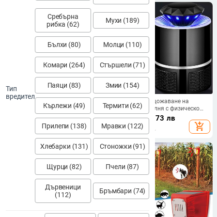
Сребърна
Мухи (189)
рибка (62)
Бълхи (80)
Молци (110)
Комари (264)
Стършели (71)
Паяци (83)
Змии (154)
Тип
вредител
Лазерно отразяваща лента за
Лампа за унищожаване на
Кърлежи (49)
Термити (62)
отблъскване на птици,
комари за спалня с физическо
отразяваща лента за
всмукване — безопасна за
13.20
€
/
25.82 лв
22.36
€
/
43.73 лв
отблъскване на бухал, лазерна
бременни и бебета, за вътрешна
add_shopping_cart
add_shopping_cart
Прилепи (138)
Мравки (122)
защита за птици, бухал,
употреба
земеделска земя, овощна
градина, отразяваща лента
Хлебарки (131)
Стоножки (91)
Щурци (82)
Пчели (87)
Дървеници
Бръмбари (74)
(112)