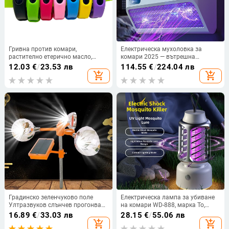
Гривна против комари,
Електрическа мухоловка за
растително етерично масло,
комари 2025 — вътрешна
анти-хапка, часовник, детска, за
употреба, презареждаща се, за
12.03
€
/
23.53 лв
114.55
€
/
224.04 лв
възрастни, преносима, за външен
дом и хотел
add_shopping_cart
add_shopping_cart
артефакт, сладка, анимационна
гривна
Градинско зеленчуково поле
Електрическа лампа за убиване
Ултразвуков слънчев прогонващ
на комари WD-888, марка To,
вредители по птици 360 градуса
1800V, 2W
16.89
€
/
33.03 лв
28.15
€
/
55.06 лв
въртящ се рефлектор Drive Away
add_shopping_cart
add_shopping_cart
Bird Device Wind bird scarin