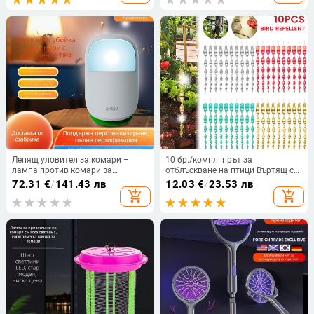
Лепящ уловител за комари –
10 бр./компл. прът за
лампа против комари за
отблъскване на птици Въртящ се
вътрешна употреба, домашна и
на открито светлоотразителен
72.31
€
/
141.43 лв
12.03
€
/
23.53 лв
градинска, автоматично
прът за възпиране на птици
add_shopping_cart
add_shopping_cart
привличане, нощна светлина
Вятърна спирала Прът за
плашене на птици Висящ
орнамент 30 см