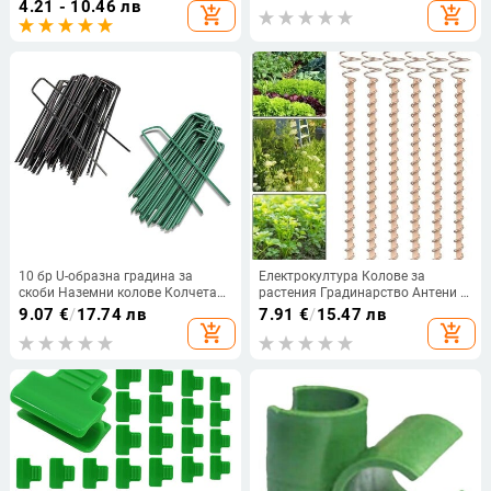
4.21 - 10.46 лв
add_shopping_cart
add_shopping_cart
Саксийни растения Поддържаща
падането на клоните на
пръчка за катерене градински
доматите Подпора Pour Plante
кол
10 бр U-образна градина за
Електрокултура Колове за
скоби Наземни колове Колчета
растения Градинарство Антени с
Градински щифтове Шипове за
медна бобина за отглеждане на
9.07
€
/
17.74 лв
7.91
€
/
15.47 лв
закрепване на морава Ферма
градински растения и зеленчуци
add_shopping_cart
add_shopping_cart
Сод Бариера Пейзаж Gra G5AB
с помощта на етерна енергия