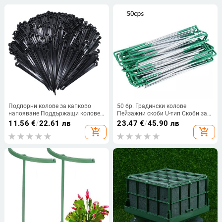
растения
Подпорни колове за капково
50 бр. Градински колове
напояване Поддържащи колове
Пейзажни скоби U-тип Скоби за
за капково напояване за
трева за изкуствена трева
11.56
€
/
22.61 лв
23.47
€
/
45.90 лв
напояване на градини Тревни
Устойчиви на ръжда копка
add_shopping_cart
add_shopping_cart
площи Двор IMNT
Щифтове Закрепващи огради