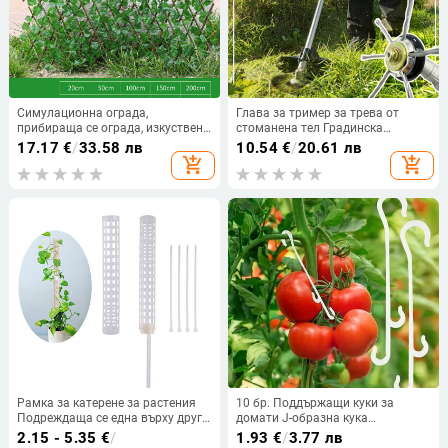
Симулационна ограда,
Глава за тример за трева от
прибираща се ограда, изкуствени
стоманена тел Градинска
цветя и зелени листа, външна
косачка за трева Тример за
17.17
€
/
33.58 лв
10.54
€
/
20.61 лв
стена на двора, предпазен
трева Реза за четки Тримерна
add_shopping_cart
add_shopping_cart
парапет, декоративни листа за
глава Аксесоари за градинска
блокиране на растения
трева
Рамка за катерене за растения
10 бр. Поддържащи куки за
Подреждаща се една върху друга
домати J-образна кука
растителна пръчка от мъх
Поддържащи щипки
2.15 - 5.35
€
/
1.93
€
/
3.77 лв
Издълбан дизайн Стълб за мъх
Предотвратяват счупването или