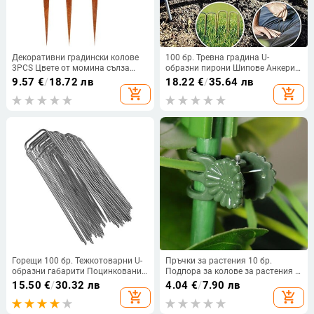
Декоративни градински колове
100 бр. Тревна градина U-
3PCS Цвете от момина сълза
образни пирони Шипове Анкери
Метален силует Декоративни
за изкуствена трева
9.57
€
/
18.72 лв
18.22
€
/
35.64 лв
градински колове Рустик
Обезопасяване на огради Филм
add_shopping_cart
add_shopping_cart
градински статуи на открито
Бариера срещу плевели
Поцинкован земен пирон
Горещи 100 бр. Тежкотоварни U-
Пръчки за растения 10 бр.
образни габарити Поцинковани
Подпора за колове за растения с
стоманени градински колове
20-метрови връзки Пръчки за
15.50
€
/
30.32 лв
4.04
€
/
7.90 лв
Закрепващи колчета с телбод за
опора на стъблата на
add_shopping_cart
add_shopping_cart
закрепване на плат Пейзажна
растенията, за да поддържате
тъканна мрежа
растения Подпора за градински