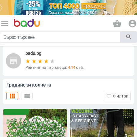
menu
shopping_basket
account_circle
search
badu.bg
store
Рейтинг на търговеца:
4.14
от 5.
Градински колчета
apps
view_list
filter_list
Филтри