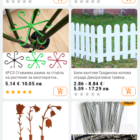
бариера Пейзаж Тревна тъкан
Подложка с бодли за градинска
Мрежа
веранда Домашна подложка
против котки Вътрешна
подложка на открито
4PCS Сгъваема рамка за стъбла
Бели кантове Градинска колова
на растения за многократна
ограда Декоративна тревна
употреба Градински инструменти
площ Цветни лехи Градини за
5.14
€
/
10.05 лв
2.86 - 8.84
€
/
Решетка без залог Поддръжка за
растения за вили на закрито и на
5.59 - 17.29 лв
add_shopping_cart
add_shopping_cart
стъбла на растения Поддържащи
открито
клони Органайзер за стъбла