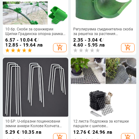
10 бр. Скоби за оранжерии
Регулируема съединителна скоба
Щипки Градинска опорна рамка
за решетка за растения
Колове за опора на растения за
Регулируема фиксираща скоба
6.57 - 10.04
€
/
2.35 - 3.04
€
/
навес Филмово покритие за
Градинска решетка Лесен за
12.85 - 19.64 лв
4.60 - 5.95 лв
add_shopping_cart
add_shopping_cart
редове Засенчваща мрежа
инсталиране Конектор за колове
Тунелна скоба за обръч
за растения за домати
10 БР. U-образни поцинковани
12 листа Подложка за котешки
земни анкери Колове Колчета
парцали с шипове
Щифтове за закрепване на
Предотвратяваща подложка за
5.29
€
/
10.35 лв
12.76
€
/
24.96 лв
тревна площ Ферма Тревна
домашни любимци и кучета
add_shopping_cart
add_shopping_cart