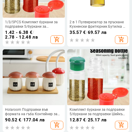
1/3/5PCS Комплект буркани за
2 в 1 Пулверизатор за пръскане
подправки 5/буркани за
Кухненски фритюрник Бутилка за
подправки Солница и черен
разпръскване на въздух Бутилка
1.42 - 6.38
€
/
35.57
€
/
69.57 лв
пипер Буркан за подправки
за масло за зехтин Готвене
2.78 - 12.48 лв
add_shopping_cart
add_shopping_cart
Органайзер за подправки
Пържене Барбекю Къмпинг
Пластмасова подправка за
Голям капацитет
барбекю
Holaroom Подправки във
Комплект буркани за подправки
формата на гъба Контейнер за
5/буркани за подправки Шейкър
съхранение Сол Подправка
за сол и черен пипер Буркан за
90.52
€
/
177.04 лв
12.87
€
/
25.17 лв
Пипер Шейкър Практичен
подправки Организатор за
add_shopping_cart
add_shopping_cart
керамичен съд за подправки
подправки Пластмасово
Кухненски джаджи
барбекю Подправка