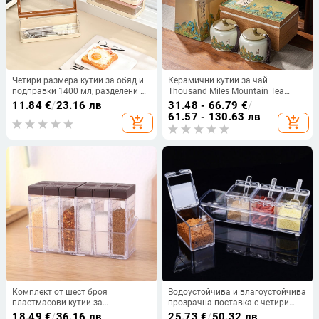
Четири размера кутии за обяд и
Керамични кутии за чай
подправки 1400 мл, разделени на
Thousand Miles Mountain Tea
отделения, преносими,
Подаръчни кутии Керамични
11.84
€
/
23.16 лв
31.48 - 66.79
€
/
непропускливи, подходящи за
кутии Празни подаръчни кутии
61.57 - 130.63 лв
add_shopping_cart
add_shopping_cart
офис служители, клечки за
Wuyi Rock Tea Подаръци за улун
хранене и кутии за подправки
чай
Комплект от шест броя
Водоустойчива и влагоустойчива
пластмасови кутии за
прозрачна поставка с четири
съхранение на подправки в бял и
разделения и четири лъжици за
18.49
€
/
36.16 лв
25.73
€
/
50.32 лв