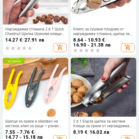
Неръждаема стомана 2 в 1 Quick
Клипс за сушени плодове от
Chestnut Щипка Орехови клещи
неръждаема стомана, щипка за
Метална трошачка за ядки
кедрови ядки, домакински щипка
14.27
€
/
27.91 лв
8.64 - 10.93
€
/
Черупка Отварачка за ядки
за орехи, лешници, малки клещи
16.90 - 21.38 лв
add_shopping_cart
add_shopping_cart
Кухненски инструменти Резачка
за пекани, отворени на едро
Джаджи
Щипци за орехи и обелвач на
2 в 1 Бърза щипка за кестени
кестени, клип за раци — ръчен
Клещи за орехи от неръждаема
кухненски инструмент
стомана Метална трошачка за
7.55 - 7.76
€
/
8.19
€
/
16.02 лв
ядки Отварачка за черупки
14.77 - 15.18 лв