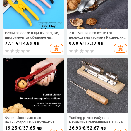
Резач за орехи и щипки за ядки,
2 в 1 машина за кестен от
инструмент за обелване на
неръждаема стомана Кухненски
черупки, прибор за изваждане на
аксесоари за кестен обвивка за
7.51
€
/
14.69 лв
8.88
€
/
17.37 лв
месо от раци, кухненска джаджа
кестен нож за кестен отварачка
add_shopping_cart
add_shopping_cart
за кестен кестен гайка за ядки
Фуния Инструмент за
Yunfeng ръчно избутана
лешникотрошачка Кухненска
механична галванична машина
лешникотрошачка Отварачка за
за златисто орехово покритие,
19.25
€
/
37.65 лв
26.93
€
/
52.67 лв
ядки Фуния за трошачка за ядки
щипка за гайка, отворено