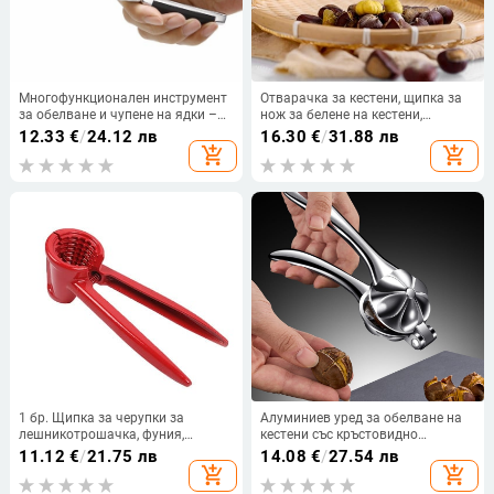
Многофункционален инструмент
Отварачка за кестени, щипка за
за обелване и чупене на ядки –
нож за белене на кестени,
за орехи, лешници, пекан,
артефакт за белене и черупки,
12.33
€
/
24.12 лв
16.30
€
/
31.88 лв
кедрови ядки и бадеми –
машина за напречно рязане,
add_shopping_cart
add_shopping_cart
домашен кухненски инструмент
кухненски инструменти
1 бр. Щипка за черупки за
Алуминиев уред за обелване на
лешникотрошачка, фуния,
кестени със кръстовидно
трошачка за ядки, устойчива на
захващане –
11.12
€
/
21.75 лв
14.08
€
/
27.54 лв
пръски лешникотрошачка,
мултифункционален инструмент
add_shopping_cart
add_shopping_cart
метална черупка, кухненска
за ядки, модерен