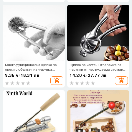
трошачка за орехи, преносим
минималистичен дизайн, пуснат
инструмент за отварачка
през лятото на 2021 г.
Многофункционална щипка за
Щипка за кестен Отварачка за
орехи с обелвач на черупки,
черупки от неръждаема стомана
фуния и инструмент за ядки,
Разбивачка за ядки Шелер
9.36
€
/
18.31 лв
14.20
€
/
27.77 лв
алуминиева сплав
Домакински белене на кестени
add_shopping_cart
add_shopping_cart
Орехови клещи Резачка
Кухненски инструмент