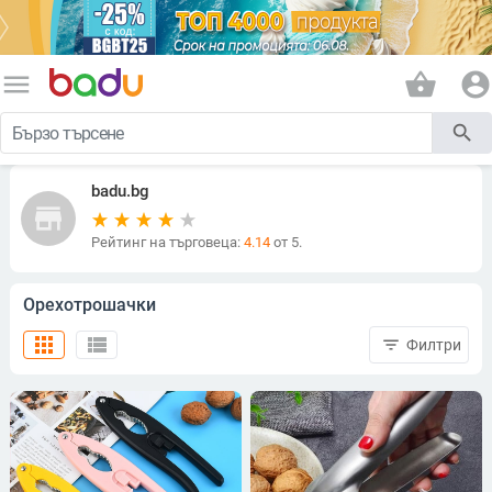
menu
shopping_basket
account_circle
search
badu.bg
store
Рейтинг на търговеца:
4.14
от 5.
Орехотрошачки
apps
view_list
filter_list
Филтри