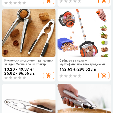
add_shopping_cart
add_shopping_cart
Кухненски инструменти Резачка
Джаджи Ново
Кухненски инструмент за черупки
Събирач за ядки —
за ядки Скоба Клещи Крекер
мултифункционален градински
Цинкова сплав
инструмент с въртящ се
13.20 - 49.37
€
/
152.63
€
/
298.52 лв
Лешникотрошачка Черупки
механизъм за събиране на орехи
25.82 - 96.56 лв
add_shopping_cart
add_shopping_cart
Бадем Орех Пекан Лешник
и кестени
Лешник Ядка