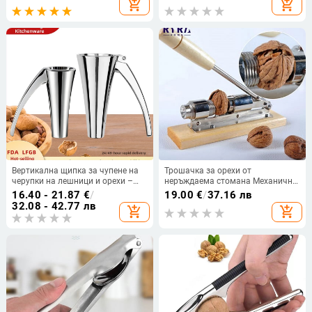
add_shopping_cart
add_shopping_cart
Устойчива на пръски
устройство за орех, прясна
Лешникотрошачка Метална
щипка за орех, пълнозърнеста
черупка Кухненски аксесоар
Вертикална щипка за чупене на
Трошачка за орехи от
черупки на лешници и орехи –
неръждаема стомана Механична
мултифункционален инструмент
ръчна трошачка за орехи Бадеми
16.40 - 21.87
€
/
19.00
€
/
37.16 лв
за счупване на черупки
Бърза отварачка Плодове и
32.08 - 42.77 лв
add_shopping_cart
add_shopping_cart
зеленчуци Кухненски прибори