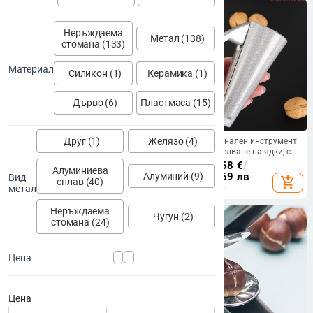
Неръждаема
Метал (138)
стомана (133)
Материал
Силикон (1)
Керамика (1)
Дърво (6)
Пластмаса (15)
Друг (1)
Желязо (4)
Гореща многофункционална
Многофункционален инструмент
пукнатина Бадем Орех Пекан
за чупене и обелване на ядки, с
Лешник Лешник Лешник Ядка
клип за орехи и клип за лешници,
19.97
€
/
39.06 лв
10.25 - 10.58
€
/
Алуминиева
Кухня Лешникотрошачка Скоба
дизайн с форма на
Алуминий (9)
20.05 - 20.69 лв
Вид
add_shopping_cart
add_shopping_cart
сплав (40)
за черупки Инструмент Скоба
цедка‑воронка
метал
Клещи Крекер
Неръждаема
Чугун (2)
стомана (24)
Цена
Цена