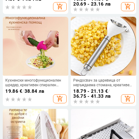
лимон
за лилаво зеле и други видове
20.69 - 23.16 лв
add_shopping_cart
add_shopping_cart
зеле, кухненска, домашна и
хотелска употреба
Кухненски многофункционален
Рендосвач за царевица от
шредер, креативен спирален
неръждаема стомана, креативен
шредер, ротационен шредер,
многофункционален вършитбен
19.86
€
/
38.84 лв
18.79 - 21.13
€
/
ренде за зеленчуци, лого за печат
артефакт, сепаратор за
36.75 - 41.33 лв
add_shopping_cart
add_shopping_cart
царевично зърно, домакински
кухненски инструменти,
консумативи