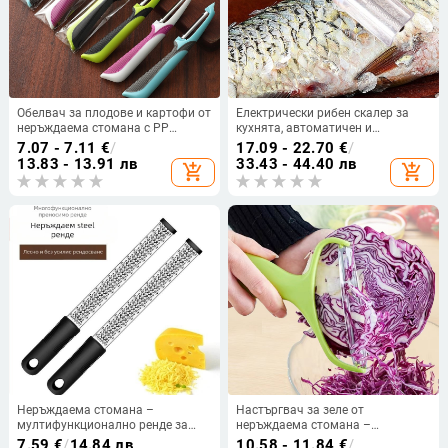
Обелвач за плодове и картофи от
Електрически рибен скалер за
неръждаема стомана с PP
кухнята, автоматичен и
дръжка — персонализирана
многофункционален, ABS и
7.07 - 7.11
€
/
17.09 - 22.70
€
/
обработка, печатано лого,
неръждаема стомана, 2023 г.
13.83 - 13.91 лв
33.43 - 44.40 лв
add_shopping_cart
add_shopping_cart
подходящ за подарък
пускане, възможност за печат на
лого
Неръждаема стомана –
Настъргвач за зеле от
мултифункционално ренде за
неръждаема стомана –
плодове и сирене с обелвач за
многофункционален настъргвач
7.59
€
/
14.84 лв
10.58 - 11.84
€
/