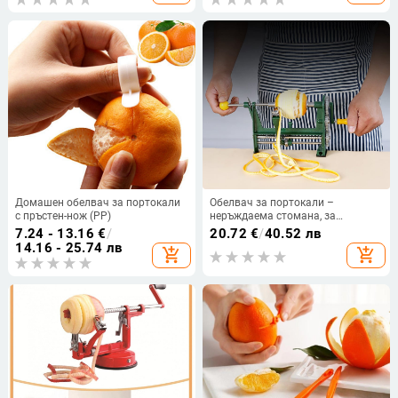
Домашен обелвач за портокали
Обелвач за портокали –
с пръстен-нож (PP)
неръждаема стомана, за
домашна употреба, пуснат през
7.24 - 13.16
€
/
20.72
€
/
40.52 лв
есента на 2017
14.16 - 25.74 лв
add_shopping_cart
add_shopping_cart