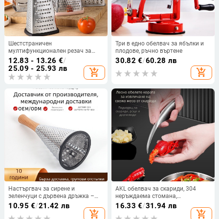
Шестстраничен
Три в едно обелвач за ябълки и
мултифункционален резач за
плодове, ръчно въртене
зеленчуци от неръждаема
12.83 - 13.26
€
/
30.82
€
/
60.28 лв
стомана
25.09 - 25.93 лв
add_shopping_cart
add_shopping_cart
Настъргвач за сирене и
AKL обелвач за скариди, 304
зеленчуци с дървена дръжка –
неръждаема стомана,
конусовидна форма, неръждаеми
многофункционален инструмент
10.95
€
/
21.42 лв
16.33
€
/
31.94 лв
режещи повърхности, ръчна
за обелване, персонализиране на
add_shopping_cart
add_shopping_cart
употреба, мултифункционален
обработката, печат на лого