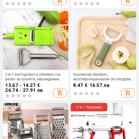
add_shopping_cart
add_shopping_cart
краставица, ренде
2-в-1 настъргвач и обелвач със
Кухненски обелвач,
резач за кухнята, неръждаема
мултифункционален за плодове
стомана, за домашна употреба,
и зеленчуци, 420J2 нож и TPR
13.67 - 14.27
€
/
8.47
€
/
16.57 лв
обработка и персонализация
дръжка, модерен
26.74 - 27.91 лв
add_shopping_cart
add_shopping_cart
налични
минималистичен дизайн