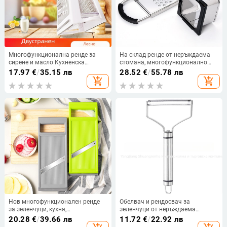
Многофункционална ренде за
На склад ренде от неръждаема
сирене и масло Кухненска
стомана, многофункционално
джаджа Двустранно вертикално
ренде за повърхностни пъпки,
17.97
€
/
35.15 лв
28.52
€
/
55.78 лв
ренде за картофи и сирене за
машина за юфка, машина за
add_shopping_cart
add_shopping_cart
зеленчуци и плодове
повърхностни пъпки
Нов многофункционален ренде
Обелвач и рендосвач за
за зеленчуци, кухня,
зеленчуци от неръждаема
домакинство, плодове,
стомана, многофункционален,
20.28
€
/
39.66 лв
11.72
€
/
22.92 лв
зеленчуци, репички, картофи,
430+420J2, модел PEL-198