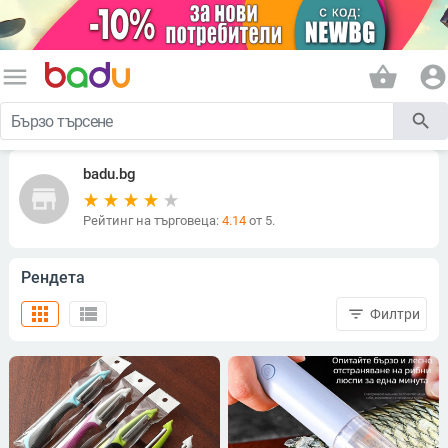
menu
shopping_basket
account_circle
search
badu.bg
store
Рейтинг на търговеца:
4.14
от 5.
Рендета
apps
view_list
filter_list
Филтри