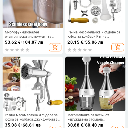
Многофункционален
Ръчна месомелачка и съдове за
електрически инструмент за
юфка за колбаси Ръчна
смилане на кафе на зърна
приспособления за правене
53.62
€
/
104.87 лв
28.15
€
/
55.06 лв
Машина за мелене от
Мелница Машина за макаронени
add_shopping_cart
add_shopping_cart
неръждаема стомана за семена
изделия Манивела Домашна
Подправки Билки Ядки
кухня Инструменти за готвене
Кафемелачка
Ръчна месомелачка и съдове за
Месомелачка за чесън от
юфка за колбаси, джунджурии за
неръждаема стомана
приготвяне на мелница, машина
Месомелачка против ръжда
35.08
€
/
68.61 лв
30.88
€
/
60.40 лв
за макаронени изделия,
Ръчна трошачка за храна Кухня