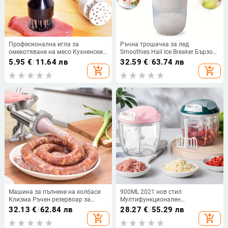
Професионална игла за
Ръчна трошачка за лед
омекотяване на месо Кухненски
Smoothies Hail Ice Breaker Бързо
инструменти от неръждаема
раздробяване на лед Преносима
5.95
€
/
11.64 лв
32.59
€
/
63.74 лв
стомана Аксесоари за готвене
бръсната машина за лед за
add_shopping_cart
add_shopping_cart
Игла за омекотяване на пържоли
кухненски джаджи Блендери за
Разбивач на ребра
лед
Машина за пълнене на колбаси
900ML 2021 нов стил
Клизма Ръчен резервоар за
Мултифункционален
месомелачка Кайма за колбаси
високоскоростен дизайн
32.13
€
/
62.84 лв
28.27
€
/
55.29 лв
Заредена малка ръчно
Зеленчуци Плодове Twist Шредер
add_shopping_cart
add_shopping_cart
задвижвана машина за месо и
Ръчна месомелачка Чопър