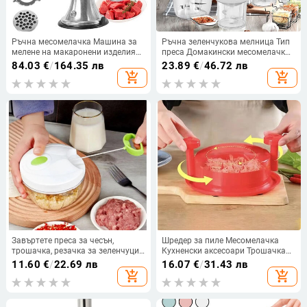
Ръчна месомелачка Машина за
Ръчна зеленчукова мелница Тип
мелене на макаронени изделия
преса Домакински месомелачки
Ръчна машина за производство
за чесън Мелнички Разбиване
84.03
€
/
164.35 лв
23.89
€
/
46.72 лв
на говежди колбаси Кухненска
Разбъркване Кухненски
add_shopping_cart
add_shopping_cart
машина за пълнене на свински
многофункционален инструмент
колбаси от неръждаема стомана
за кухненски робот
Завъртете преса за чесън,
Шредер за пиле Месомелачка
трошачка, резачка за зеленчуци,
Кухненски аксесоари Трошачка
лук, трошачка, ръчна
за пиле Месомесачка Дозатор за
11.60
€
/
22.69 лв
16.07
€
/
31.43 лв
месомелачка, мелница, кълцалка
пиле Кухненски джаджи Полезен
add_shopping_cart
add_shopping_cart
за чесън, кухненска трошачка,
инструмент
блендер