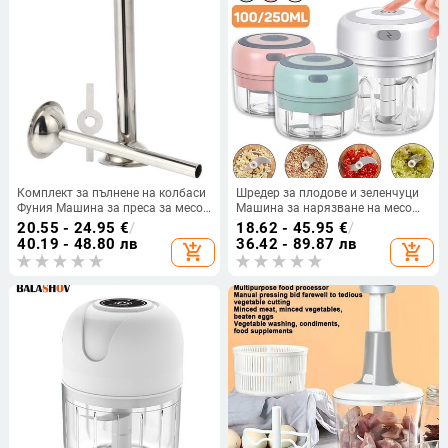
Комплект за пълнене на колбаси
Шредер за плодове и зеленчуци
Фуния Машина за преса за месо
Машина за нарязване на месо
Стоманени фунии от неръждаема
Машина за салата Резачка за
20.55 - 24.95
€
/
18.62 - 45.95
€
/
стомана Тръба Мелничка за
чесън Многофункционален ръчен
40.19 - 48.80 лв
36.42 - 89.87 лв
add_shopping_cart
add_shopping_cart
салам Ръчна ръчна
кухненски робот Кухненски
Хоризонтална пълнеж
аксесоари