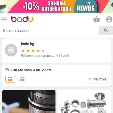
menu
shopping_basket
account_circle
search
badu.bg
store
Рейтинг на търговеца:
4.14
от 5.
Ръчни мелачки на месо
apps
view_list
filter_list
Филтри