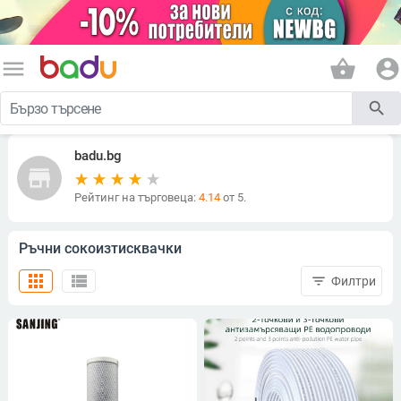
menu
shopping_basket
account_circle
search
badu.bg
store
Рейтинг на търговеца:
4.14
от 5.
Ръчни сокоизтисквачки
apps
view_list
filter_list
Филтри