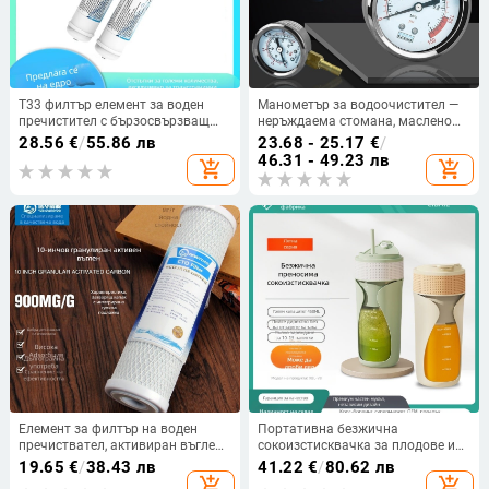
T33 филтър елемент за воден
Манометър за водоочистител —
пречистител с бързосвързващ
неръждаема стомана, маслено
монтаж, PP, премахва остатъчен
запълнен, за машини за
28.56
€
/
55.86 лв
23.68 - 25.17
€
/
хлор, Art Environment
пречистване на вода
46.31 - 49.23 лв
add_shopping_cart
add_shopping_cart
Елемент за филтър на воден
Портативна безжична
пречиствател, активиран въглен,
сокоизстисквачка за плодове и
за абсорбция на миризми и
зеленчуци – многофункционална,
19.65
€
/
38.43 лв
41.22
€
/
80.62 лв
тежки метали
висока скорост, за домашна
add_shopping_cart
add_shopping_cart