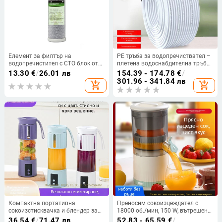
Елемент за филтър на
PE тръба за водопречиствател –
водопречистител с CTO блок от
плетена водоснабдителна тръба,
компресиран активен въглерод,
модел 2-точки, навит пакет
13.30
€
/
26.01 лв
154.39 - 174.78
€
/
филтрация чрез всмукване, за
301.96 - 341.84 лв
add_shopping_cart
add_shopping_cart
пречистватели на вода
Компактна портативна
Преносим сокоизцеждател с
сокоизстисквачка и блендер за
18000 об./мин, 150 W, вътрешен
плодове с лед, чаша за смути
резервоар от неръждаема
36.54
€
/
71.47 лв
52.83 - 65.59
€
/