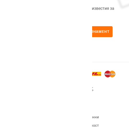
Регистрирайте се сега, за да получавате известия за
промоционални продукти.
АБОНАМЕНТ
Условия на сайта
Политика за връщане
Политика за защита на личните данни
ОП Иновации и конкурентоспособност