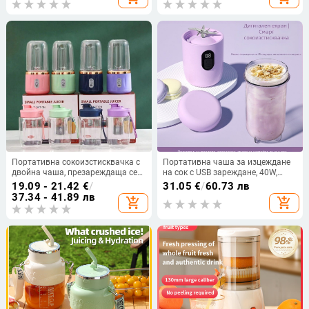
употреба, презареждаща
Портативна сокоизстисквачка с
Портативна чаша за изцеждане
двойна чаша, презареждаща се
на сок с USB зареждане, 40W,
чрез USB, 400 ml капацитет, пет
обем 401–600 ml, 5+ ножове,
19.09 - 21.42
€
/
31.05
€
/
60.73 лв
остриета
вградена батерия, IMD корпус,
37.34 - 41.89 лв
add_shopping_cart
add_shopping_cart
вътрешен съд от AS