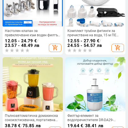
Настолен клапан за
Комплект тръбни фитинги за
превключване към воден филтър,
пречистване на вода, 15 м ПЕ
разделител за чешма, корпус от
тръба, водоснабдяване за кафе
12.05 - 24.79
€
/
12.55 - 27.90
€
/
месинг, 500 L/h, модел 3
машини, ледогенератори и
23.57 - 48.49 лв
24.55 - 54.57 лв
add_shopping_cart
add_shopping_cart
хладилници
Пълноавтоматична домакинска
Филтър-елемент за
сокоизстисквачка, портативна
водопречистителя DR-DA29-
машина за изцеждане на
00003G – кокосова активна
38.78
€
/
75.85 лв
19.64
€
/
38.41 лв