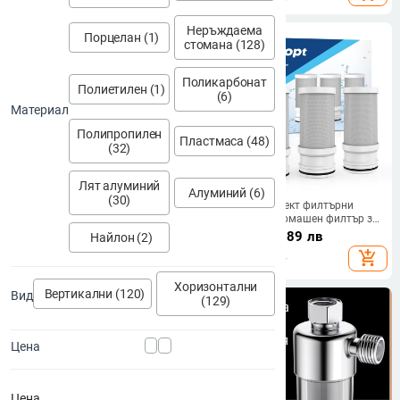
Неръждаема
Порцелан (1)
стомана (128)
Поликарбонат
Полиетилен (1)
(6)
Материал
Полипропилен
Пластмаса (48)
(32)
Лят алуминий
Алуминий (6)
(30)
10/20-инчов предфилтър
Vortopt Комплект филтърни
картридж за пречиствател на
елементи за домашен филтър за
вода – PP/UDF/CTO
вода към кран, активен въглен,
19.87 - 99.71
€
/
22.95
€
/
44.89 лв
Найлон (2)
трисегментно филтриране
три броя
38.86 - 195.02 лв
add_shopping_cart
add_shopping_cart
Хоризонтални
Вертикални (120)
Вид
(129)
Цена
Цена