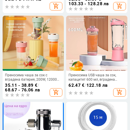
стомана, сваляща се батерия,
103.33 - 128.28 лв
add_shopping_cart
add_shopping_cart
капацитет до 400 мл
Преносима чаша за сок с
Преносима USB чаша за сок,
вградена батерия, 200W, 12000
капацитет 600 мл, вградена
об./мин, 6 ножа, капацитет 401–
батерия, до 26 000 об/мин,
35.11 - 38.89
€
/
62.47
€
/
122.18 лв
600 мл
автоматично почистване
68.67 - 76.06 лв
add_shopping_cart
add_shopping_cart