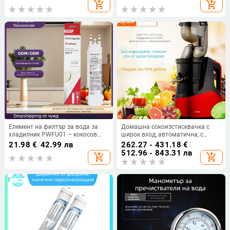
плодове и смесване на храна
въглеродна пръчка, вграден
add_shopping_cart
add_shopping_cart
филтър за хладилник, капацитет
1137 л (300 галона), HISIMEN
Елемент на филтър за вода за
Домашна сокоизстисквачка с
хладилник PWFU01 – кокосов
широк вход, автоматична, с
активиран въглен, капацитет 300
разделяне на пулпа, тихо
21.98
€
/
42.99 лв
262.27 - 431.18
€
/
галона, филтрация на питейна
функциониране, компактна
512.96 - 843.31 лв
add_shopping_cart
add_shopping_cart
вода