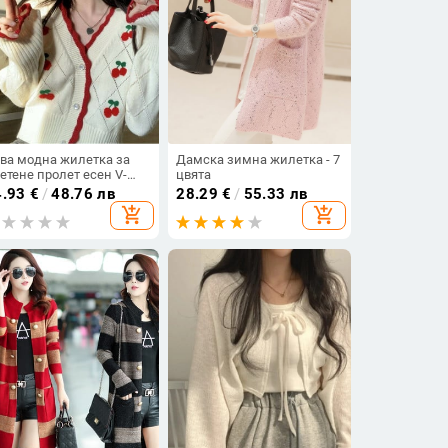
ва модна жилетка за
Дамска зимна жилетка - 7
етене пролет есен V-
цвята
разно деколте с дълъг
4.93
€
/
48.76 лв
28.29
€
/
55.33 лв
кав Дамски ежедневни
add_shopping_cart
add_shopping_cart
ободни копчета Цветни
дълбани универсални
рнища