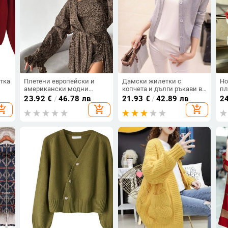
тка
Плетени европейски и
Дамски жилетки с
Но
американски модни
копчета и дълги ръкави в
пл
чета
леопардови принтове,
7 цветови модела
об
23.92
€
/
46.78 лв
21.93
€
/
42.89 лв
2
а
свободни, разрошени, с
ръ
opping_cart
add_shopping_cart
add_shopping_cart
ена
дълги ръкави, бельо,
св
летни пижами, дамски
из
трикомпонентни
го
домашни дрехи