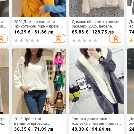
 и
2024 Дамски жилетки
Дамско облекло с големи
Да
ли
Трикотажни горни дрехи с
размери 2025, дебела
ас
дълъг ръкав Едноцветни
сестра MM, пролет, нова
качул
16.29
€
/
31.86 лв
65.83
€
/
128.75 лв
7
тънки пролетни есенни
мода, темперамент,
тъ
opping_cart
add_shopping_cart
add_shopping_cart
пуловери Трикотажни
намаляващ възрастта,
тъ
изделия с V-образно
мързелив кардиган,
деколте Корейски модни
пуловер
жилетки
ери
2025 Пролетни
Топла и дълга зимна
Да
ени
външнотърговски
жилетка с плетени ръкави
жи
европейски и
в няколко цвята
- 
36.35
€
/
71.09 лв
48.39
€
/
94.64 лв
2
американски дамски
- 