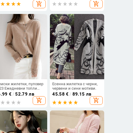
add_shopping_cart
add_shopping_cart
змери
ръкави Потници Модни
нови тънки дамски
ежедневни горнища
мски жилетки, пуловер
Есенна жилетка с черни,
23 Ежедневни топли
червени и сини мотиви.
енни зимни О-образно
6.99
€
/
52.79 лв
45.58
€
/
89.15 лв
колте с дълъг ръкав,
add_shopping_cart
add_shopping_cart
норедни тънки модни
рейски трикотажни
ехи