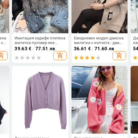
ена
Имитация кадифе плетена
Ежедневен модел дамска
Да
 с
жилетка пуловер яке
жилетка с копчета - два
ка
дамско пролет есен зима
цвята
39.63
€
/
77.51 лв
36.61
€
/
71.60 лв
5
удебелено късо 2024 ново
opping_cart
add_shopping_cart
add_shopping_cart
rl
висококачествено добре
изглеждащо