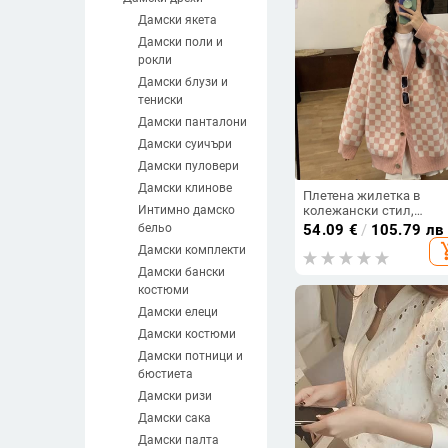
Дамски якета
Дамски поли и
рокли
Дамски блузи и
тениски
Дамски панталони
Дамски суичъри
Дамски пуловери
Дамски клинове
Плетена жилетка в
Интимно дамско
колежански стил,
студентско палто, дам
бельо
54.09
€
/
105.79 лв
есенно-зимно връхно
add_sh
Дамски комплекти
облекло, мързелив нов
свободен ретро карира
Дамски бански
стил
костюми
Дамски елеци
Дамски костюми
Дамски потници и
бюстиета
Дамски ризи
Дамски сака
Дамски палта