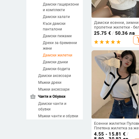
Дамски гащеризони
и комплекти
Дамски халати
Дамски есенни, зимни
Къси дамски
пролетни жилетки - бе
панталони
и черни
25.75
€
/
50.36 лв
Дамски пижами
add_sh
Дрехи за бременни
жени
Дамски жилетки
Дамски дънки
Дамски бодита
Дамски аксесоари
Мъжки дрехи
Мъжки аксесоари
business_center
Чанти и Обувки
Дамски чанти и
обувки
Мъжки чанти и обувки
Сакове и пътни чанти
Есенни жилетки Пулов
Плетена жилетка за ж
child_friendly
За деца и бебета
Един размер Свободно
4.55 - 15.81
€
/
Детски играчки
горно облекло с дълъг