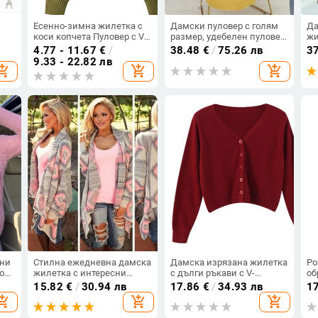
Есенно-зимна жилетка с
Дамски пуловер с голям
Да
коси копчета Пуловер с V-
размер, удебелен пуловер
жи
образно деколте Дамски
и жилетка Fat MM,
ко
4.77 - 11.67
€
/
38.48
€
/
75.26 лв
3
плетени горнища с дълъг
свободен, среден и дълъг,
9.33 - 22.82 лв
opping_cart
add_shopping_cart
add_shopping_cart
ръкав Корейски свободен
нов, плетен стил 2024,
плътен кашмирен пуловер
тенденция
за жени
ени
Стилна ежедневна дамска
Дамска изрязана жилетка
Ро
о
жилетка с интересни
с дълги ръкави с V-
об
шарени геометрични
образно деколте и копчета
те
15.82
€
/
30.94 лв
17.86
€
/
34.93 лв
1
ен
фигурки
надолу, плетена дамска
по
opping_cart
add_shopping_cart
add_shopping_cart
есенно-пролетна плетена
20
едноредна жилетка с
пу