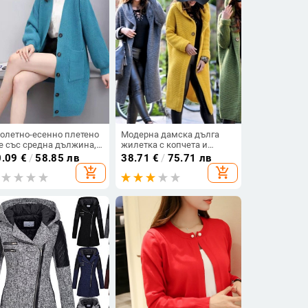
олетно-есенно плетено
Модерна дамска дълга
е със средна дължина,
жилетка с копчета и
мско яке 2023, ново
качулка в четири цвята
0.09
€
/
58.85 лв
38.71
€
/
75.71 лв
ободно удебелено
add_shopping_cart
add_shopping_cart
етено яке в корейски
ил