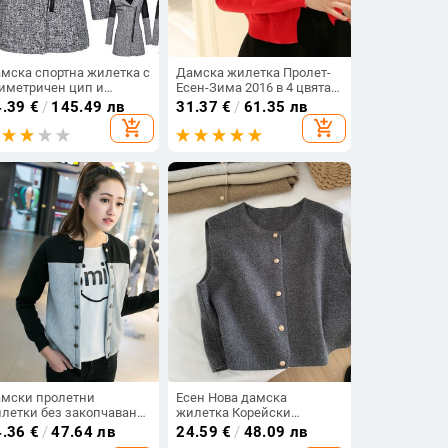
мска спортна жилетка с
Дамска жилетка Пролет-
иметричен цип и
Есен-Зима 2016 в 4 цвята:
ка: светлосив,
черна, розова, червена,
4.39
€
/
145.49 лв
31.37
€
/
61.35 лв
мносив, виненочервен и
бяла
add_shopping_cart
add_shopping_cart
мносин
мски пролетни
Есен Нова дамска
летки без закопчаване
жилетка Корейски
сиви, сини, розови, черни
елегантен плетен женски
4.36
€
/
47.64 лв
24.59
€
/
48.09 лв
различни размери и топ
ежедневен пуловер без