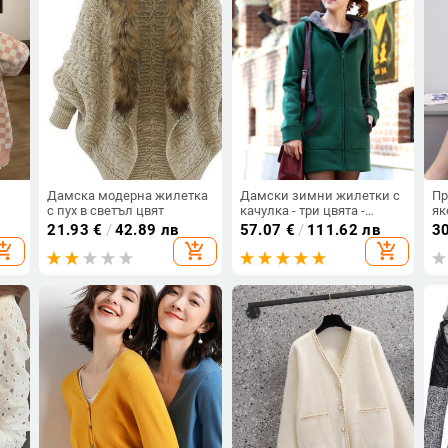
Дамска модерна жилетка
Дамски зимни жилетки с
Пр
с пух в светъл цвят
качулка - три цвята -
як
ско
зелен, светло и тъмно
да
21.93
€
/
42.89 лв
57.07
€
/
111.62 лв
3
лилав
св
opping_cart
add_shopping_cart
add_shopping_cart
пл
н
ст