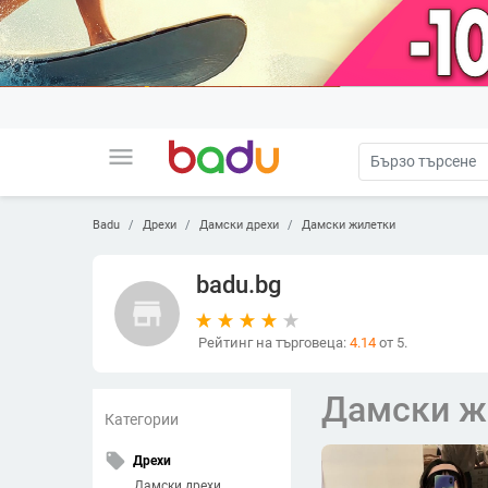
menu
Badu
Дрехи
Дамски дрехи
Дамски жилетки
badu.bg
store
Рейтинг на търговеца:
4.14
от 5.
Дамски ж
Категории
local_offer
Дрехи
Дамски дрехи