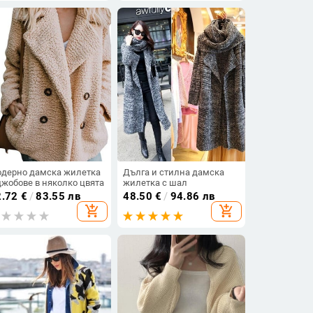
рейски стил
дерно дамска жилетка
Дълга и стилна дамска
джобове в няколко цвята
жилетка с шал
2.72
€
/
83.55 лв
48.50
€
/
94.86 лв
add_shopping_cart
add_shopping_cart