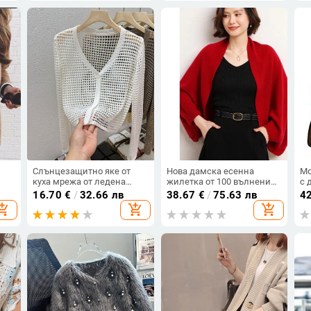
пуловери
ко
Слънцезащитно яке от
Нова дамска есенна
Мо
куха мрежа от ледена
жилетка от 100 вълнени
с 
коприна за дамско лятно
шалове с модерен топъл
16.70
€
/
32.66 лв
38.67
€
/
75.63 лв
4
връхно облекло с дълги
дамски шал с
opping_cart
add_shopping_cart
add_shopping_cart
ръкави и малък шал
предпазител за раменете
Плетена жилетка
от името на тенденцията