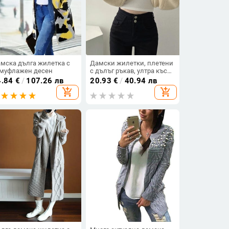
мска дълга жилетка с
Дамски жилетки, плетени
муфлажен десен
с дълъг ръкав, ултра къс
шал, пролетен есенен
4.84
€
/
107.26 лв
20.93
€
/
40.94 лв
пуловер
add_shopping_cart
add_shopping_cart