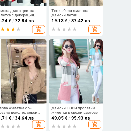
мска дълга цветна
Тънка бяла жилетка
летка с декорация
Дамски летни
пчета
слънцезащитни
7.24
€
/
72.84 лв
19.13
€
/
37.42 лв
трикотажни дрехи с
add_shopping_cart
add_shopping_cart
връзки Дамски корейски
стил Ежедневен фенер с
ръкав Къса
слънцезащитена горна
част
зова жилетка с V-
Дамски НОВИ пролетни
разно деколте, секси
жилетки в свежи цветове
ниска в стил чиста
7.71
€
/
34.64 лв
49.05
€
/
95.93 лв
хот, есен и зима, ново
add_shopping_cart
add_shopping_cart
24 г., горна част от
ловер с дълги ръкави в