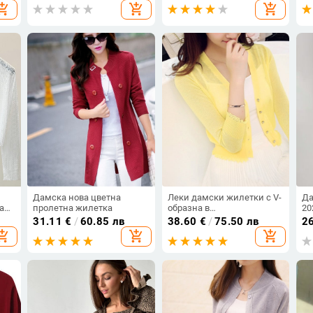
opping_cart
add_shopping_cart
add_shopping_cart
пуловери Нов пуловер
ра
Кухо плетено жилетка с
копчета яке
Дамска нова цветна
Леки дамски жилетки с V-
Да
ан
пролетна жилетка
образна в
20
син,бял,лилав,розов,черен,жълт
ес
31.11
€
/
60.85 лв
38.60
€
/
75.50 лв
2
ти,
и зелен модел
де
opping_cart
add_shopping_cart
add_shopping_cart
ка,
ед
ко
др