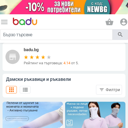
menu
shopping_basket
account_circle
search
badu.bg
store
Рейтинг на търговеца:
4.14
от 5.
Дамски ръкавици и ръкавели
apps
view_list
filter_list
Филтри