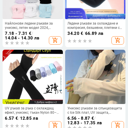
Найлонови ледени ръкави за
Ледени ръкави за охлаждане и
унисекс, летен модел 2024,
компресия, безшевни, плетени с
слънцезащита, тегло 20–24 г,
Spandex/Lycra и Nylon 30%,
7.18 - 7.31
€
/
34.20
€
/
66.89 лв
основен плат 70–80%
дизайн с половин пръсти, OEM
14.04 - 14.30 лв
add_shopping_cart
add_shopping_cart
поддръжка
UV ръкав за ръка с охлаждащ
Унисекс ръкави за слънцезащита
ефект, унисекс; тъкан Nylon 80–
с Ice Silk плат, UV защита,
90% съдържание; Spandex/Lycra;
свободна кройка за колоездене
6.57
€
/
12.85 лв
6.56 - 8.87
€
/
тегло на тъканта 28–34 g; дизайн
12.83 - 17.35 лв
add_shopping_cart
add_shopping_cart
с пръсти