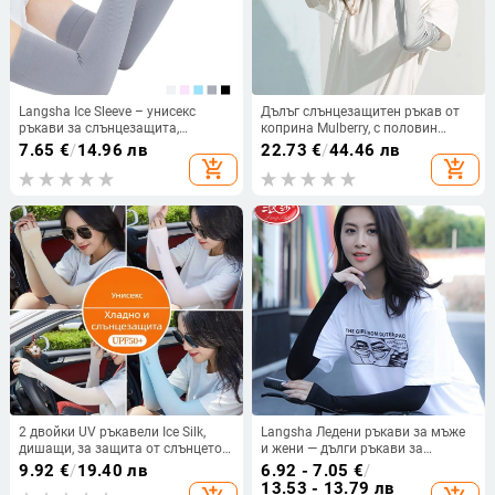
Langsha Ice Sleeve – унисекс
Дълъг слънцезащитен ръкав от
ръкави за слънцезащита,
коприна Mulberry, с половин
изработени от 90% нейлон,
пръст, дишащ, за шофиране
7.65
€
/
14.96 лв
22.73
€
/
44.46 лв
дебелина 20–24 g, летен модел
add_shopping_cart
add_shopping_cart
2024
2 двойки UV ръкавели Ice Silk,
Langsha Ледени ръкави за мъже
дишащи, за защита от слънцето
и жени — дълги ръкави за
на открито
слънцезащита при спорт на
9.92
€
/
19.40 лв
6.92 - 7.05
€
/
открито, тичане и колоездене,
13.53 - 13.79 лв