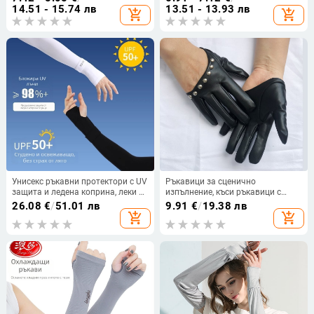
плат
14.51 - 15.74 лв
13.51 - 13.93 лв
add_shopping_cart
add_shopping_cart
Унисекс ръкавни протектори с UV
Ръкавици за сценично
защита и ледена коприна, леки за
изпълнение, къси ръкавици с
каране (70–80% съдържание на
половин длан и цял пръст,
26.08
€
/
51.01 лв
9.91
€
/
19.38 лв
основната тъкан, тегло до 18 g)
дамски DS, секси пънк уличен
add_shopping_cart
add_shopping_cart
танц в нощен клуб, сватбен
етикет.