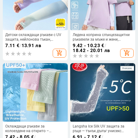
Детски охлаждащи ръкави с UV
Ледена коприна слънцезащитни
защита, нейлонова тъкан,
ръкавели за мъже и жени,
съдържание на нейлон 80–90%,
дишащи ръкави за колоездене на
7.11
€
/
13.91 лв
9.42 - 10.23
€
/
тегло 28–34 g/m², дизайн с
открито, маска за лице и качулка
18.42 - 20.01 лв
add_shopping_cart
add_shopping_cart
отвори за пръсти
Охлаждащи ръкави за
Langsha Ice Silk UV защита за
колоездене на открито –
ръце — тънък дълъг унисекс
градиентен модел, найлон 70-80%
ръкав за охлаждане
7.42 - 8.05
€
/
6.91 - 7.12
€
/