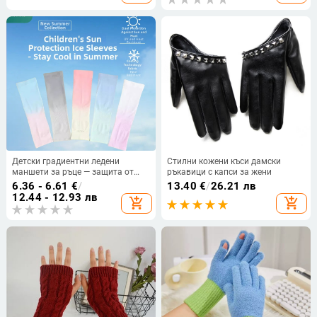
Детски градиентни ледени
Стилни кожени къси дамски
маншети за ръце — защита от
ръкавици с капси за жени
слънцето и комари, унисекс за
6.36 - 6.61
€
/
13.40
€
/
26.21 лв
лято, UPF50+
12.44 - 12.93 лв
add_shopping_cart
add_shopping_cart