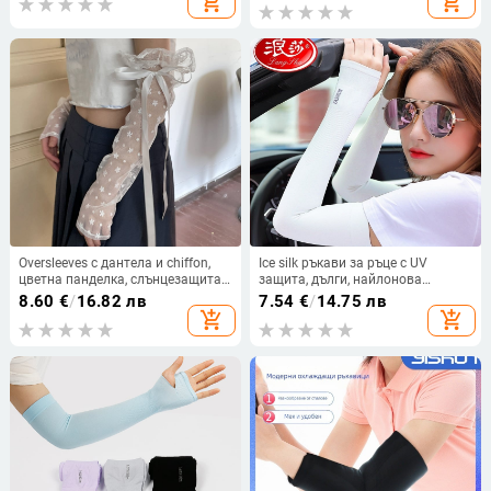
add_shopping_cart
add_shopping_cart
прохладни и дишащи
Oversleeves с дантела и chiffon,
Ice silk ръкави за ръце с UV
цветна панделка, слънцезащита,
защита, дълги, найлонова
найлон, 50–70% основна тъкан,
основа, съдържание 90.8%
8.60
€
/
16.82 лв
7.54
€
/
14.75 лв
PATTKIN, пролетно-лято 2023
add_shopping_cart
add_shopping_cart