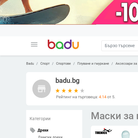
menu
Badu
Спорт
Спортове
Плуване и гмуркане
Аксесоари за
badu.bg
store
Рейтинг на търговеца:
4.14
от 5.
Маски за 
Категории
local_offer
Дрехи
Дамски дрехи