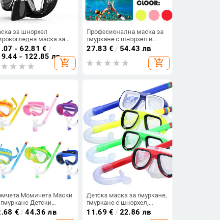
ска за шнорхел
Професионална маска за
рокогледна маска за
гмуркане с шнорхел и
уркане против мъгла
очила за гмуркане, очила
.07 - 62.81
€
/
27.83
€
/
54.43 лв
отив изтичане с
за гмуркане, комплект
9.44 - 122.85 лв
add_shopping_cart
add_shopping_cart
нтиране на камера
дихателни тръби за
ска за гмуркане Маска
плуване, маска за
 гмуркане с шнорхел за
шнорхел, плувно
зрастни и млади
оборудване
мчета Момичета Маски
Детска маска за гмуркане,
 гмуркане Детски
гмуркане с шнорхел,
мплект шнорхел Детски
плуване, напълно сух
2.68
€
/
44.36 лв
11.69
€
/
22.86 лв
ила за плуване Маски
шнорхел и маска,