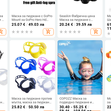
за
Маска за гмуркане с GoPro
Seaskin Фабрична цена
Ма
и за
Mount за GoPro Hero Hd
Маска за гмуркане с
Ши
4,3+,3,2,1, Sj4000 Sj5000
шнорхел Стъклена
гм
25.07
€
/
49.03 лв
20.24
€
/
39.59 лв
61
Camera Go Pro
висококачествена маска
пр
11
opping_cart
add_shopping_cart
add_shopping_cart
е
за свободно гмуркане
мо
Ма
за
въ
Маска за гмуркане против
COPOZZ Маска за
Мо
не,
мъгла, маска за гмуркане
подводно гмуркане и
за
а
с шнорхел, маска за
шнорхел Очила против
ко
25.82
€
/
50.50 лв
30.40 - 55.25
€
/
2
за
плуване, екипировка
замъгляване Очила
оч
59.46 - 108.06 лв