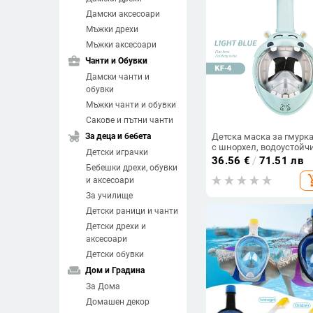
Дамски аксесоари
Мъжки дрехи
Мъжки аксесоари
business_center
Чанти и Обувки
Дамски чанти и
обувки
Мъжки чанти и обувки
Сакове и пътни чанти
child_friendly
За деца и бебета
Детска маска за гмурк
с шнорхел, водоустойч
Детски играчки
против замъгляване,
36.56
€
/
71.51 лв
Бебешки дрехи, обувки
изцяло сухи водолазн
add_sh
очила, екипировка за
и аксесоари
плуване, маска за
За училище
гмуркане с цялото лиц
Детски раници и чанти
Детски дрехи и
аксесоари
Детски обувки
weekend
Дом и Градина
За Дома
Домашен декор