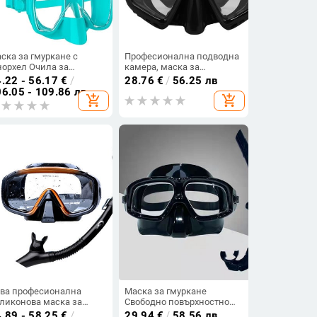
ска за гмуркане с
Професионална подводна
орхел Очила за
камера, маска за
уркане с шнорхел Очила
гмуркане, шнорхел,
.22 - 56.17
€
/
28.76
€
/
56.25 лв
 гмуркане Очила за
плувни очила, висока
6.05 - 109.86 лв
add_shopping_cart
add_shopping_cart
уркане Комплект тръби
производителност,
 плуване Маска за
подходяща за повечето
уркане с шнорхел
спортни камери
исекс за възрастни
ва професионална
Маска за гмуркане
ликонова маска за
Свободно повърхностно
уркане и шнорхели,
огледало за гмуркане
.89 - 58.25
€
/
29.94
€
/
58.56 лв