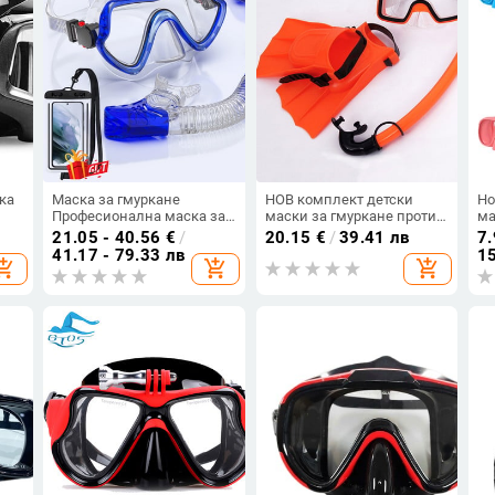
ка
Маска за гмуркане
НОВ комплект детски
Но
Професионална маска за
маски за гмуркане против
ма
ка
гмуркане с шнорхел и
замъгляване маски за
за
21.05 - 40.56
€
/
20.15
€
/
39.41 лв
7.
шнорхели Очила Очила за
очила за плуване
гм
41.17 - 79.33 лв
15
opping_cart
add_shopping_cart
add_shopping_cart
гмуркане Плуване Лесно
Комплект плавници за
гм
дишане Комплект тръби
шнорхел за деца Момчета
мо
за шнорхел Маска
Момичета
пл