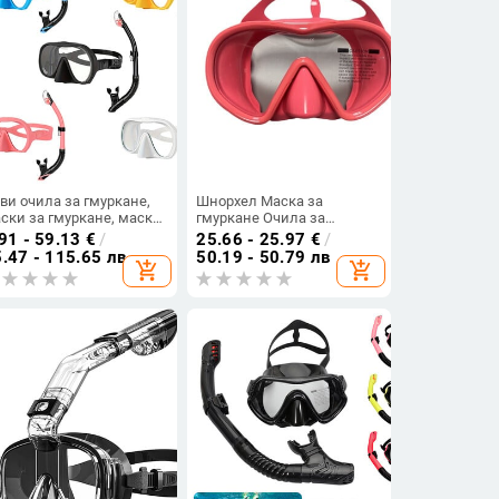
ви очила за гмуркане,
Шнорхел Маска за
ски за гмуркане, маски
гмуркане Очила за
 гмуркане, маски за
плуване Силиконова пола
91 - 59.13
€
/
25.66 - 25.97
€
/
уркане, комплекти за
Маска за гмуркане с
.47 - 115.65 лв
50.19 - 50.79 лв
add_shopping_cart
add_shopping_cart
уркане, комплекти за
цветни лещи Закалено
кър шнорхел, очила за
стъкло Широк изглед за
уване, екипировка
възрастни младежи