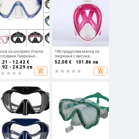
ска за шнорхел Очила
180-градусова маска за
 плуване Гмуркане
гмуркане с висока
ликонова пола
разделителна способност
.21 - 12.42
€
/
52.08
€
/
101.86 лв
калено стъкло Len Wide
за възрастни, течен
.92 - 24.29 лв
add_shopping_cart
add_shopping_cart
ew Обучение с капак за
силикон, пълно сухо
с Регулируема каишка
дишане, удобна
противозамъгляваща
маска за гмуркане с
шнорхел