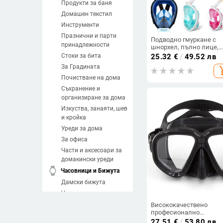
Продукти за баня
Домашен текстил
Инструменти
Празнични и парти
Подводно гмуркане с
принадлежности
шнорхел, пълно лице,
детски комплект маски
Стоки за бита
25.32
€
/
49.52 лв
плуване, гмуркане,
За Градината
add_sh
респираторни маски
против замъгляване,
Почистване на дома
безопасно дишане за
Съхранение и
деца, възрастни
организиране за дома
Изкуства, занаяти, шев
и кройка
Уреди за дома
За офиса
Части и аксесоари за
домакински уреди
watch
Часовници и Бижута
Дамски бижута
Часовници
Мъжки бижута
Висококачествено
професионално
Направи си сам
оборудване за гмуркан
27.51
€
/
53.80 лв