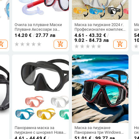
Очила за плуване Маски
Маска за гмуркане 2024 г.
Ма
Плуване Аксесоари за
Професионален комплект
шн
 за
деца PVC Плуване
за гмуркане с шнорхел
гм
14.20
€
/
27.77 лв
4.61 - 43.32
€
/
54
Гмуркане Детски очила
Erbao Diving Scope
за
9.02 - 84.73 лв
10
opping_cart
add_shopping_cart
add_shopping_cart
Маска и шнорхел
Комплект за шнорхел,
гм
Аксесоари за подводно
Маска за всичко
за
гмуркане
включено, Комплект за
гм
пълен сух шнорхел
Ун
Панорамна маска за
Маска за гмуркане
Но
гмуркане с шнорхел Нова
Панорамна три Windows
си
е
професионална маска за
PC лещи Маска за
гм
4.61 - 44.49
€
/
51.01
€
/
99.77 лв
24