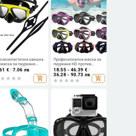
сокоеластична каишка
Професионална маска за
 маска за гмуркане
гмуркане HD против
мфортни очила за
замъгляване Очила за
.61
€
/
7.06 лв
18.55 - 46.39
€
/
уване Резервна каишка
гмуркане за възрастни
36.28 - 90.73 лв
add_shopping_cart
add_shopping_cart
 гмуркане с шнорхел
Водоустойчиви очила за
ка черна гумена
гмуркане с шнорхел за
ишка за гмуркане
мъже, жени, водни
спортове