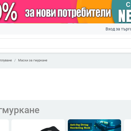
Вход за търг
 плуване
Маски за гмуркане
гмуркане