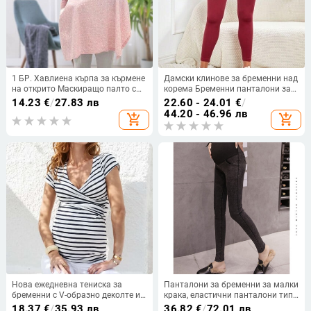
1 БР. Хавлиена кърпа за кърмене
Дамски клинове за бременни над
на открито Маскиращо палто с
корема Бременни панталони за
многофункционална покривка
йога Активно облекло Клинове
14.23
€
/
27.83 лв
22.60 - 24.01
€
/
Дишаща и тънка през лятото
за тренировка
44.20 - 46.96 лв
add_shopping_cart
add_shopping_cart
Нова ежедневна тениска за
Панталони за бременни за малки
бременни с V-образно деколте и
крака, еластични панталони тип
къс ръкав, преносима тениска за
молив за пролетно и есенно
18.37
€
/
35.93 лв
36.82
€
/
72.01 лв