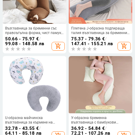
Възглавница за бременни със
Плетена J-образна подпираща
правоъгълна форма, чист памук,
талия възглавница за бременни
тегло 0.55–1.0 кг, пълнител: друг,
жени, за спане на страна и
50.66 - 75.97
€
/
75.37 - 79.36
€
/
подходяща за всички етапи
кърмене, пълнеж полиестерно
99.08 - 148.58 лв
147.41 - 155.21 лв
add_shopping_cart
add_shopping_cart
влакно, височина 18 см
U-образна майчинска
У-образна бременна
възглавница за кърмене на
възглавница с бамбукови
бебето, ядро от чист памук,
влакна, тегло 1.1–1.5 кг, пълнеж:
32.78 - 43.55
€
/
36.92 - 54.84
€
/
пълнеж полиестер, височина
19022027760
64.11 - 85.18 лв
72.21 - 107.26 лв