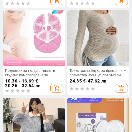
add_shopping_cart
add_shopping_cart
15.1–20 см, тегло 0.55–1.0 кг,
принт с велур Doudou
Подложки за гърди с топло- и
Трикотажна блуза за бременни –
студено компресиране за
полиестер 95%+, дълги ръкави, U-
кърмене, 310 g на чифт, 40–50
образна яка, пуловер,
10.36 - 16.69
€
/
24.35
€
/
47.62 лв
двойки в кутия
стандартна дължина (50–65 см)
20.26 - 32.64 лв
add_shopping_cart
add_shopping_cart