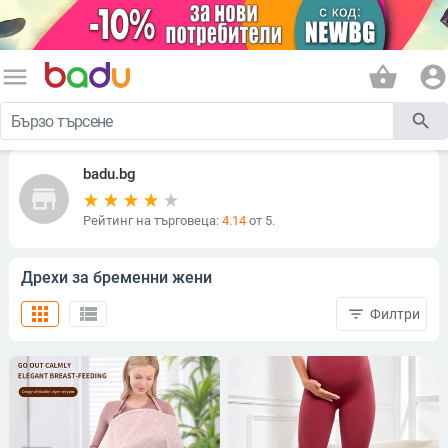
menu
shopping_basket
account_circle
search
badu.bg
store
Рейтинг на търговеца:
4.14
от 5.
Дрехи за бременни жени
apps
view_list
filter_list
Филтри