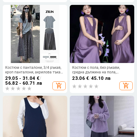
Костюм с панталони, 3/4 ръкав,
Костюм с пола, без ръкави,
кроп панталони, акрилова тъкан,
средна дължина на пола,
съдържание 95%+
полиестерна материя, летен
29.05 - 31.04
€
/
23.06
€
/
45.10 лв
модел 2025
56.82 - 60.71 лв
add_shopping_cart
add_shopping_cart