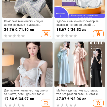
Комплект майчински нощни
Удобен силиконов колектор за
дрехи за кърмене, дебела
кърма, интегриран дизайн,
въздушна памучна материя,
против протичане, по време на
36.76
€
/
71.90 лв
18.67
€
/
36.52 лв
дълъг ръкав топ и дълги
кърмене
add_shopping_cart
add_shopping_cart
панталони, следродилен кърмене,
подходящ за зима, пролет и есен
Дантелено потниче с подплънки
Майчин двучастков комплект:
за бюста, летен дамски топ с
топ без ръкави сатен ацетат и
едно рамо, къс, уникално и
пола до средна дължина, смес от
17.88
€
/
34.97 лв
47.07
€
/
92.06 лв
красиво
ацетатни влакна 30–50%, лято
add_shopping_cart
add_shopping_cart
2025.