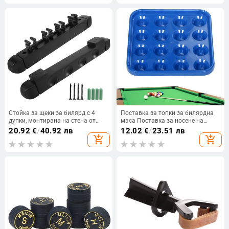
Filter Repair Tool
Стойка за щеки за билярд с 4
Поставка за топки за билярдна
дупки, монтирана на стена от
маса Поставка за носене на
твърда дървесина Поставка за
топки за билярд Поставка за
20.92
€
/
40.92 лв
12.02
€
/
23.51 лв
щеки за билярд 6 щипки Държач
съхранение на билярдни топки за
add_shopping_cart
add_shopping_cart
за билярд Аксесоари
16 топки Пълен комплект
Билярдни топки с регулиран
размер