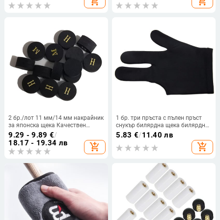
add_shopping_cart
add_shopping_cart
почистване на матирана хартия
Снукър щека за тренировка
Аксесоари за билярдна топка
2 бр./лот 11 мм/14 мм накрайник
1 бр. три пръста с пълен пръст
за японска щека Качествен
снукър билярдна щека билярдна
накрайник за билярдна щека за
ръкавица за лява ръка ликра
9.29 - 9.89
€
/
5.83
€
/
11.40 лв
билярд от свинска кожа 9 слоя
тъкани бродерия аксесоари за
18.17 - 19.34 лв
add_shopping_cart
add_shopping_cart
Накрайник за щека за снукър
билярд