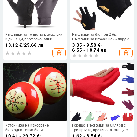
Ръкавици за тенис на маса, леки
Ръкавици за билярд 2 бр.
и дишащи, професионални
Ръкавици за играчи на билярд с
снукър с три и половин пръст,
три пръста Бродирани
13.12
€
/
25.66 лв
3.35 - 9.58
€
/
неплъзгащи се, дишащи, от
неплъзгащи се дишащи ръкавици
6.55 - 18.74 лв
add_shopping_cart
add_shopping_cart
ледена коприна, за мъже и жени.
за билярд Защита на лявата
Ръкавици за топки
ръка
Устойчива на износване
Горещо! Ръкавици за билярд с
билярдна топка-бияч
три пръста, противоплъзгащи се,
Професионална тренировъчна
снукър, билярдна щека, ръкавица,
10.41 - 29.72
€
/
1.62 - 3.54
€
/