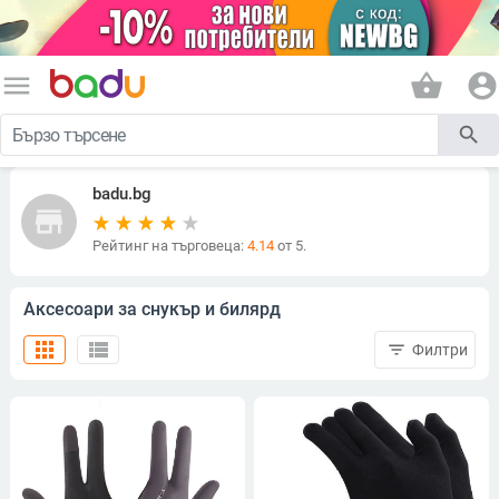
menu
shopping_basket
account_circle
search
badu.bg
store
Рейтинг на търговеца:
4.14
от 5.
Аксесоари за снукър и билярд
apps
view_list
filter_list
Филтри