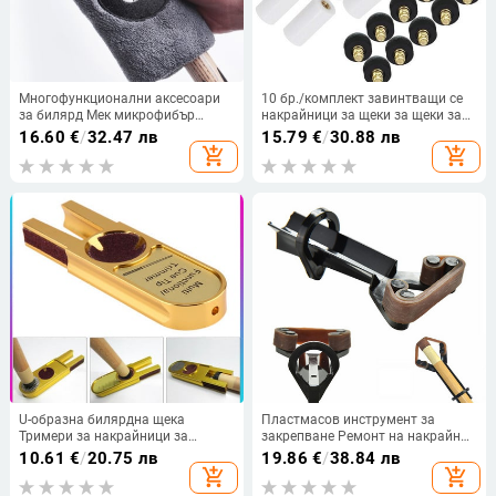
Многофункционални аксесоари
10 бр./комплект завинтващи се
за билярд Мек микрофибър
накрайници за щеки за щеки за
Издръжлив 당구용품 Щека за
билярд и щеки за снукър
16.60
€
/
32.47 лв
15.79
€
/
30.88 лв
билярд Почистване TY Комплект
Резервни части Инструмент за
add_shopping_cart
add_shopping_cart
за грижа за кърпа Инструмент за
ремонт на щеки за снукър 10 мм
поддръжка
горещ
U-образна билярдна щека
Пластмасов инструмент за
Тримери за накрайници за
закрепване Ремонт на накрайник
билярдни щеки Tapper
за билярдна щека Скоба за
10.61
€
/
20.75 лв
19.86
€
/
38.84 лв
Многофункционален Dime Shaper
накрайник Лепило върху държач
add_shopping_cart
add_shopping_cart
Nickel Shaper Trimmer Cue Tips
за щека Аксесоари за билярд