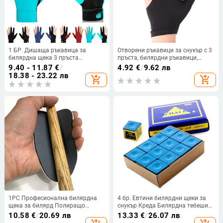
1 БР. Дишаща ръкавица за
Отворени ръкавици за снукър с 3
билярдна щека 3 пръста
пръста, билярдни ръкавици,
Ръкавици за билярд Снукър
протектор за лява/дясна ръка,
9.40 - 11.87
€
/
4.92
€
/
9.62 лв
Стрелци за лява ръка
щека за билярд, ръкавица с
18.38 - 23.22 лв
add_shopping_cart
add_shopping_cart
Висококачествени билярдни
ръкавица, един размер, унисекс
фитнес аксесоари
спортно облекло
1PC Професионална билярдна
4 бр. Евтини билярдни щеки за
щека за билярд Полиращо
снукър Креда Билярдна тебешир
средство за почистване
против приплъзване Аксесоари
10.58
€
/
20.69 лв
13.33
€
/
26.07 лв
Полиращо средство за
за спорт на закрито