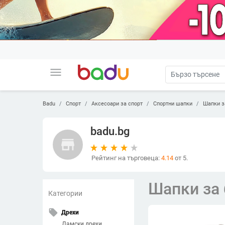
menu
Badu
Спорт
Аксесоари за спорт
Спортни шапки
Шапки з
badu.bg
store
Рейтинг на търговеца:
4.14
от 5.
Шапки за 
Категории
local_offer
Дрехи
Дамски дрехи