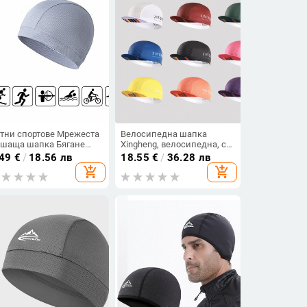
тни спортове Мрежеста
Велосипедна шапка
шаща шапка Бягане
Xingheng, велосипедна, с
нис Бейзболна шапка
подплата за мотоциклет,
.49
€
/
18.56 лв
18.55
€
/
36.28 лв
скетбол Туризъм
абсорбираща потта,
add_shopping_cart
add_shopping_cart
лоездене Шапки
дишаща, бързосъхнеща,
рзосъхнеща мека
велосипедна шапка за
пка Мъже Жени
спорт на открито, малка
платнена шапка