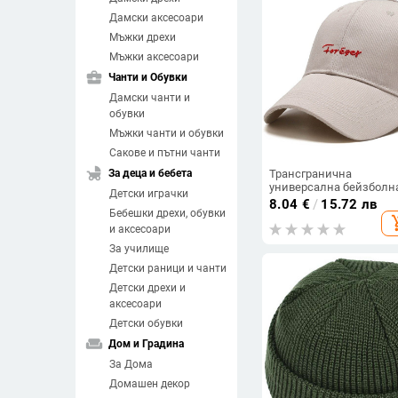
Дамски аксесоари
Мъжки дрехи
Мъжки аксесоари
business_center
Чанти и Обувки
Дамски чанти и
обувки
Мъжки чанти и обувки
Сакове и пътни чанти
child_friendly
За деца и бебета
Трансгранична
универсална бейзболн
Детски играчки
шапка за намаляване 
8.04
€
/
15.72 лв
Бебешки дрехи, обувки
възрастта на едро, мъ
add_sh
и дамска ласкателна
и аксесоари
бейзболна шапка,
За училище
слънцезащитна шапка
Детски раници и чанти
Детски дрехи и
аксесоари
Детски обувки
weekend
Дом и Градина
За Дома
Домашен декор