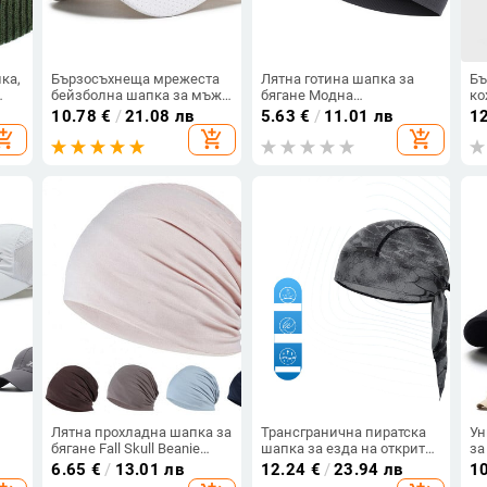
ка,
Бързосъхнеща мрежеста
Лятна готина шапка за
Бъ
бейзболна шапка за мъже
бягане Модна
ко
шка
- водоустойчива и дишаща
велосипедна шапка
же
10.78
€
/
21.08 лв
5.63
€
/
11.01 лв
1
- идеална за спорт на
Колоездене Спортни
ко
opping_cart
add_shopping_cart
add_shopping_cart
,
открито и подаръци
шапки Шапки за глава
ле
Забрадка Туризъм
ша
Бейзбол Шапка за каране
бя
Мъже Жени Шапки
Лятна прохладна шапка за
Трансгранична пиратска
Ун
бягане Fall Skull Beanie
шапка за езда на открито,
за
а
Baggy Solid Color Elastic
абсорбираща потта и
мр
6.65
€
/
13.01 лв
12.24
€
/
23.94 лв
1
Thin Protective Street Dance
отвеждаща влагата,
бъ