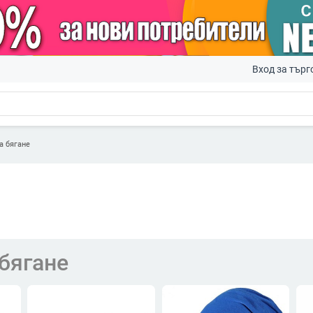
Вход за търг
а бягане
бягане