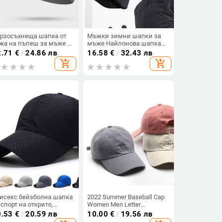
рзосъхнеща шапка от
Мъжки зимни шапки за
жа на пъпеш за мъже и
мъже Найлонова шапка
ни през лятото,
Шапка Дамска зимна
2.71
€
/
24.86 лв
16.58
€
/
32.43 лв
лоездачна шапка от
шапка Шапка Бягане
add_shopping_cart
add_shopping_cart
дена коприна, спортна
Колоездене Катерене
пка с подплата за
Топла мека зимна шапка
гане XMZ187
исекс бейзболна шапка
2022 Summer Baseball Cap
 спорт на открито,
Women Men Letter
ежеста шапка, мъжка
CHALLENGE Trucker Hat Hip
0.53
€
/
20.59 лв
10.00
€
/
19.56 лв
рзосъхнеща лятна
Hop Snapback Caps for Boys