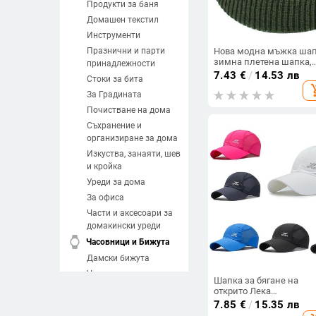
Продукти за баня
Домашен текстил
Инструменти
Празнични и парти
Нова модна мъжка шап
зимна плетена шапка,
принадлежности
шапка за момче, моря
7.43
€
/
14.53 лв
Стоки за бита
шапка, маншети, ретро
add_sh
тъмносиня къса шапка
За Градината
едноцветна унисекс
Почистване на дома
есенна топла шапка
Съхранение и
организиране за дома
Изкуства, занаяти, шев
и кройка
Уреди за дома
За офиса
Части и аксесоари за
домакински уреди
watch
Часовници и Бижута
Дамски бижута
Часовници
Шапка за бягане на
Мъжки бижута
открито Лека
водоустойчива дишащ
7.85
€
/
15.35 лв
Направи си сам
UPF50+ ултра тънка