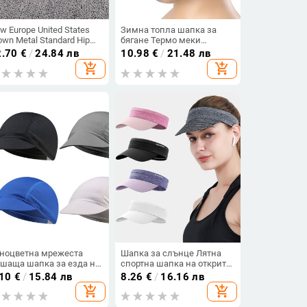
w Europe United States
Зимна топла шапка за
own Metal Standard Hip
бягане Термо меки
p Hat Street Hipster Net
спортни шапки
2.70
€
/
24.84 лв
10.98
€
/
21.48 лв
ts Плоска шапка за
Разтегливи шапки за
add_shopping_cart
add_shopping_cart
ойка Модни бейзболни
сноуборд Каране на ски
пки Snapback
Туризъм Колоездене
Шапки Мъже Жени Шапка
Черно Червено
ноцветна мрежеста
Шапка за слънце Лятна
шаща шапка за езда на
спортна шапка на открито
крито, велосипедна
Обща лента за глава
.10
€
/
15.84 лв
8.26
€
/
16.16 лв
пка, слънцезащита,
Празна цилиндър може да
add_shopping_cart
add_shopping_cart
тна еластична шапка за
се сгъва Лека езда Бягане
терене, риболовна
Катерене Риболов Шапка