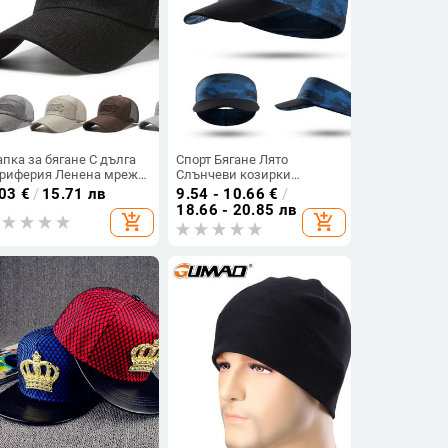
пка за бягане С дълга
Спорт Бягане Лято
риферия Ленена мрежа
Слънчеви козирки
шаща Универсална
Бейзбол Колоездене
.03
€
/
15.71 лв
9.54 - 10.66
€
/
йзболна топка
Шапка Риболов Тенис
18.66 - 20.85 лв
add_shopping_cart
add_shopping_cart
гулирано облекло
Язда Голф Шапка
обно носене
Велосипед Празна горна
ънцезащитна защита
шапка Мъже Жени Шапки
 влага Мъжка шапка