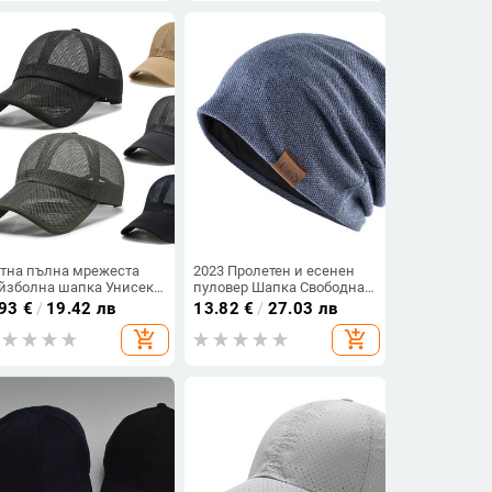
апка
за фитнес
тна пълна мрежеста
2023 Пролетен и есенен
йзболна шапка Унисекс
пуловер Шапка Свободна
пка за камиони Шапки
плетена шапка за
.93
€
/
19.42 лв
13.82
€
/
27.03 лв
 камиони Мъжка шапка
свободното време Мъжки
add_shopping_cart
add_shopping_cart
 риболов Бързосъхнеща
и дамски шапки за
пка за бягане за голф
открито Ежедневна шапка
гулируема шапка със
Шапка за бягане
копчалка