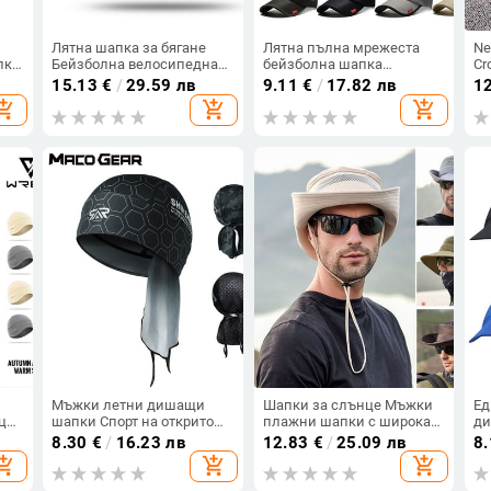
Лятна шапка за бягане
Лятна пълна мрежеста
Ne
пка
Бейзболна велосипедна
бейзболна шапка
Cr
шапка Колоездене
Бързосъхнеща охлаждаща
Ho
15.13
€
/
29.59 лв
9.11
€
/
17.82 лв
1
 за
Риболов Спортна шапка
слънцезащитна шапка
Ha
opping_cart
add_shopping_cart
add_shopping_cart
Езда Плетена забрадка
Snapback Дишаща
дв
Туристическа шапка
мрежеста шапка за
ша
Мъже Женска мода
слънце Спортни на
открито шапки за бягане
Мъжки летни дишащи
Шапки за слънце Мъжки
Ед
бция
шапки Спорт на открито
плажни шапки с широка
ди
пла
Колоездене Пиратска
периферия Анти-UV
от
8.30
€
/
16.23 лв
12.83
€
/
25.09 лв
8
а
шапка Бягане Бейзболна
Дамска шапка с кофа
ша
opping_cart
add_shopping_cart
add_shopping_cart
велосипедна шапка Cool
Летен туризъм Къмпинг
ля
Quick Dry Mesh Cap Women
ка