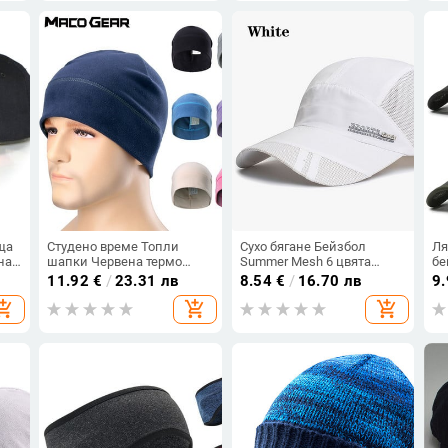
ш
ща
Студено време Топли
Сухо бягане Бейзбол
Ля
на
шапки Червена термо
Summer Mesh 6 цвята
бе
пки
шапка за бягане Риболов
Gorras Cap Cap Visor Mens
Ша
11.92
€
/
23.31 лв
8.54
€
/
16.70 лв
9
Сноуборд Туризъм
Hat Sport Cool Fashion 2022
за
opping_cart
add_shopping_cart
add_shopping_cart
Колоездене Мека
Hot Quick Outdoor Popular
за
ветроустойчива ски
Popular New
ша
спортна шапка Мъже
Ре
Жени Зима
за