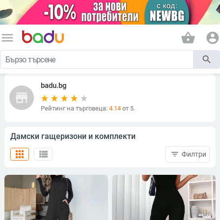
menu
shopping_basket
account_circle
search
badu.bg
store
Рейтинг на търговеца:
4.14
от 5.
Дамски гащеризони и комплекти
apps
view_list
filter_list
Филтри