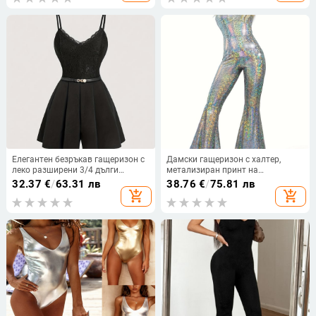
Елегантен безръкав гащеризон с
Дамски гащеризон с халтер,
леко разширени 3/4 дълги
метализиран принт на
панталони, полиестер 95%+,
полиестерен плат, без ръкави,
32.37
€
/
63.31 лв
38.76
€
/
75.81 лв
Пролет 2025
висока талия, широки крачоли
add_shopping_cart
add_shopping_cart