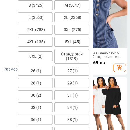
S (3425)
M (3647)
L (3563)
XL (2368)
2XL (783)
3XL (275)
4XL (135)
5XL (45)
Комбинезон с дълги ръкави,
Дамски безръкав гащеризон с
Стандартен
6XL (2)
мрежеста тъкан, стегнат силует,
контрастни райета, полиестер,
(1319)
уличен стил
капри дължина, пролет 2025
22.36
€
/
43.73 лв
30.52
€
/
59.69 лв
add_shopping_cart
add_shopping_cart
Размер
26 (1)
27 (1)
28 (1)
29 (1)
30 (2)
31 (1)
32 (1)
34 (1)
36 (1)
38 (1)