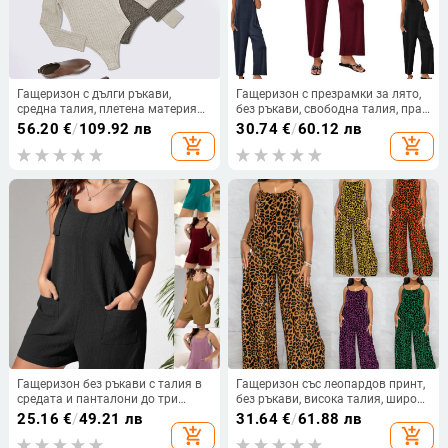
Гащеризон с дълги ръкави,
Гащеризон с презрамки за лято,
средна талия, плетена материя
без ръкави, свободна талия, прав
полиестер над 95% и еластан,
силует, къс крачол, полиестер/
56.20
€
/
109.92 лв
30.74
€
/
60.12 лв
средна плътност, прилепнал
еластан
add_shopping_cart
add_shopping_cart
силует
Гащеризон без ръкави с талия в
Гащеризон със леопардов принт,
средата и панталони до три
без ръкави, висока талия, широки
четвърти, полиестерна материя,
крачоли, памук-полиестер,
25.16
€
/
49.21 лв
31.64
€
/
61.88 лв
микроеластичност
дигитален печат
add_shopping_cart
add_shopping_cart