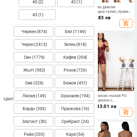
40 (2)
42 (1)
Гащеризон с цип – тесен силует,
OL6126 Памучен дамски
дълъг ръкав, панк уличен стил,
гащеризон, средна талия, прави
43 (1)
Spandex плат
крака, 3/4 ръкав, уличен хипстър
50.49
€
/
98.75 лв
34.68
€
/
67.83 лв
стил
add_shopping_cart
add_shopping_cart
Червен (874)
Бял (1149)
Черен (2413)
Зелен (818)
Син (1776)
Кафяв (204)
Жълт (582)
Розов (726)
Сив (326)
Бежов (451)
Лилав (149)
Оранжев (194)
Женски гащеризон за лято 2025:
Shascullfites Дамски лъскав PU
Цвят
висока талия, без ръкави,
кожен къс гащеризон с
полиестер, 80–90% съдържание
презрамки, тясна кройка, цвят
60.63
€
/
118.58 лв
124.25
€
/
243.01 лв
Бордо (303)
Праскова (16)
на основна тъкан,
винено червен
add_shopping_cart
add_shopping_cart
микроеластичност
Златист (30)
Сребрист (24)
Райе (203)
Каре (54)