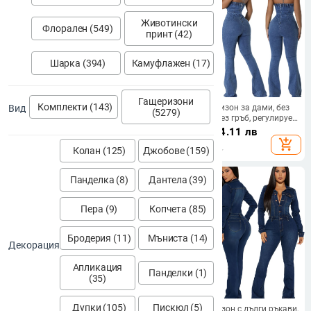
Животински
Флорален (549)
принт (42)
Шарка (394)
Камуфлажен (17)
Гащеризони
Комплекти (143)
Вид
Дамски гащеризон от георгета с
Дънков гащеризон за дами, без
(5279)
панел и панделка, Лайкра смес,
презрамки и без гръб, регулируем
средна талия, прав крак, ръкав
колан, без ръкави, леко
26.44
€
/
51.71 лв
73.68
€
/
144.11 лв
3/4
разкроени панталони
add_shopping_cart
add_shopping_cart
Колан (125)
Джобове (159)
Панделка (8)
Дантела (39)
Пера (9)
Копчета (85)
Бродерия (11)
Мъниста (14)
Декорация
Апликация
Панделки (1)
(35)
Дупки (105)
Пискюл (5)
Гащеризон с дълги ръкави,
Деним гащеризон с дълги ръкави,