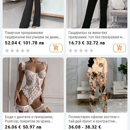
Памучни презрамкови
Гащеризон за жени без
гащеризони без ръкави за дами,
презрамки: топ без презрамки и
широки крачоли, ежедневен стил,
панталони с леко разкрояване,
52.04
€
/
101.78 лв
16.73
€
/
32.72 лв
пролет 2025
средна талия, полиестер,
add_shopping_cart
add_shopping_cart
микроеластичност, средна
дебелина
Боди с дантела и презрамки,
Полиестерен офисен костюм с
Push-Up, покритие за крака
тай-дай принт и контрастни
(полиестер; вторичен акрил; без
шевове, градски и базов стил,
26.06
€
/
50.97 лв
36.08 - 38.32
€
/
ръкав; стил: потник; 3/4
прави панталони, 3/4 ръкав