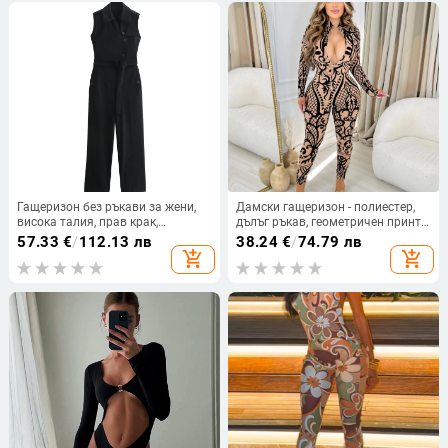
Гащеризон без ръкави за жени,
Дамски гащеризон - полиестер,
висока талия, прав крак,
дълъг ръкав, геометричен принт,
полиестер 95%+, Plain TR плат
талия средна, тесен силует
57.33
€
/
112.13 лв
38.24
€
/
74.79 лв
add_shopping_cart
add_shopping_cart