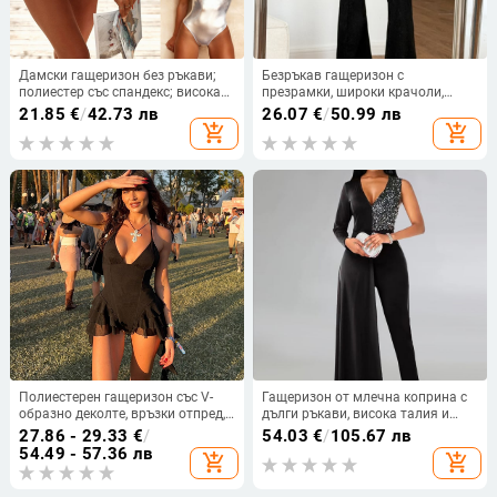
Дамски гащеризон без ръкави;
Безръкав гащеризон с
полиестер със спандекс; висока
презрамки, широки крачоли,
талия; три четвърти крачол;
висока талия; плетен полиестер-
21.85
€
/
42.73 лв
26.07
€
/
50.99 лв
микроеластична материя
спандекс, микроеластичност,
add_shopping_cart
add_shopping_cart
лято 2025
Полиестерен гащеризон със V-
Гащеризон от млечна коприна с
образно деколте, връзки отпред,
дълги ръкави, висока талия и
без гръб, висока талия
микроеластичност
27.86 - 29.33
€
/
54.03
€
/
105.67 лв
54.49 - 57.36 лв
add_shopping_cart
add_shopping_cart