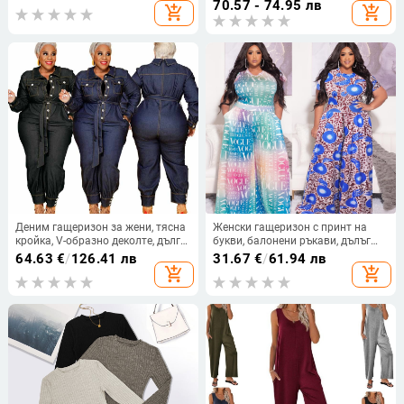
70.57 - 74.95 лв
add_shopping_cart
add_shopping_cart
дължина)
Деним гащеризон за жени, тясна
Женски гащеризон с принт на
кройка, V-образно деколте, дълги
букви, балонени ръкави, дълъг
ръкави, еластична талия
силует, широки крачоли, средна
64.63
€
/
126.41 лв
31.67
€
/
61.94 лв
талия
add_shopping_cart
add_shopping_cart