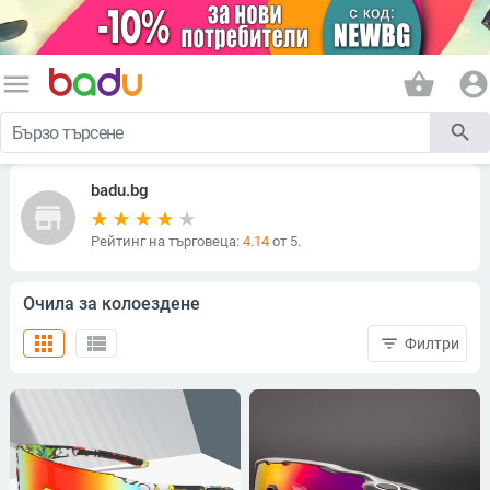
menu
shopping_basket
account_circle
search
badu.bg
store
Рейтинг на търговеца:
4.14
от 5.
Очила за колоездене
apps
view_list
filter_list
Филтри