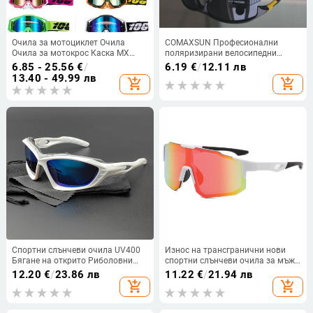
Очила за мотоциклет Очила
COMAXSUN Професионални
Очила за мотокрос Каска MX
поляризирани велосипедни
Moto Dirt Bike ATV Ски Спорт на
очила Велосипедни очила
6.85 - 25.56
€
/
6.19
€
/
12.11 лв
открито Стъклен скутер Googles
Спортни слънчеви очила на
13.40 - 49.99 лв
add_shopping_cart
add_shopping_cart
Маска Колоездене
открито UV 400 2 стил
Спортни слънчеви очила UV400
Износ на трансгранични нови
Бягане на открито Риболовни
спортни слънчеви очила за мъже
очила 2024 MTB Колоездене
и жени, колоездачни слънчеви
12.20
€
/
23.86 лв
11.22
€
/
21.94 лв
Очила Калъф за шосеен
очила, цветни слънчеви очила
add_shopping_cart
add_shopping_cart
велосипед Жени Мъжки
Велосипедни очила