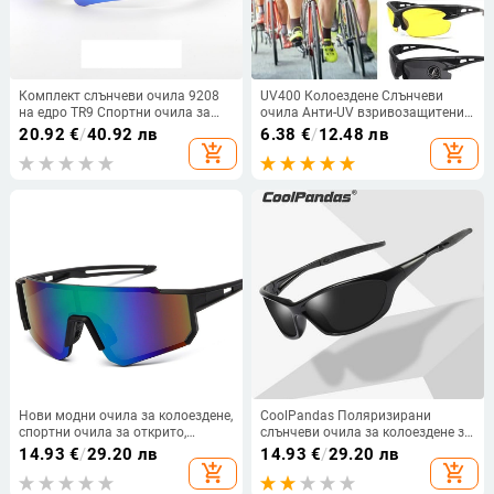
Комплект слънчеви очила 9208
UV400 Колоездене Слънчеви
на едро TR9 Спортни очила за
очила Анти-UV взривозащитени
колоездене на открито за мъже и
Слънчеви очила Mtb
20.92
€
/
40.92 лв
6.38
€
/
12.48 лв
жени, спортни очила с предно
Велосипедни очила Къмпинг
add_shopping_cart
add_shopping_cart
стъкло
Поляризирани Спортни Очила за
пътуване Шофиране
Нови модни очила за колоездене,
CoolPandas Поляризирани
спортни очила за открито,
слънчеви очила за колоездене за
модерни слънчеви очила за
мъже, жени, безопасни очила
14.93
€
/
29.20 лв
14.93
€
/
29.20 лв
планинско колоездене, анти-
против отблясъци, риболовни
add_shopping_cart
add_shopping_cart
ултравиолетови слънчеви очила
очила UV400 gafas ciclismo