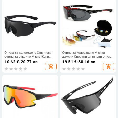
Очила за колоездене Слънчеви
Очила за колоездене Мъжки
очила за открито Мъже Жени
дамски Спортни слънчеви очила
MTB Bike Очила Спортни очила за
Очила за колоездене MTB Road
10.62
€
/
20.77 лв
19.51
€
/
38.16 лв
езда UV400 Очила за велосипеди
Анти-отблясъци Велосипед
add_shopping_cart
add_shopping_cart
за планински път с кутия
Велосипед Защита на очила 5
лещи