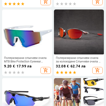
add_shopping_cart
add_shopping_cart
UV400 Велосипедни очила
спортни очила за колоездене
OO9471
Поляризирани слънчеви очила
Поляризирани слънчеви очила
MTB Bike Protection Eyewear
за колоездене Слънчеви очила за
UV400 Очила за колоездене
риболов на открито Мъжки
9.20
€
/
17.99 лв
32.08
€
/
62.74 лв
Мъже Жени Спортни очила
очила за MTB колоездене UV400
add_shopping_cart
add_shopping_cart
Велосипедни очила Колоездене
Очила за велосипед Дамски
Екипировка
очила за шосеен велосипед