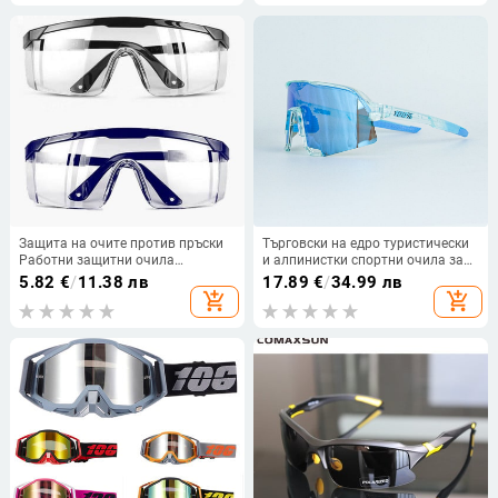
hombre
Защита на очите против пръски
Търговски на едро туристически
Работни защитни очила
и алпинистки спортни очила за
Ветроустойчиви Прахоустойчиви
мъже и жени, колоездене, вятър и
5.82
€
/
11.38 лв
17.89
€
/
34.99 лв
защитни очила Рамка за
пясък, защита за очи,
add_shopping_cart
add_shopping_cart
оптични лещи Очила за
поляризирани цветни слънчеви
колоездене Очила
очила