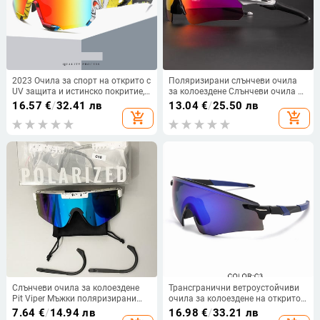
2023 Очила за спорт на открито с
Поляризирани слънчеви очила
UV защита и истинско покритие,
за колоездене Слънчеви очила за
еднокомпонентни лещи, унисекс
велосипеди на открито Мъжки
16.57
€
/
32.41 лв
13.04
€
/
25.50 лв
слънчеви очила, защитни очила
очила за MTB колоездене Очила
add_shopping_cart
add_shopping_cart
за колоездене
за шосеен велосипед
Фотохромни очила за
велосипеди
Слънчеви очила за колоездене
Трансгранични ветроустойчиви
Pit Viper Мъжки поляризирани
очила за колоездене на открито,
очила Очила за риболов на
стилни и цветни слънчеви очила
7.64
€
/
14.94 лв
16.98
€
/
33.21 лв
открито Дамски спорт MTB
за бягане със слънцезащита,