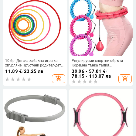
10 бр. Детска забавна игра за
Регулируеми спортни обръчи
хвърляне Пръстени родител-дете
Коремна тънка талия
Приятели Интерактивно
Упражнения Подвижен масаж
11.89
€
/
23.25 лв
39.96 - 57.81
€
/
състезание Ловкост Упражнение
Фитнес обръчи Фитнес зала
78.15 - 113.07 лв
add_shopping_cart
add_shopping_cart
за сила Играчки
Домашна тренировка Обучение
Бърза загуба на тегло