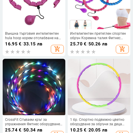
Външна търговия интелигентен
Интелигентен претеглен спортен
hula hoop корем отслабване на
обръч Коремна талия Фитнес
талията артефакт за отслабване
обръчи Разглобяеми 24 възела
16.95
€
/
33.15 лв
25.70
€
/
50.26 лв
жени тънък корем тънка талия
28 възела Обръч за отслабване
add_shopping_cart
add_shopping_cart
мазнини фитнес специален
Adj Оборудване за упражнения
CrossFit Сгъваем кръг за
1 бр. Спортно подвижно цветно
упражнения Фитнес оборудване
оборудване за обръчи за деца
LED цветен фитнес кръг Сценични
Преносими упражнения
25.74
€
/
50.34 лв
10.25
€
/
20.05 лв
изкуства Коремна светлина за
Пластмасови фитнес тренировки