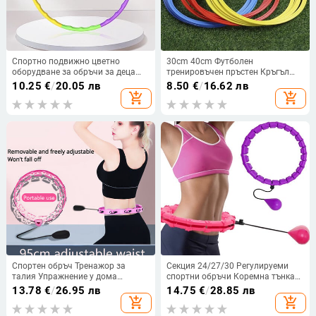
Спортно подвижно цветно
30cm 40cm Футболен
оборудване за обръчи за деца
тренировъчен пръстен Кръгъл
Преносими упражнения
тренировъчен пръстен за
10.25
€
/
20.05 лв
8.50
€
/
16.62 лв
Пластмасов кръг за фитнес
скоростна ловкост Футболен
add_shopping_cart
add_shopping_cart
обучение Най-добрите детски
пръстен за тренировъчна
подаръци
скоростна ловкост Пръстен за
спортна ловкост
Спортен обръч Тренажор за
Секция 24/27/30 Регулируеми
талия Упражнение у дома
спортни обръчи Коремна тънка
Отслабване на корема
талия Упражнение Подвижен
13.78
€
/
26.95 лв
14.75
€
/
28.85 лв
Преносимо фитнес оборудване
Hoola Масаж Фитнес обръч
add_shopping_cart
add_shopping_cart
Бодибилдинг Развлечения
Тренировка Отслабване