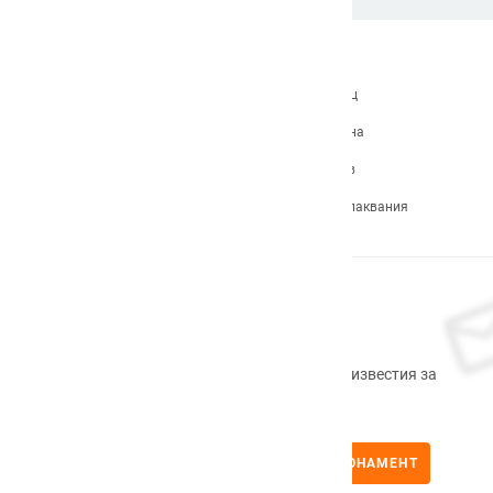
За нас
Какво е Badu.bg
Станете търговец
Контакти
Връщане и замяна
Карта на сайта
Продуктов архив
Често задавани въпроси
Формуляр за оплаквания
Абонирам се
Регистрирайте се сега, за да получавате известия за
промоционални продукти.
АБОНАМЕНТ