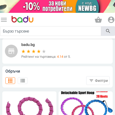
menu
shopping_basket
account_circle
search
badu.bg
store
Рейтинг на търговеца:
4.14
от 5.
Обръчи
apps
view_list
filter_list
Филтри