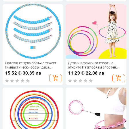
Фитнес
Свалящ се хула обръч с тежест
Детски играчки за спорт на
гимнастически обръч деца
открито Разглобяем спортен
възрастни фитнес спортен масаж
кръг Фитнес оборудване
15.52
€
/
30.35 лв
11.29
€
/
22.08 лв
хула обръч детска градина
Пластмасово гимнастическо
add_shopping_cart
add_shopping_cart
скачащ обръч
оборудване за фитнес
тренировка на тялото