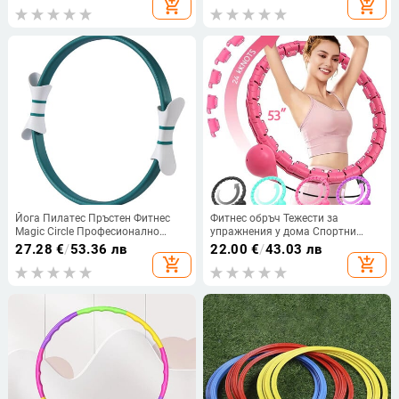
add_shopping_cart
add_shopping_cart
отслабване Фитнес
Най-добрите детски подаръци
Йога Пилатес Пръстен Фитнес
Фитнес обръч Тежести за
Magic Circle Професионално
упражнения у дома Спортни
обучение Оборудване за мускули
развлечения Спортно
27.28
€
/
53.36 лв
22.00
€
/
43.03 лв
на тазовото дъно Аксесоари за
оборудване за отслабване
add_shopping_cart
add_shopping_cart
фитнес Стоки за тренировка
Фитнес пръстен Преносимо тяло