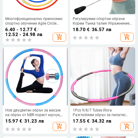
Многофункционално преносимо
Регулируеми спортни обръчи
спортно обучение Agile Circle
Корем Тънка талия Упражнение
Fitness Speed Jump Баскетбол
Подвижни масажни обръчи
6.40 - 12.77
€
/
18.70
€
/
36.57 лв
Футболно оборудване за игра на
Фитнес оборудване Фитнес зала
12.52 - 24.98 лв
add_shopping_cart
add_shopping_cart
открито
Домашно обучение Отслабване
Нов двуцветен обръч за масаж
1Pcs 9/8/7 Tubes Йога
на обръч от NBR порест каучук,
Разглобяем обръч за пилатес
пластмаса за фитнес за
Упражнение за отслабване
15.97
€
/
31.23 лв
17.55
€
/
34.32 лв
отслабване на корема, свалящ се
Спортни обръчи Бодибилдинг
add_shopping_cart
add_shopping_cart
обръч
Масаж Фитнес зала Обръч за
отслабване