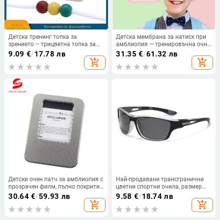
Детска тренинг топка за
Детска мембрана за натиск при
зрението – трицветна топка за
амблиопия — тренировъчна очна
стереозрение, за домашна
маска и покривало за очила
9.09
€
/
17.78 лв
31.35
€
/
61.32 лв
употреба
add_shopping_cart
add_shopping_cart
Детски очен патч за амблиопия с
Най-продавани трансгранични
прозрачен филм, пълно покритие
цветни спортни очила, размер
за едно око
336, поляризирани колоездачни
30.64
€
/
59.93 лв
9.58
€
/
18.74 лв
слънчеви очила за мъже,
add_shopping_cart
add_shopping_cart
прахоустойчиви слънчеви очила