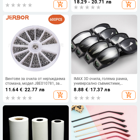
18.29 - 20.71 лв
add_shopping_cart
add_shopping_cart
кристали, дамски диамантени
модни аксесоари
Винтове за очила от неръждаема
IMAX 3D очила, голяма рамка,
стомана, модел JBE010781, за
универсално съвместими,
плуване, ски, алпинизъм,
поляризатор, изработени от
11.64
€
/
22.77 лв
8.88
€
/
17.37 лв
пътуване и офис.
смола, модел GY982
add_shopping_cart
add_shopping_cart