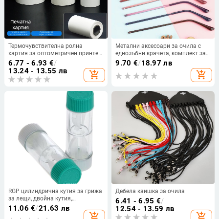
Термочувствителна ролна
Метални аксесоари за очила с
хартия за оптометричен принтер,
еднозъбни крачета, комплект за
модел 805633, хартия, офис
ремонт на рамка, универсална
6.77 - 6.93
€
/
9.70
€
/
18.97 лв
съвместимост с късогледство
13.24 - 13.55 лв
add_shopping_cart
add_shopping_cart
RGP цилиндрична кутия за грижа
Дебела каишка за очила
за лещи, двойна кутия,
6.41 - 6.95
€
/
съвместима с OK лещи, модел M-
11.06
€
/
21.63 лв
12.54 - 13.59 лв
001
add_shopping_cart
add_shopping_cart