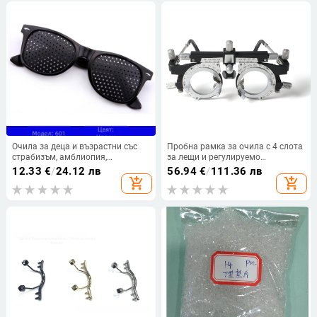
Очила за деца и възрастни със
Пробна рамка за очила с 4 слота
страбизъм, амблиопия,
за лещи и регулируемо
далекогледство и пресбиопия —
междузрачково разстояние 48–
12.33
€
/
24.12 лв
56.94
€
/
111.36 лв
пролет 2025
80 мм
add_shopping_cart
add_shopping_cart