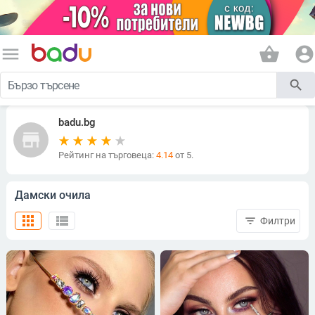
menu
shopping_basket
account_circle
search
badu.bg
store
Рейтинг на търговеца:
4.14
от 5.
Дамски очила
apps
view_list
filter_list
Филтри