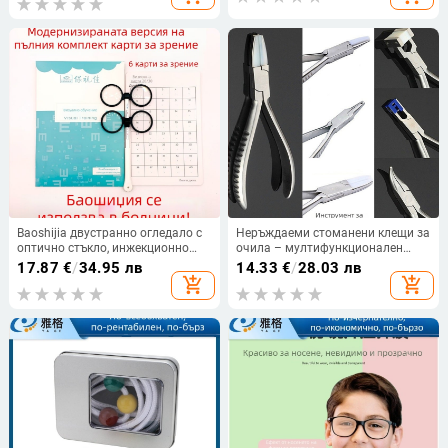
Baoshijia двустранно огледало с
Неръждаеми стоманени клещи за
оптично стъкло, инжекционно
очила – мултифункционален
формована рамка за обучение
инструмент за ремонт на очила
17.87
€
/
34.95 лв
14.33
€
/
28.03 лв
add_shopping_cart
add_shopping_cart