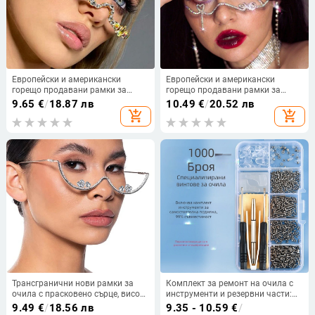
Европейски и американски
Европейски и американски
горещо продавани рамки за
горещо продавани рамки за
очила с кристали, прости лещи
очила с кристали без лещи,
9.65
€
/
18.87 лв
10.49
€
/
20.52 лв
без лещи, модна личност,
висулка за лице, декорация,
add_shopping_cart
add_shopping_cart
интернет знаменитост,
модна мрежа, червени аксесоари
декорация на лице, фото
за улична стрелба
аксесоари
Трансгранични нови рамки за
Комплект за ремонт на очила с
очила с прасковено сърце, висок
инструменти и резервни части:
клас, Sense catwalk, нишови леки
носни подложки, гайки и шайби,
9.49
€
/
18.56 лв
9.35 - 10.59
€
/
луксозни рамки за очила с
винтове и отвертка