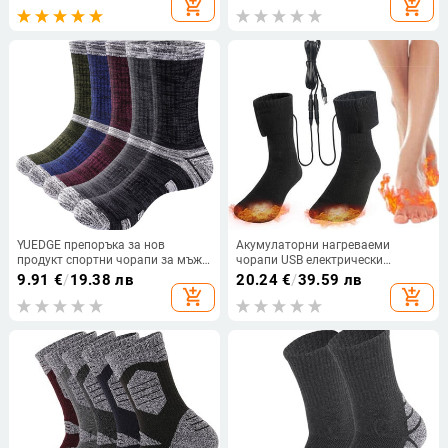
add_shopping_cart
add_shopping_cart
за студена вода
Чорапи за спане на пода Модни
унисекс
YUEDGE препоръка за нов
Акумулаторни нагреваеми
продукт спортни чорапи за мъже
чорапи USB електрически
с дебела хавлиена долна част,
нагреваеми чорапи Бързо
9.91
€
/
19.38 лв
20.24
€
/
39.59 лв
средна тръба, туризъм и
нагряване Зимни консумативи
add_shopping_cart
add_shopping_cart
алпинизъм, бягане, туризъм
5V Отопление с постоянна
температура Дълги чорапи