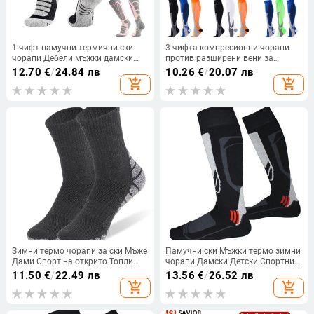
1 чифт памучни термични ски
3 чифта компресионни чорапи
чорапи Дебели мъжки дамски
против разширени вени за
зимни дълги топли
облекчаване на болката в
12.70
€
/
24.84 лв
10.26
€
/
20.07 лв
компресионни чорапи за
краката Мъжки дамски спортни
add_shopping_cart
add_shopping_cart
туризъм Сноуборд катерене
чорапи против умора
Спортни чорапи
Компресивни чорапи за
облекчаване на болката
Зимни термо чорапи за ски Мъже
Памучни ски Мъжки термо зимни
Дами Спорт на открито Топли
чорапи Дамски Детски Спортни
чорапи Сноуборд Катерене
чорапи Сноуборд Колоездене
11.50
€
/
22.49 лв
13.56
€
/
26.52 лв
Туризъм Термочорапи EU 35-47
Възрастни Ски По-дебели
add_shopping_cart
add_shopping_cart
крачоли Топли