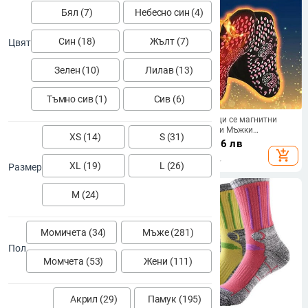
Бял (7)
Небесно син (4)
Син (18)
Жълт (7)
Цвят
Зелен (10)
Лилав (13)
Тъмно сив (1)
Сив (6)
Зимни термични чорапи за ски
Самозагряващи се магнитни
Мъжки памучен спандекс
чорапи за жени Мъжки
XS (14)
S (31)
Спортни чорапи за сноуборд
самозагряващи се чорапи Tour
11.67
€
/
22.82 лв
7.14
€
/
13.96 лв
Туризъм Термочорапи за носене
Magnetic Therapy Удобни зимни
add_shopping_cart
add_shopping_cart
calcetines de ciclismo
топли масажни чорапи Pression
XL (19)
L (26)
Размер
M (24)
Момичета (34)
Мъже (281)
Пол
Момчета (53)
Жени (111)
Акрил (29)
Памук (195)