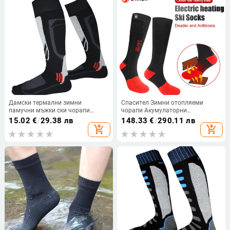
Дамски термални зимни
Спасител Зимни отопляеми
памучни мъжки ски чорапи
чорапи Акумулаторни
Детски спортни чорапи Сноуборд
електрически отопляеми ски
15.02
€
/
29.38 лв
148.33
€
/
290.11 лв
Колоездене Възрастни Ски По-
чорапи Жени Мъже Термос
add_shopping_cart
add_shopping_cart
дебели крачоли Топли
Сноуборд Чорапи Отопление
Нагревател за крака НОВ