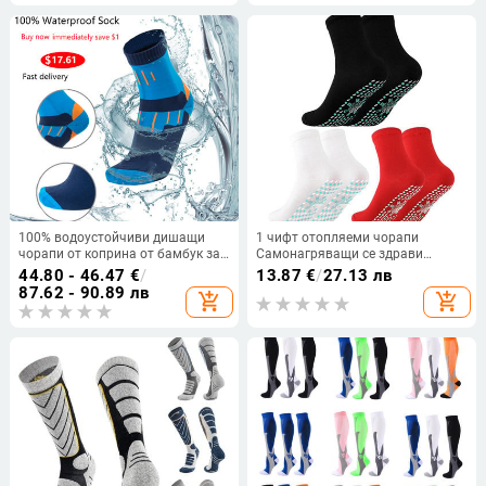
Туристически чорапи
температура Дълги чорапи
100% водоустойчиви дишащи
1 чифт отопляеми чорапи
чорапи от коприна от бамбук за
Самонагряващи се здрави
туризъм, лов, ски, риболов,
чорапи Магнитни удобни
44.80 - 46.47
€
/
13.87
€
/
27.13 лв
безшевни спортове на открито,
дишащи зимни топли унисекс
87.62 - 90.89 лв
add_shopping_cart
add_shopping_cart
унисекс дропшиппинг
отопляеми памучни чорапи
Топли крака