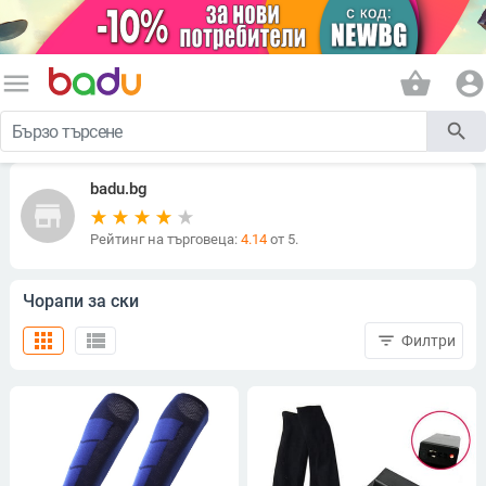
menu
shopping_basket
account_circle
search
badu.bg
store
Рейтинг на търговеца:
4.14
от 5.
Чорапи за ски
apps
view_list
filter_list
Филтри