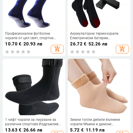
Професионални футболни
Акумулаторни термочорапи
чорапи от цял ​​свят, спортни
Електрически батерии
чорапи над коляното с хавлиена
Отопляеми чорапи Топли крака
10.70
€
/
20.93 лв
26.72
€
/
52.26 лв
подметка, удебелени дълги
Нагревател Риболов на лед
add_shopping_cart
add_shopping_cart
чорапи, абсорбиращи потта,
Крака Обувка Ботуш Топли с
високи чорапи с неплъзгаща се
кутия за батерии
подметка на едро.
1 чифт чорапи за гмуркане за
Зимни топли дебели вълнени
различни спортове Издръжливи
чорапи Мъжки и дамски
за дълготрайна употреба Много
безшевни меки плътни кадифени
13.63
€
/
26.66 лв
5.72
€
/
11.19 лв
по-устойчиви на абразия чорапи
чорапи за сняг Ски обувки