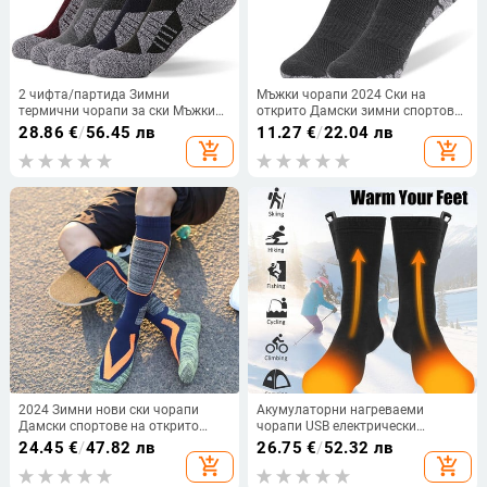
2 чифта/партида Зимни
Мъжки чорапи 2024 Ски на
термични чорапи за ски Мъжки
открито Дамски зимни спортове
чорапи за спорт на открито
Топли термочорапи Сноуборд
28.86
€
/
56.45 лв
11.27
€
/
22.04 лв
Сноуборд Удобни чорапи за
Катерене Туризъм Термочорапи
add_shopping_cart
add_shopping_cart
колоездене Туризъм EU39-47
EU 35-47
2024 Зимни нови ски чорапи
Акумулаторни нагреваеми
Дамски спортове на открито
чорапи USB електрически
Колоездене Сноуборд Чорапи
нагреваеми чорапи Бързо
24.45
€
/
47.82 лв
26.75
€
/
52.32 лв
Мъжки топли дълги тръбни
нагряване Зимни консумативи
add_shopping_cart
add_shopping_cart
абсорбиращи пот чорапи
5V Отопление с постоянна