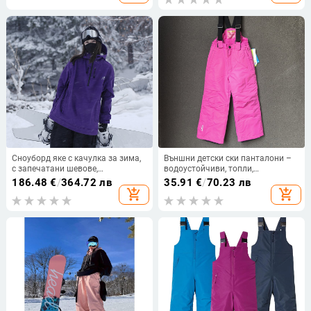
Сноуборд яке с качулка за зима,
Външни детски ски панталони –
с запечатани шевове,
водоустойчиви, топли,
водоустойчиво, ветроустойчиво
издръжливи, пълнеж от памук за
186.48
€
/
364.72 лв
35.91
€
/
70.23 лв
и дишащо външно облекло.
зимата
add_shopping_cart
add_shopping_cart