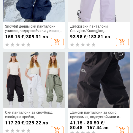
Snowbit деним ски панталони
Детски ски панталони
унисекс, водоустойчиви, дишащи,
Couvgicn/Kuangjian,
ветроустойчиви и
водоустойчиви и топли, пълнител
158.15
€
/
309.31 лв
93.98
€
/
183.81 лв
износоустойчиви, подплатени с
от коприна, подплата 300T
add_shopping_cart
add_shopping_cart
велур
pongee, стил 0308
Ски панталони за сноуборд,
Дамски панталони за ски с
свободна кройка,
презрамки, водоустойчиви и
ветроустойчиви, водоустойчиви,
топли, тесно прилепнали снежни
117.20
€
/
229.22 лв
41.15 - 80.50
€
/
стилни — Бимодал, код 1219,
панталони за сноуборд и
80.48 - 157.44 лв
add_shopping_cart
add_shopping_cart
пускане през 2024 г.
алпийски ски