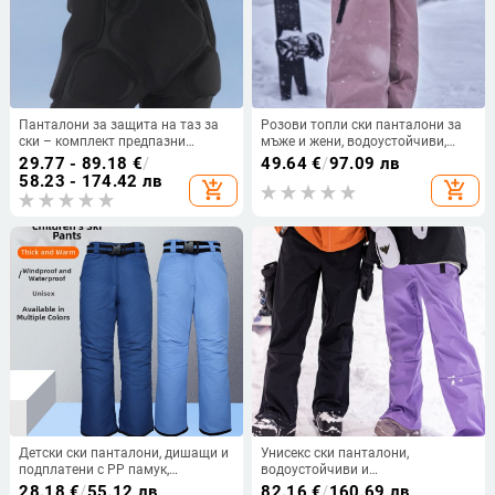
Панталони за защита на таз за
Розови топли ски панталони за
ски – комплект предпазни
мъже и жени, водоустойчиви,
подложки за падания и удари
ветроустойчиви и подплатени с
29.77 - 89.18
€
/
49.64
€
/
97.09 лв
флис
58.23 - 174.42 лв
add_shopping_cart
add_shopping_cart
Детски ски панталони, дишащи и
Унисекс ски панталони,
подплатени с PP памук,
водоустойчиви и
полиестерни влакна, смесени
ветроустойчиви, подплатени с
28.18
€
/
55.12 лв
82.16
€
/
160.69 лв