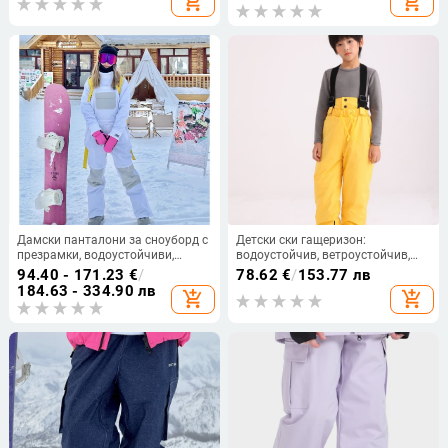
add_shopping_cart
add_shopping_cart
алпинизъм, дамски и мъжки,
свободна кройка
Дамски панталони за сноуборд с
Детски ски гащеризон:
презрамки, водоустойчиви,
водоустойчив, ветроустойчив,
ветроустойчиви и дишащи,
дишащ, топъл
94.40 - 171.23
€
/
78.62
€
/
153.77 лв
топли; комплект яке и суитшърт
184.63 - 334.90 лв
add_shopping_cart
add_shopping_cart
за мъже и жени