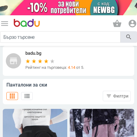
menu
shopping_basket
account_circle
search
badu.bg
store
Рейтинг на търговеца:
4.14
от 5.
Панталони за ски
apps
view_list
filter_list
Филтри