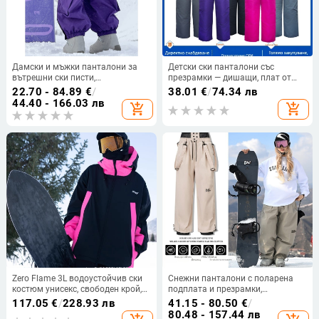
Дамски и мъжки панталони за
Детски ски панталони със
вътрешни ски писти,
презрамки — дишащи, плат от
ветроустойчиви и
полиестерни влакна в химическа
22.70 - 84.89
€
/
38.01
€
/
74.34 лв
водоустойчиви, топли, свободен
смес, пълнител PP памук
44.40 - 166.03 лв
add_shopping_cart
add_shopping_cart
модел, издръжливи; стил за
сноуборд и ски, голям размер.
Zero Flame 3L водоустойчив ски
Снежни панталони с поларена
костюм унисекс, свободен крой,
подплата и презрамки,
зимна изолация с памучен
ветроустойчиви и
117.05
€
/
228.93 лв
41.15 - 80.50
€
/
пълнител
водоустойчиви, за ски и
80.48 - 157.44 лв