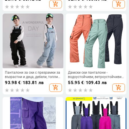
химични влакна (Материал:
полар, свободен крой, външен
add_shopping_cart
add_shopping_cart
полиестерни влакна • Външна
материал 100% полиестер,
материя: полиестерна смес •
пълнеж 100% полиестер, за
Подплата: PP памук • Функция:
планински туризъм
дишащи)
Панталони за ски с презрамки за
Дамски ски панталони -
възрастни и деца, дебели, топли и
водоустойчиви, ветроустойчиви,
водоустойчиви, бели
топли, дишащи, 100% полиестер
93.98
€
/
183.81 лв
55.95
€
/
109.43 лв
add_shopping_cart
add_shopping_cart