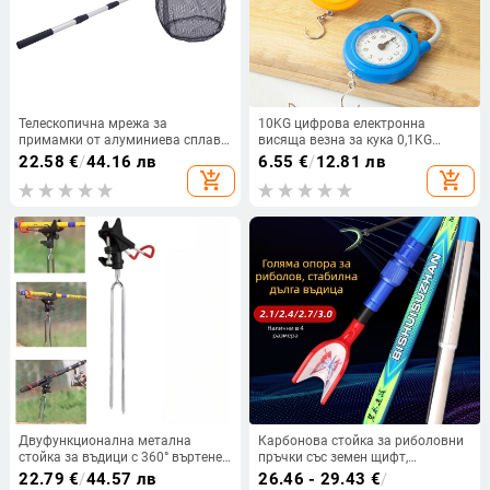
Телескопична мрежа за
10KG цифрова електронна
примамки от алуминиева сплав,
висяща везна за кука 0,1KG
трисекционна мрежа за
риболовна везна Мини джобна
22.58
€
/
44.16 лв
6.55
€
/
12.81 лв
примамки, триъгълна мрежа за
везна Дръжка с кука
add_shopping_cart
add_shopping_cart
сал, риболовна чанта,
Инструменти за риболов на
телескопична сгъваема мрежа за
открито
черпак
Двуфункционална метална
Карбонова стойка за риболовни
стойка за въдици с 360° въртене,
пръчки със земен щифт,
преносима и регулируема със
ултралека, 2,1 м, сгъваема,
22.79
€
/
44.57 лв
26.46 - 29.43
€
/
самозатягащ механизъм
многоосово въртене