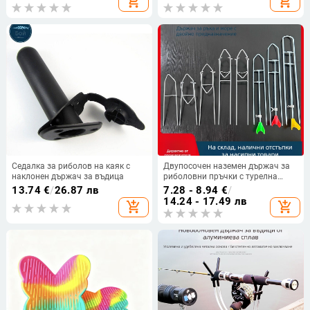
add_shopping_cart
add_shopping_cart
единична въдица за риболовни
сгъваема земна опора
принадлежности
Седалка за риболов на каяк с
Двупосочен наземен държач за
наклонен държач за въдица
риболовни пръчки с турелна
стойка
13.74
€
/
26.87 лв
7.28 - 8.94
€
/
14.24 - 17.49 лв
add_shopping_cart
add_shopping_cart