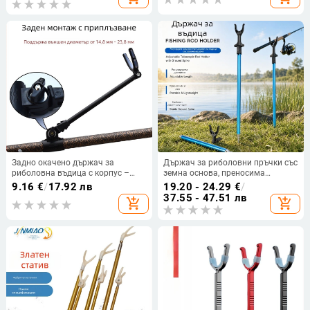
Задно окачено държач за
Държач за риболовни пръчки със
риболовна въдица с корпус –
земна основа, преносима
метален държач
алуминиева стойка, регулируем
9.16
€
/
17.92 лв
19.20 - 24.29
€
/
телескопичен държач за пръчки,
37.55 - 47.51 лв
add_shopping_cart
add_shopping_cart
за риболов в солена вода