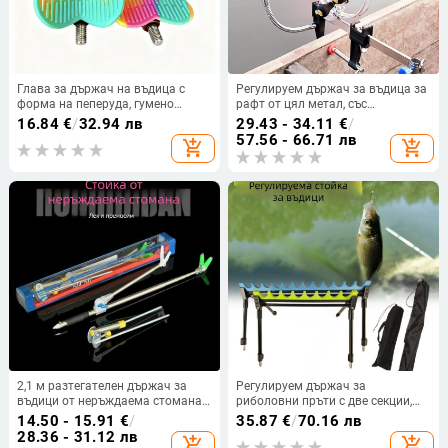
Глава за държач на въдица с
Регулируем държач за въдица за
форма на пеперуда, гумено
рафт от цял метал, със
покритие, автоматично връщане,
многонаправлено въртене и
16.84
€
/
32.94 лв
29.43 - 34.11
€
/
нехлъзгаща, изработена от
сгъваем монтаж, за риболов на
57.56 - 66.71 лв
add_shopping_cart
add_shopping_cart
неръждаема стомана
мост, рафт и море
2,1 м разтегателен държач за
Регулируем държач за
въдици от неръждаема стомана
риболовни пръти с две секции,
– стойка за риболов, двупосочно
телескопичен, с множество дупки,
14.50 - 15.91
€
/
35.87
€
/
70.16 лв
използване
сгъваем, за наземно използване
28.36 - 31.12 лв
add_shopping_cart
add_shopping_cart