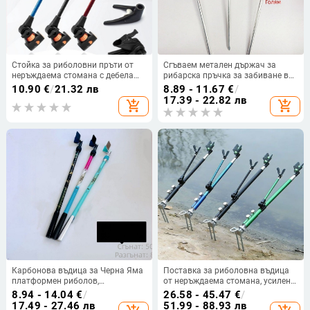
Стойка за риболовни пръти от
Сгъваем метален държач за
неръждаема стомана с дебела
рибарска пръчка за забиване в
основа, телескопична и въртяща
земята, морски риболов
10.90
€
/
21.32 лв
8.89 - 11.67
€
/
се, с цветна антена
17.39 - 22.82 лв
add_shopping_cart
add_shopping_cart
Карбонова въдица за Черна Яма
Поставка за риболовна въдица
платформен риболов,
от неръждаема стомана, усилена,
състезателна пръчка с къса
двуфункционална стойка с
8.94 - 14.04
€
/
26.58 - 45.47
€
/
секция 50–80, turret скоба,
многодирективно въртене и
17.49 - 27.46 лв
51.99 - 88.93 лв