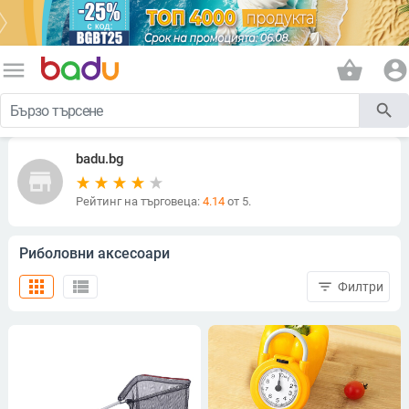
menu
shopping_basket
account_circle
search
badu.bg
store
Рейтинг на търговеца:
4.14
от 5.
Риболовни аксесоари
apps
view_list
filter_list
Филтри