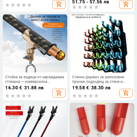
51.75 - 57.56 лв
add_shopping_cart
add_shopping_cart
Стойка за въдици от неръждаема
Стенно държач за риболовни
стомана — универсална
пръчки, подходящ за стени и
мултипосочна държач за
складове
16.30
€
/
31.88 лв
19.58
€
/
38.30 лв
риболовни пръчки
add_shopping_cart
add_shopping_cart