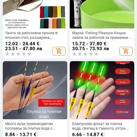
Чанта за риболовни пръчки в
Марка: Fishing Pleasure Нощна
японски стил, разширена,
лампа за риболов за примамки с
памучна материя, с отдел за
магнит, модел Ydsedd-01,
12.02 - 24.44
€
/
15.72 - 37.80
€
/
съхранение и предпазител за
материал: Друг
23.51 - 47.80 лв
30.75 - 73.93 лв
add_shopping_cart
add_shopping_cart
пръчка
Много ярък луминесцентен
Електронен флоат за плитка
поплавък за плитка вода с
вода, светещ в тъмното, ултра-
индикатор за ухапване —
къс, карбоново влакно.
8.84 - 13.71
€
/
6.66 - 14.87
€
/