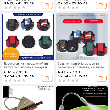
Материал: сплав
пластмаса, произведено в Китай
14.20 - 49.91 лв
27.62 - 29.45 лв
add_shopping_cart
add_shopping_cart
Водоустойчив и прахоустойчив
Защитен калъф за макари за
калъф за риболовна макара и
риболов на примамки, изработен
съхранение на риболовно
от дайвинг плат, устойчив на
6.41 - 7.13
€
/
6.41 - 7.13
€
/
оборудване
изпускане и надраскване
12.54 - 13.95 лв
12.54 - 13.95 лв
add_shopping_cart
add_shopping_cart