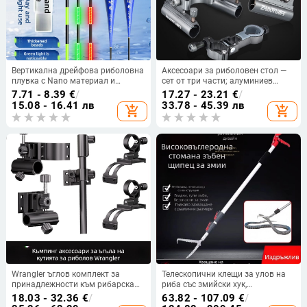
Вертикална дрейфова риболовна
Аксесоари за риболовен стол —
плувка с Nano материал и
сет от три части; алуминиев
светещо електронно осветление
сплав; система за бързо
7.71 - 8.39
€
/
17.27 - 23.21
€
/
освобождаване; туретна стойка;
15.08 - 16.41 лв
33.78 - 45.39 лв
add_shopping_cart
add_shopping_cart
тава за примамки
Wrangler ъглов комплект за
Телескопични клещи за улов на
принадлежности към рибарска
риба със змийски хук,
кутия, три части, от алуминиево-
алуминиева сплав, Silver
18.03 - 32.36
€
/
63.82 - 107.09
€
/
магнезиева сплав
Rhinoceros