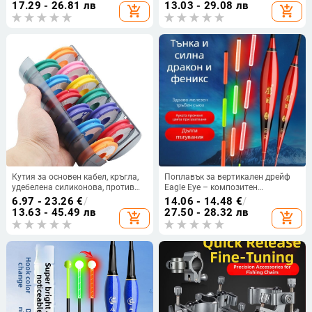
електронен поплавък за караси
17.29 - 26.81 лв
13.03 - 29.08 лв
add_shopping_cart
add_shopping_cart
ден-нощен риболов
Кутия за основен кабел, кръгла,
Поплавък за вертикален дрейф
удебелена силиконова, против
Eagle Eye – композитен
падане, износоустойчива,
материал, светещ дневно-нощен
6.97 - 23.26
€
/
14.06 - 14.48
€
/
радужна ос за навиване,
поплавък за карпови риби
13.63 - 45.49 лв
27.50 - 28.32 лв
add_shopping_cart
add_shopping_cart
мултифункционална шпула