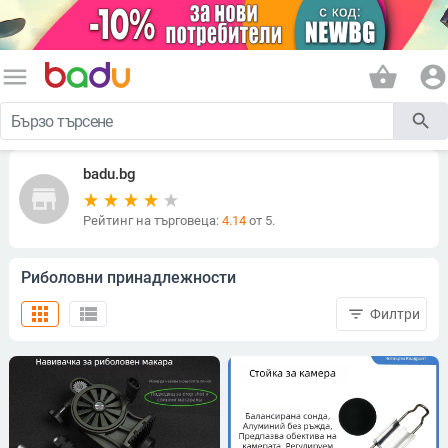
menu
shopping_basket
account_circle
search
badu.bg
store
Рейтинг на търговеца:
4.14
от 5.
Риболовни принадлежности
apps
view_list
filter_list
Филтри