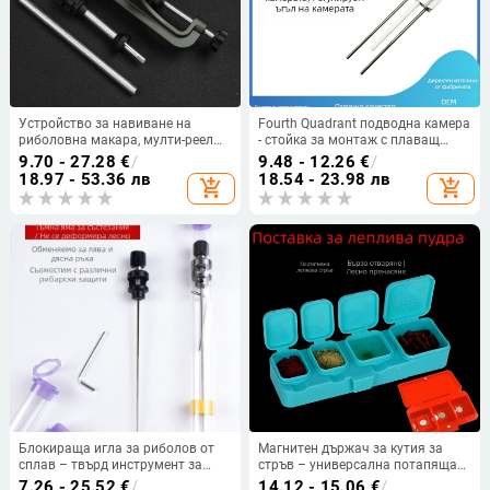
Устройство за навиване на
Fourth Quadrant подводна камера
риболовна макара, мулти-реел
- стойка за монтаж с плаващ
полуавтоматично навиване,
дисплей за балансиране
9.70 - 27.28
€
/
9.48 - 12.26
€
/
модел Online device, материал:
18.97 - 53.36 лв
18.54 - 23.98 лв
add_shopping_cart
add_shopping_cart
найлон
Блокираща игла за риболов от
Магнитен държач за кутия за
сплав – твърд инструмент за
стръв – универсална потапяща
разкачване; Марка: Fishing reiki;
кутия за риболовни куки,
7.26 - 25.52
€
/
14.12 - 15.06
€
/