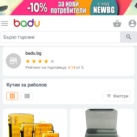
menu
shopping_basket
account_circle
search
badu.bg
store
Рейтинг на търговеца:
4.14
от 5.
Кутии за риболов
apps
view_list
filter_list
Филтри