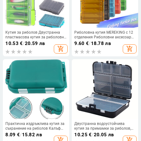
Кутия за риболов Двустранна
Риболовна кутия MEREKING с 12
пластмасова кутия за риболовни
отделения Риболовни аксесоари
принадлежности U-образна 6
Кутии за куки за примамки
10.53
€
/
20.59 лв
9.60
€
/
18.78 лв
отделения Кука за примамка
Двустранна кутия за риболовни
add_shopping_cart
add_shopping_cart
Многофункционални кутии за
принадлежности с висока якост
съхранение
Практична издръжлива кутия за
Двустранна водоустойчива
съхранение на риболов Калъф
кутия за примамки за риболов,
Отделения Контейнер Хобита
многофункционална кутия за
8.09
€
/
15.82 лв
10.25
€
/
20.05 лв
Органайзер Приспособления
съхранение на аксесоари за
add_shopping_cart
add_shopping_cart