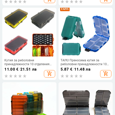
Водоустойчив 9,9*6,5*3 см
риболов Риболовни
принадлежности
Кутия за риболовни
TAIYU Преносима кутия за
принадлежности 10 отделения
риболовни принадлежности 10
Риболовни аксесоари Калъф за
отделения Мини калъф за
11.00
€
/
21.51 лв
5.87
€
/
11.48 лв
съхранение на куки за примамки
съхранение Аксесоари за
add_shopping_cart
add_shopping_cart
Двустранни кутии за риболовни
шаранска риболовна кука
инструменти Организатор
Примамка SpoonBait Tool Кутия
за съхранение