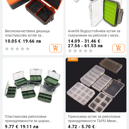
Висококачествена дишаща
Aventik Водоустойчива кутия за
пластмасова кутия за
съхранение на риболов с муха
съхранение на жива стръв за
Двустранна силиконова вложка
10.05
€
/
19.66 лв
14.09 - 31.46
€
/
риболов Земен червей
Кутии за принадлежности Куки
27.56 - 61.53 лв
add_shopping_cart
add_shopping_cart
Bloodworms Контейнер за стръв
за риболов Примамки Файлове
Кутия за риболовни аксесоари
Кутия за съхранение на стръв
Пластмасови риболовни
Преносима кутия за риболовни
принадлежности за шаран
принадлежности TAIYU Мини
Отделена малка кутия Монтаж и
калъф за съхранение на джиг
9.77
€
/
19.11 лв
4.72 - 5.70
€
/