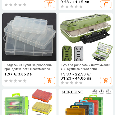
кутия за съхранение Органайзер
примамка Лъжица Стръв Кука
9.23 - 11.15 лв
add_shopping_cart
add_shopping_cart
Контейнер Отделения Кутия
Инструмент Аксесоари Шаран
Инструменти за риболов на
Кутия органайзер за риболов на
стръв
муха
5 отделения Кутия за риболовни
Кутия за риболовни инструменти
принадлежности Пластмасова
ABS Кутия за риболовни
водоустойчива риболовна
принадлежности Куки за рибна
1.97
€
/
3.85 лв
15.97 - 22.53
€
/
екипировка Мека кука за
стръв Примамка Калъф за
31.23 - 44.06 лв
add_shopping_cart
add_shopping_cart
примамка за риба Калъф за
съхранение Органайзер
съхранение на стръв Органайзер
Контейнер Водоустойчиви
Контейнер
риболовни аксесоари