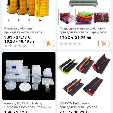
Кутия за риболовни
Преносима кутия за риболовни
принадлежности Кутия за
принадлежности за шаран, тава,
съхранение на аксесоари
органайзер, мъниста за риболов,
9.83 - 24.79
€
/
11.22
€
/
21.94 лв
Двустранна кука за примамка за
аксесоари, подслон за лед, бас за
19.23 - 48.49 лв
add_shopping_cart
add_shopping_cart
стръв Водоустойчиви кутии за
солена вода, комплект
органайзер за риболовни
сладководна кутия
принадлежности за стръв
elenxs 8/10/15 Grid Fishing
32/45CM Риболовни
Прозрачна кутия за съхранение
принадлежности Кутия за
Прозрачен органайзер за рибна
примамка Куки с голям
1.46 - 9.12
€
/
27.57 - 30.29
€
/