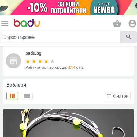
menu
shopping_basket
account_circle
search
badu.bg
store
Рейтинг на търговеца:
4.14
от 5.
Воблери
apps
view_list
filter_list
Филтри