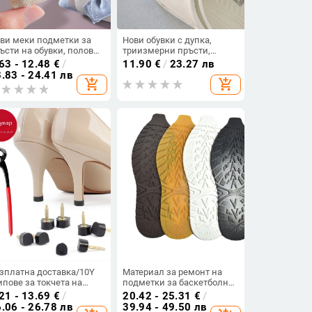
ви меки подметки за
Нови обувки с дупка,
ъсти на обувки, половин
триизмерни пръсти,
змер, за високи токчета,
забавни, креативни,
63 - 12.48
€
/
11.90
€
/
23.27 лв
маляване на размера
„Направи си сам“,
.83 - 24.41 лв
add_shopping_cart
add_shopping_cart
 обувките, против болка,
подвижни, кръстосани,
отивоплъзгащи,
висококачествени гумени
местване на пръстите
аксесоари, катарама за
 предната част на
обувки
ъпалото
зплатна доставка/10Y
Материал за ремонт на
пове за токчета на
подметки за баскетболни
увки B1P35-Fanyi Обувки
обувки, ремонт на
21 - 13.69
€
/
20.42 - 25.31
€
/
висок ток Ремонт на
подметки, говеждо
.06 - 26.78 лв
39.94 - 49.50 лв