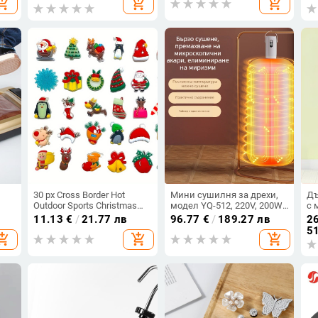
opping_cart
add_shopping_cart
add_shopping_cart
маратонки
размери обувки, подходящ
то
за 2-годишни
Ак
30 px Cross Border Hot
Мини сушилня за дрехи,
Дъ
Outdoor Sports Christmas
модел YQ-512, 220V, 200W,
с 
PVC Soft Cartoon Dupe
300Hz
дъ
11.13
€
/
21.77 лв
96.77
€
/
189.27 лв
26
а
Shoes Fluorescent Shoes
ко
51
opping_cart
add_shopping_cart
add_shopping_cart
Flower DIY Accessories
мо
и