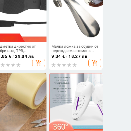
дметка директно от
Малка ложка за обувки от
бриката, TPR,
неръждаема стомана,
плъзгаща се, устойчива
инструмент за повдигане
4.85
€
/
29.04 лв
9.34
€
/
18.27 лв
 износване, 33-43 ярда,
на обувки, метален
add_shopping_cart
add_shopping_cart
же да се направи TPU
повдигач за обувки 14,5 см