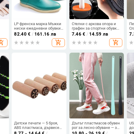
LP френска марка Мъжки
Стелки с аркова опора и
Пе
ниски ежедневни обувки
графен за спортни обувки,
Cr
– лофери с кръгъл нос,
за стабилна аркова
DI
82.40
€
/
161.16 лв
7.46
€
/
14.59 лв
7
мокасин стил, модел 2019
подкрепа и комфорт,
ак
opping_cart
add_shopping_cart
add_shopping_cart
усещане като облак,
против миризма, висока
еластичност,
ударопоглъщане, дишащи
и попиване на пот
Детски печати — 5 броя,
Дълъг пластмасов обувен
US
ABS пластмаса, дървесен
рог за лесно обуване — за
до
текстурен дизайн
възрастни, бременни и
та
8.77 - 14.64
€
/
10.80 - 26.19
€
/
2