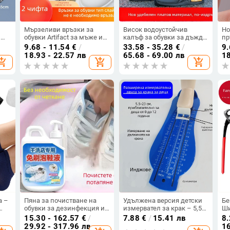
Мързеливи връзки за
Висок водоустойчив
Но
,
обувки Artifact за мъже и
калъф за обувки за дъжд
пр
а
жени, малки бели обувки,
от плетен плат, нов
ра
9.68 - 11.54
€
/
33.58 - 35.28
€
/
9.
детски, хлабави, черно-
вграден каишка,
на
18.93 - 22.57 лв
65.68 - 69.00 лв
18
opping_cart
add_shopping_cart
add_shopping_cart
бели, плоски, с катарама
водоустойчив калъф за
на
,
за връзки за обувки без
обувки за мотоциклет за
пр
връзки
мъже и жени
за
пер
на
а
ст
а –
Пяна за почистване на
Удължена версия детски
Бе
обувки за дезинфекция и
измервател за крак – 5,5–
Ши
л
избелване — без четка,
23 см, измервания в
об
15.30 - 162.57
€
/
7.88
€
/
15.41 лв
8.
подходяща за мрежести
инчове и сантиметри, UK
с 
29.92 - 317.96 лв
16