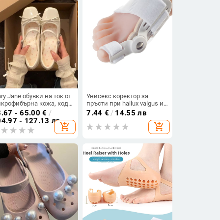
ry Jane обувки на ток от
Унисекс коректор за
крофибърна кожа, код
пръсти при hallux valgus и
10243848, стил Sweet
отклонение на малкия
.67 - 65.00
€
/
7.44
€
/
14.55 лв
ademic
пръст, модел Y236,
4.97 - 127.13 лв
add_shopping_cart
add_shopping_cart
единична тънка секция