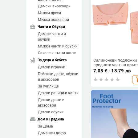
Дамски аксесоари
Мъжки дрехи
Мъжки аксесоари
business_center
Чанти и Обувки
Дамски чанти и
обувки
Мъжки чанти и обувки
Сакове и пътни чанти
child_friendly
За деца и бебета
Силиконови подложки 
предната част на пръс
Детски играчки
за балетни pointe обувк
7.05
€
/
13.79 лв
Бебешки дрехи, обувки
защита срещу триене и
add_sh
омекотяване на стъпал
и аксесоари
За училище
Детски раници и чанти
Детски дрехи и
аксесоари
Детски обувки
weekend
Дом и Градина
За Дома
Домашен декор