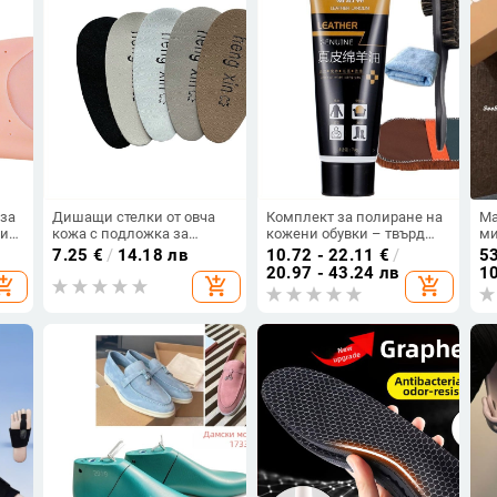
за
Дишащи стелки от овча
Комплект за полиране на
Ma
тите
кожа с подложка за
кожени обувки – твърд
ми
и,
петата, антихлъзгащи,
полир, поддържащо
10
7.25
€
/
14.18 лв
10.72 - 22.11
€
/
53
половин размер подложка
масло и набор от четки за
Ac
20.97 - 43.24 лв
10
opping_cart
add_shopping_cart
add_shopping_cart
ото
и кожен етикет,
почистване
персонализируем размер