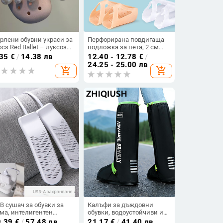
рлени обувни украси за
Перфорирана повдигаща
ocs Red Ballet – луксозни
подложка за пета, 2 см
Y декоративни
или 3 см, интегрирана
.35
€
/
14.38 лв
12.40 - 12.78
€
/
сесоари на едро
силиконова подложка за
24.25 - 25.00 лв
add_shopping_cart
add_shopping_cart
пета, лесно поставяне,
бионичен дизайн
B сушач за обувки за
Калъфи за дъждовни
ма, интелигентен
обувки, водоустойчиви и
ймер, дезодорираща
антихлъзгващи, за мъже и
9.39
€
/
57.48 лв
21.17
€
/
41.40 лв