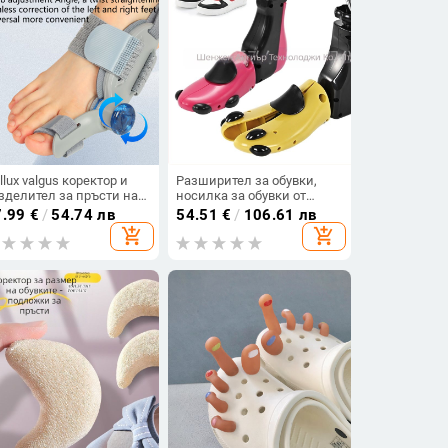
llux valgus коректор и
Разширител за обувки,
зделител за пръсти на
носилка за обувки от
аката, модел 006
сандалово дърво, високи
7.99
€
/
54.74 лв
54.51
€
/
106.61 лв
ботуши, разширител за
add_shopping_cart
add_shopping_cart
мъже и жени,
универсален, регулируем