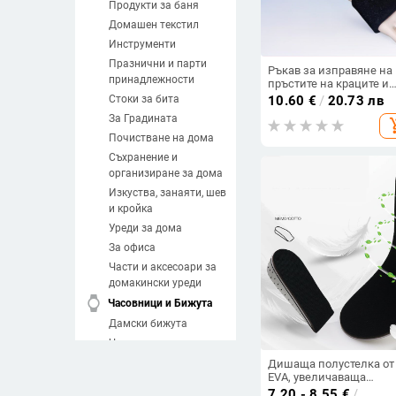
Продукти за баня
Домашен текстил
Инструменти
Празнични и парти
Ръкав за изправяне на
принадлежности
пръстите на краците и
лента за изправяне
Стоки за бита
10.60
€
/
20.73 лв
За Градината
add_sh
Почистване на дома
Съхранение и
организиране за дома
Изкуства, занаяти, шев
и кройка
Уреди за дома
За офиса
Части и аксесоари за
домакински уреди
watch
Часовници и Бижута
Дамски бижута
Часовници
Мъжки бижута
Дишаща полустелка от
EVA, увеличаваща
Направи си сам
височината, удобна за
7.20 - 8.55
€
/