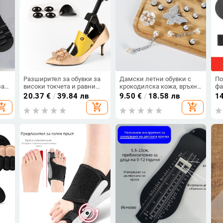
Разширител за обувки за
Дамски летни обувки с
По
за
високи токчета и равни
крокодилска кожа, връхни
фа
обувки, подходящ за мъже
дрехи „Направи си сам“,
не
20.37
€
/
39.84 лв
9.50
€
/
18.58 лв
1
ки,
и жени, разширяем и
модни, с цвете пеперуда и
на
opping_cart
add_shopping_cart
add_shopping_cart
регулируем за множество
метална верижка, нови
мо
размери
ежедневни обувки с
катарама от цвете