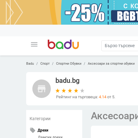
menu
Badu
Спорт
Спортни Обувки
Аксесоари за спортни обувки
badu.bg
store
Рейтинг на търговеца:
4.14
от 5.
Аксесоари
Категории
local_offer
Дрехи
Дамски дрехи