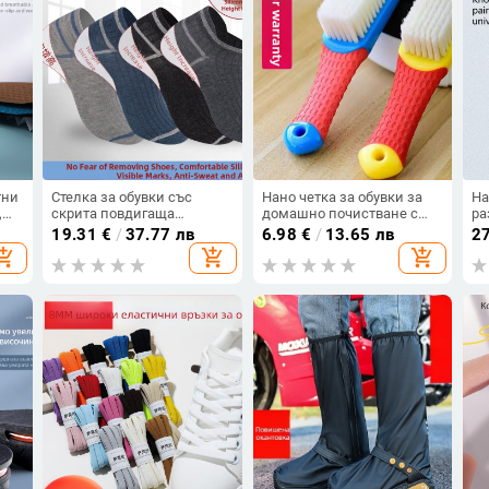
тни
Стелка за обувки със
Нано четка за обувки за
Ha
,
скрита повдигаща
домашно почистване с
ра
,
височина, силиконов
меки и твърди четина,
кр
19.31
€
/
37.77 лв
6.98
€
/
13.65 лв
2
ки,
дезодориращ слой,
инструмент за почистване
opping_cart
add_shopping_cart
add_shopping_cart
чни,
попиване на пот, мека
на бели обувки
л и
подметка и
ударопоглъщане