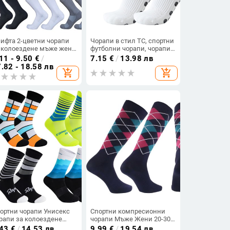
чифта 2-цветни чорапи
Чорапи в стил TC, спортни
 колоездене мъже жени
футболни чорапи, чорапи
с средна дължина,
против хлъзгане с лепило
11 - 9.50
€
/
7.15
€
/
13.98 лв
дходящи за състезания
за подметки, мъжки
.82 - 18.58 лв
add_shopping_cart
add_shopping_cart
орт колоездене
чорапи с удебелени
гистрали велосипеди
хавлиени долнища,
футболни чорапи със
средна тръба
ортни чорапи Унисекс
Спортни компресионни
рапи за колоездене
чорапи Мъже Жени 20-30
жки чорапи за спорт на
Mmhg Най-добрите чорапи
.43
€
/
14.53 лв
9.99
€
/
19.54 лв