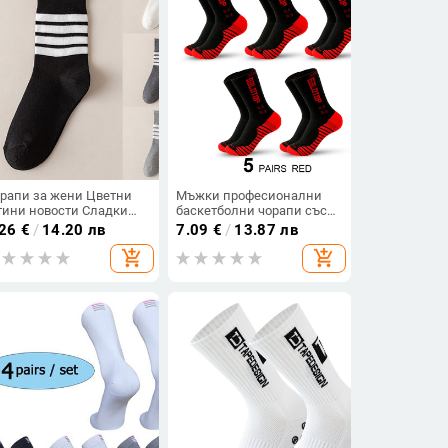
рапи за жени Цветни
Мъжки професионални
тини новости Сладки
баскетболни чорапи със
кли Чорапи Унисекс
средна тръба, истински
.26
€
/
14.20 лв
7.09
€
/
13.87 лв
лежански тенис
мъжки спортни чорапи,
add_shopping_cart
add_shopping_cart
рапогащник на цветни
дълги чорапи,
йета
абсорбиращи потта и
дезодориращи чорапи за
бадминтон