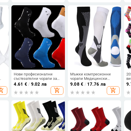
re
Размер 7-12
кр
те
Нови професионални
Мъжки компресионни
20
състезателни чорапи за
чорапи Медицински
ви
и
колоездене спортни
чорапи за кърмачки
пр
4.61
€
/
9.02 лв
9.08
€
/
17.76 лв
9
чорапи Дишащи чорапи за
Бързосъхнещи
мъ
opping_cart
add_shopping_cart
add_shopping_cart
и
колоездене на открито
Колоездене на открито
ве
Трекинг Футболни
ве
Дишащи Спортни чорапи
Д
за възрастни
ве
Сп
съ