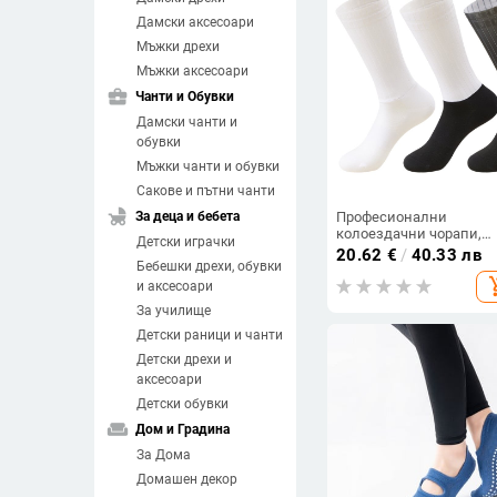
Дамски аксесоари
Мъжки дрехи
Мъжки аксесоари
business_center
Чанти и Обувки
Дамски чанти и
обувки
Мъжки чанти и обувки
Сакове и пътни чанти
child_friendly
За деца и бебета
Професионални
колоездачни чорапи,
Детски играчки
мъжки пневматични
20.62
€
/
40.33 лв
Бебешки дрехи, обувки
чорапи, чорапи под
add_sh
налягане, неплъзгащи 
и аксесоари
силиконови чорапи, бе
За училище
чорапи, чорапи за
шосейно колоездене н
Детски раници и чанти
открито
Детски дрехи и
аксесоари
Детски обувки
weekend
Дом и Градина
За Дома
Домашен декор