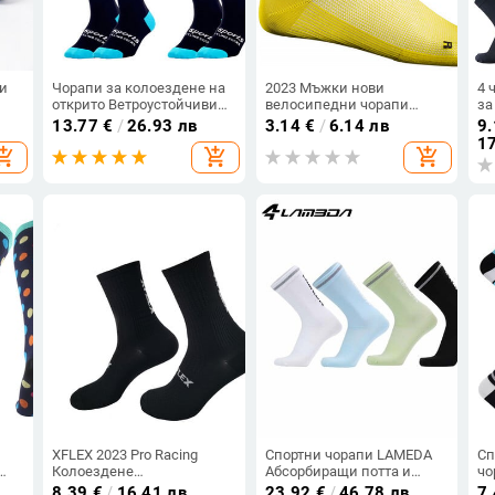
и
Чорапи за колоездене на
2023 Мъжки нови
4 
открито Ветроустойчиви
велосипедни чорапи
за
за
Coolmax Warm Weather Tall
Спортни чорапи за
съ
13.77
€
/
26.93 лв
3.14
€
/
6.14 лв
9.
пи
Socks Crazy Basketball
монтиране на открито за
по
17
opping_cart
add_shopping_cart
add_shopping_cart
с
Running Athletic Defeet
шосейни велосипедни
сп
Sport Socks
чорапи Чорапи за бягане
ма
XFLEX 2023 Pro Racing
Спортни чорапи LAMEDA
Сп
Колоездене
Абсорбиращи потта и
чо
компресионни чорапи
дишащи чорапи за
Мъ
8.39
€
/
16.41 лв
23.92
€
/
46.78 лв
7