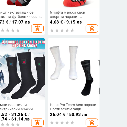
чифт нехлъзгащи се
6 чифта мъжки къси
пилни футболни чорапи
спортни чорапи -
, баскетболни чорапи,
влагоотвеждащи,
.73
€
/
17.07 лв
4.68
€
/
9.15 лв
рапи за йога, спортни
дишащи, всесезонни
add_shopping_cart
add_shopping_cart
рапи, чорапи за спорт на
спортни чорапи
крито
мни еластични
Нови Pro Team Aero чорапи
ектрически мъжки
Противохлъзгащи
мски нагревателни
силиконови чорапи за
.52 - 31.26
€
/
26.04
€
/
50.93 лв
ектрически чорапи
колоездене Мъжки
.74 - 61.14 лв
add_shopping_cart
add_shopping_cart
шащо зареждане
велосипедни спортни
отив настинка Топли
чорапи за бягане с