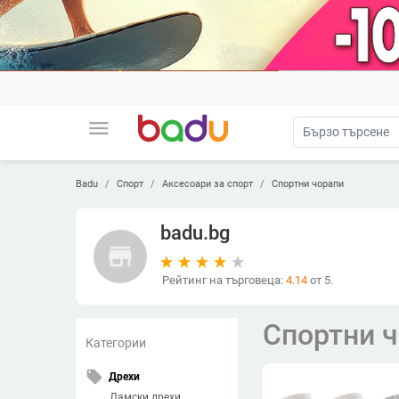
menu
Badu
Спорт
Аксесоари за спорт
Спортни чорапи
badu.bg
store
Рейтинг на търговеца:
4.14
от 5.
Спортни 
Категории
local_offer
Дрехи
Дамски дрехи