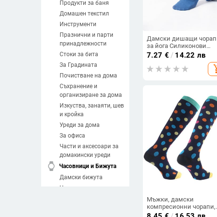
Продукти за баня
Домашен текстил
Инструменти
Празнични и парти
Дамски дишащи чорап
принадлежности
за йога Силиконови
неплъзгащи се чорапи 
Стоки за бита
7.27
€
/
14.22 лв
пилатес Памучни чора
За Градината
add_sh
без гръб Дамски фитне
танци Балет Спортни
Почистване на дома
чорапи Чехли
Съхранение и
организиране за дома
Изкуства, занаяти, шев
и кройка
Уреди за дома
За офиса
Части и аксесоари за
домакински уреди
watch
Часовници и Бижута
Дамски бижута
Часовници
Мъжки бижута
Мъжки, дамски
компресионни чорапи,
Направи си сам
подходящи за спортни
8.45
€
/
16.53 лв