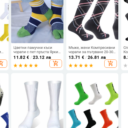
а
Цветни памучни къси
Мъже, жени Компресивни
Сп
и
чорапи с пет пръста Ярки
чорапи за пътуване 20-30
Ко
цветни райета Улична
mmhg, подходящи за
бя
11.82
€
/
23.12 лв
13.71
€
/
26.81 лв
8
мода Млади ежедневни
медицински разширени
Мъ
opping_cart
add_shopping_cart
add_shopping_cart
Harajuku Happy Смешни
вени, облекчаване на
Ве
чорапи с пръсти
болка в краката, оток,
диабет, маратонски
чорапи