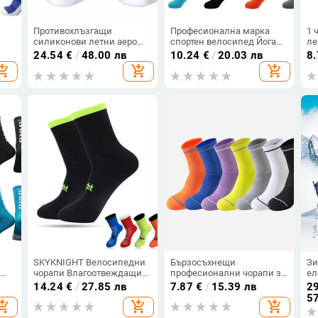
Противохлъзгащи
Професионална марка
1 
силиконови летни аеро
спортен велосипед Йога
ле
е
чорапи Whiteline
баскетболни чорапи
WN
24.54
€
/
48.00 лв
10.24
€
/
20.03 лв
8
 за
Велосипедни чорапи
дишащи чорапи за
чо
opping_cart
add_shopping_cart
add_shopping_cart
44
Мъжки велосипедни
шосейно колоездене
чо
спортни велосипедни
състезание велосипед
от
чорапи Calcetines Ciclismo
SKYKNIGHT Велосипедни
Бързосъхнещи
Зи
и
чорапи Влагоотвеждащи
професионални чорапи за
ел
велосипедни чорапи
бягане, абсорбиращи
да
14.24
€
/
27.85 лв
7.87
€
/
15.39 лв
29
и
Мъже, Дами Спорт,
потта и миризмата,
ел
57
opping_cart
add_shopping_cart
add_shopping_cart
а
Фитнес, Бягане, Фитнес,
против хлъзгане,
Ди
Тренировъчни чорапи
удебелена средна тръба
пр