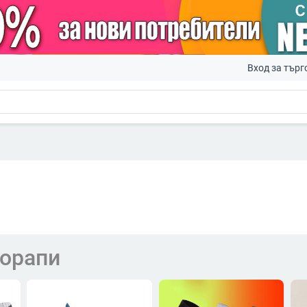
Вход за търг
чорапи