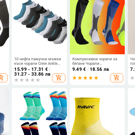
10 чифта памучни мъжки
Компресивни чорапи за
Чо
къси чорапи Crew Ankle
бягане Чорапи
го
Висококачествени
Велосипедни чорапи за
ро
15.99 - 17.31
€
/
9.49
€
/
18.56 лв
7
дишащи мрежести
колоездене за мъже
Ко
31.27 - 33.86 лв
opping_cart
add_shopping_cart
add_shopping_cart
се
спортни ежедневни
Компресивни чорапи
чо
ли
дамски летни ниско
Медицински чорапи за
ра
изрязани тънки чорапи за
кърмене До коляното 30
а
мъже
mmHg