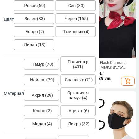
Розов (59)
Син (80)
Зелен (33)
Черен (155)
Цвят
Бордо (2)
Тъмносин (4)
Лилав (13)
Полиестер
Лятна ледена копринена маска
Копринен шал Flash Diamond
Памук (70)
(401)
за жени, дишаща слънцезащитна
Елегантен шал Малък дълъг
маска, тънка, бързосъхнеща, за
интернет знаменитост Същият
8.12 - 9.61
€
/
7.16 - 8.84
€
/
спорт на открито, фитнес, мъжка
стил Универсален летен тънък
15.88 - 18.80 лв
14.00 - 17.29 лв
Найлон (79)
Спандекс (71)
add_shopping_cart
add_shopping_cart
маска за риболов и колоездене
тесен шал Слънцезащитен шал
за врата за жени
Органичен
Материал
Акрил (29)
памук (4)
Коноп (2)
Ацетат (6)
Модал (4)
Ликра (32)