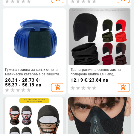
маска за уши, стил за двойки
на ушите
Гумена гривна за кон, вълнена
Трансгранична есенно-зимна
магическа катарама за защита
поларена шапка Lei Feng,
на подкова, комплект от две
комбинирана с велосипед,
28.31 - 28.73
€
/
12.19
€
/
23.84 лв
части за лява и дясна част
колоездене, удебелена кадифена
55.37 - 56.19 лв
add_shopping_cart
add_shopping_cart
Ac7045
шапка, устойчива на студ,
защита на ушите