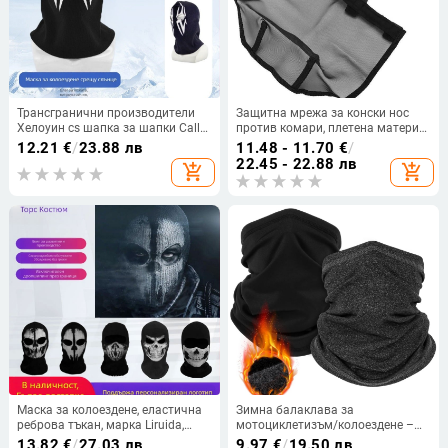
Трансгранични производители
Защитна мрежа за конски нос
Хелоуин cs шапка за шапки Call
против комари, плетена материя,
of Duty Personality Ghost,
защита от прах, регулируема
12.21
€
/
23.88 лв
11.48 - 11.70
€
/
ветроустойчива топла маска за
лента, лятна употреба
22.45 - 22.88 лв
add_shopping_cart
add_shopping_cart
езда
Маска за колоездене, еластична
Зимна балаклава за
реброва тъкан, марка Liruida,
мотоциклетизъм/колоездене –
унисекс, без персонализация
унисекс, полиестер, плюшено
13.82
€
/
27.03 лв
9.97
€
/
19.50 лв