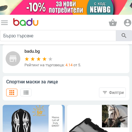
menu
shopping_basket
account_circle
search
badu.bg
store
Рейтинг на търговеца:
4.14
от 5.
Спортни маски за лице
apps
view_list
filter_list
Филтри