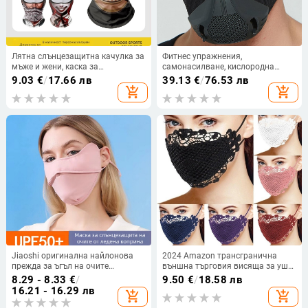
Лятна слънцезащитна качулка за
Фитнес упражнения,
мъже и жени, каска за
самонасилване, кислородна
мотоциклет на открито,
резистентна маска за
9.03
€
/
17.66 лв
39.13
€
/
76.53 лв
подплатена качулка, забавна
тренировки, кислороден контрол,
add_shopping_cart
add_shopping_cart
маска за лице Facekini за
самонасилване, симулация на
риболов
бягане, плато хипоксия,
тренировъчна маска
Jiaoshi оригинална найлонова
2024 Amazon трансгранична
прежда за ъгъл на очите
външна търговия висяща за уши
слънцезащитен сенник маска за
водоразтворима сандвич маска
8.29 - 8.33
€
/
9.50
€
/
18.58 лв
жени дишаща ледена коприна
против прах дантелена маска
16.21 - 16.29 лв
add_shopping_cart
add_shopping_cart
анти-ултравиолетова езда
триизмерна слънцезащитен