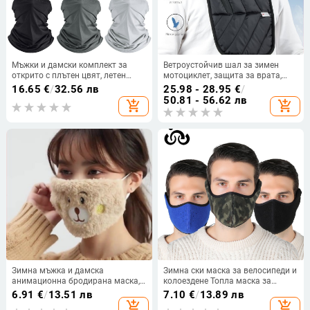
Мъжки и дамски комплект за
Ветроустойчив шал за зимен
открито с плътен цвят, летен
мотоциклет, защита за врата,
слънцезащитен крем, качулка от
студоустойчив, за гръдния кош с
16.65
€
/
32.56 лв
25.98 - 28.95
€
/
ледена коприна, риболов на
поларена подплата, за спорт на
50.81 - 56.62 лв
add_shopping_cart
add_shopping_cart
открито, магическа кърпа за
открито, за ски, затоплящ ръкав
лице, удобна и дишаща
за врата
Зимна мъжка и дамска
Зимна ски маска за велосипеди и
анимационна бродирана маска,
колоездене Топла маска за
сладка мечешка шапка, плюшена
колоездене с качулка,
6.91
€
/
13.51 лв
7.10
€
/
13.89 лв
зимна топла, студоустойчива
ветроустойчива маска за защита
add_shopping_cart
add_shopping_cart