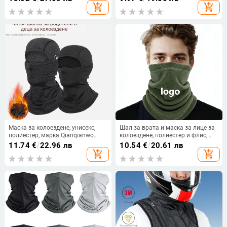
вътрешно покритие,
add_shopping_cart
add_shopping_cart
ветроустойчива
Маска за колоездене, унисекс,
Шал за врата и маска за лице за
полиестер, марка Qianqianwo
колоездене, полиестер и флис,
(Полиестер; Марка: Qianqianwo;
унисекс, персонализирано лого
11.74
€
/
22.96 лв
10.54
€
/
20.61 лв
Унисекс)
add_shopping_cart
add_shopping_cart