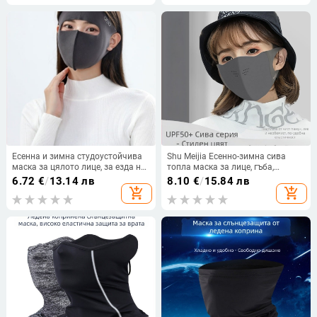
сенник маска
Есенна и зимна студоустойчива
Shu Meijia Есенно-зимна сива
маска за цялото лице, за езда на
топла маска за лице, гъба,
открито, ветроустойчива,
прахоустойчива, дишаща,
6.72
€
/
13.14 лв
8.10
€
/
15.84 лв
дишаща, еднокомпонентна маска
защита за очите, UV защита, 3D
add_shopping_cart
add_shopping_cart
за цялото лице, лице Gini
праща се