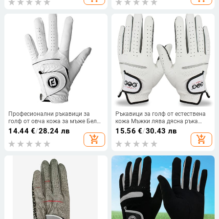
устойчиви на износване
ръкавици за съпрузи на мъже,
подарък, професионални
Професионални ръкавици за
Ръкавици за голф от естествена
голф от овча кожа за мъже Бели
кожа Мъжки лява дясна ръка
и черни ръкавици Удебеляване
Меки дишащи ръкавици за голф
14.44
€
/
28.24 лв
15.56
€
/
30.43 лв
на дланта Подарък за играч на
от чиста овча кожа Аксесоари за
add_shopping_cart
add_shopping_cart
голф Меки дишащи
голф