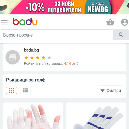
menu
shopping_basket
account_circle
search
badu.bg
store
Рейтинг на търговеца:
4.14
от 5.
Ръкавици за голф
apps
view_list
filter_list
Филтри