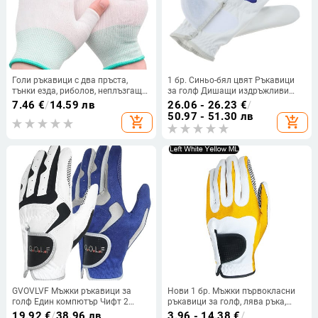
Голи ръкавици с два пръста,
1 бр. Синьо-бял цвят Ръкавици
тънки езда, риболов, неплъзгащ
за голф Дишащи издръжливи
се сензорен екран, половин
премиум материали Спортни
7.46
€
/
14.59 лв
26.06 - 26.23
€
/
пръст, мъже и жени, пролет и
ръкавици за голф за мъже
50.97 - 51.30 лв
add_shopping_cart
add_shopping_cart
лято, защита от слънце
Консумативи за голф с лява ръка
GVOVLVF Мъжки ръкавици за
Нови 1 бр. Мъжки първокласни
голф Един компютър Чифт 2
ръкавици за голф, лява ръка,
цветови опции Подобрена
дясна ръка, дишащи ръкавици за
19.92
€
/
38.96 лв
3.96 - 14.38
€
/