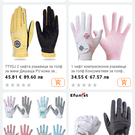
TTYGJ 2 чифта ръкавици за голф
1 чифт компресионни ръкавици
за жени Дишаща PU кожа за
за голф Консумативи за голф
голф с неплъзгащи се частици
Ръкавици за голф Абсорбция на
45.81
€
/
89.60 лв
34.55
€
/
67.57 лв
Спортно облекло на открито
потта Без миризма Стабилна
add_shopping_cart
add_shopping_cart
Аксесоар за голф
компресионна ръкавица за голф