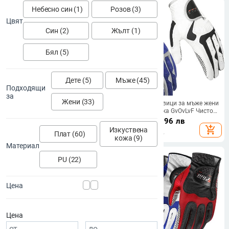
Небесно син (1)
Розов (3)
Цвят
Син (2)
Жълт (1)
Бял (5)
Дете (5)
Мъже (45)
Подходящи
за
Жени (33)
1 бр. Ръкавици за голф PU
1бр голф ръкавици за мъже жени
кожени супереластични
лява дясна ръка GvOvLvF Чисто
магически ръкавици 2 цвята
нов плат ликра спортни
12.59
€
/
24.62 лв
19.92
€
/
38.96 лв
Синьо Червени За мъже Ученик
ръкавици двойка голфър
add_shopping_cart
add_shopping_cart
Изкуствена
Плат (60)
Джентълмен За Игра Топка нови
подарък синьо бяло
кожа (9)
Материал
PU (22)
Цена
Цена
-