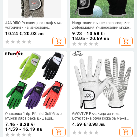
JANDIRO Ръкавици за голф мъже
Издръжлив външен аксесоар без
устойчиви на износване
деформация Универсални мъже
противоплъзгащи дишащи,
използват голф ръкавица за
10.24
€
/
20.03 лв
9.23 - 10.58
€
/
вносни тъкани особено удобни
спортни голф ръкавици голф
18.05 - 20.69 лв
add_shopping_cart
add_shopping_cart
четири сезона
ръкавици
Опаковка 1 бр. Efunist Golf Glove
GVOVLVF Ръкавица за голф
Мъжки лява ръка Дишащи
Естествена овча кожа за мъже
зелени 3D Performance Mesh
Бяла дишаща ръкавица за
7.46 - 8.28
€
/
4.59
€
/
8.98 лв
Неплъзгащи се микрофибърни
голфър Противоплъзгаща се
14.59 - 16.19 лв
add_shopping_cart
add_shopping_cart
ръкавици за голф Мъжки мъжки
мека и удобна