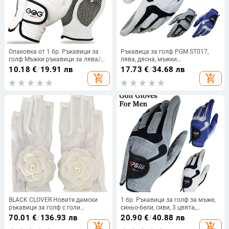
Опаковка от 1 бр. Ръкавици за
Ръкавица за голф PGM ST017,
голф Мъжки ръкавици за лява/
лява, дясна, мъжки
дясна ръка Мека дишаща чиста
микрофибърни дишащи
10.18
€
/
19.91 лв
17.73
€
/
34.68 лв
овча кожа с противоплъзгащи
ръкавици за тренировка с
add_shopping_cart
add_shopping_cart
гранули Ръкавици за голф Голф
люлеене, мека, удобна
за мъже
неплъзгаща се ръкавица
BLACK CLOVER Новите дамски
1 бр. Ръкавици за голф за мъже,
ръкавици за голф с голи
синьо-бели, сиви, 3 цвята,
кокалчета са стилни, удобни,
дишаща материя,
70.01
€
/
136.93 лв
20.90
€
/
40.88 лв
дишащи, неплъзгащи се и
противоплъзгащи се спортни
add_shopping_cart
add_shopping_cart